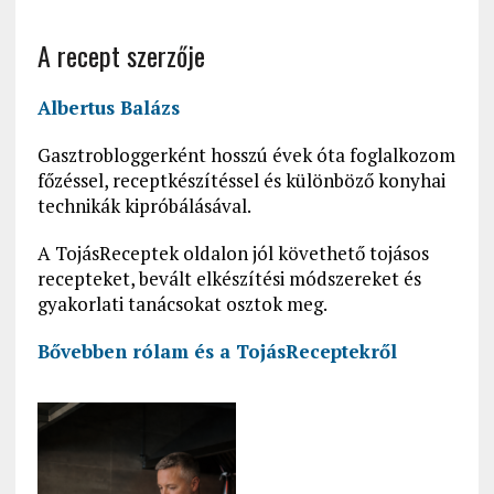
A recept szerzője
Albertus Balázs
Gasztrobloggerként hosszú évek óta foglalkozom
főzéssel, receptkészítéssel és különböző konyhai
technikák kipróbálásával.
A TojásReceptek oldalon jól követhető tojásos
recepteket, bevált elkészítési módszereket és
gyakorlati tanácsokat osztok meg.
Bővebben rólam és a
TojásReceptekről