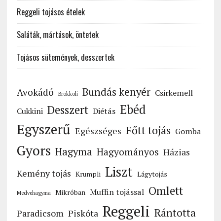
Reggeli tojásos ételek
Saláták, mártások, öntetek
Tojásos sütemények, desszertek
Bundás kenyér
Avokádó
Csirkemell
Brokkoli
Ebéd
Desszert
Cukkini
Diétás
Egyszerű
Főtt tojás
Egészséges
Gomba
Gyors
Hagyma
Hagyományos
Házias
Liszt
Kemény tojás
Krumpli
Lágytojás
Omlett
Muffin tojással
Mikróban
Medvehagyma
Reggeli
Rántotta
Paradicsom
Piskóta