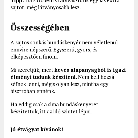
Tipp:
Ha sütőben is ráolvasztunk egy kis extra
sajtot, még látványosabb lesz.
Összességében
A sajtos sonkás bundáskenyér nem véletlenül
ennyire népszerű. Egyszerű, gyors, és
elképesztően finom.
Mi szeretjük, mert
kevés alapanyagból is igazi
élményt tudunk készíteni
. Nem kell hozzá
séfnek lenni, mégis olyan lesz, mintha egy
bisztróban ennénk.
Ha eddig csak a sima bundáskenyeret
készítettük, itt az idő szintet lépni.
Jó étvágyat kívánok!