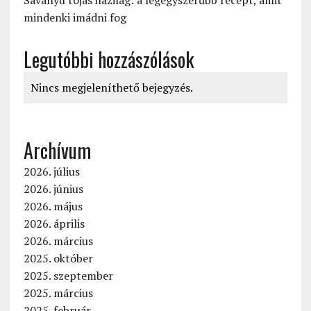
Savanyú tojás házilag: a legegyszerűbb recept, amit
mindenki imádni fog
Legutóbbi hozzászólások
Nincs megjeleníthető bejegyzés.
Archívum
2026. július
2026. június
2026. május
2026. április
2026. március
2025. október
2025. szeptember
2025. március
2025. február