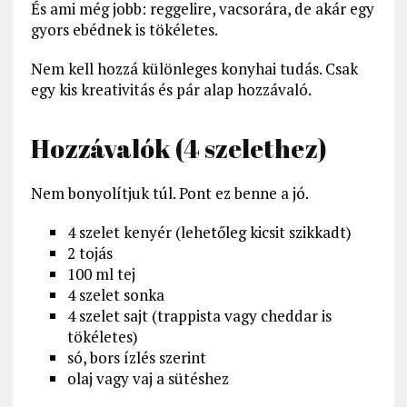
És ami még jobb: reggelire, vacsorára, de akár egy
gyors ebédnek is tökéletes.
Nem kell hozzá különleges konyhai tudás. Csak
egy kis kreativitás és pár alap hozzávaló.
Hozzávalók (4 szelethez)
Nem bonyolítjuk túl. Pont ez benne a jó.
4 szelet kenyér (lehetőleg kicsit szikkadt)
2 tojás
100 ml tej
4 szelet sonka
4 szelet sajt (trappista vagy cheddar is
tökéletes)
só, bors ízlés szerint
olaj vagy vaj a sütéshez