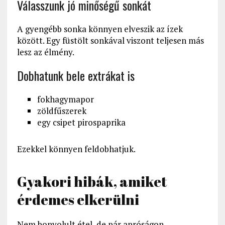
Válasszunk jó minőségű sonkát
A gyengébb sonka könnyen elveszik az ízek
között. Egy füstölt sonkával viszont teljesen más
lesz az élmény.
Dobhatunk bele extrákat is
fokhagymapor
zöldfűszerek
egy csipet pirospaprika
Ezekkel könnyen feldobhatjuk.
Gyakori hibák, amiket
érdemes elkerülni
Nem bonyolult étel, de pár apróságon