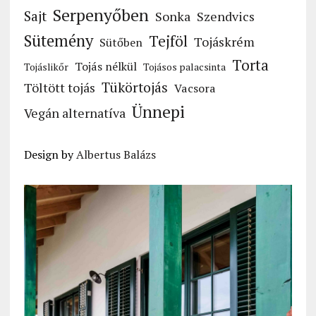
Serpenyőben
Sajt
Sonka
Szendvics
Sütemény
Tejföl
Tojáskrém
Sütőben
Torta
Tojás nélkül
Tojáslikőr
Tojásos palacsinta
Tükörtojás
Töltött tojás
Vacsora
Ünnepi
Vegán alternatíva
Design by
Albertus Balázs