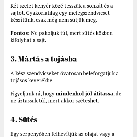
Két szelet kenyér közé tesszük a sonkát és a
sajtot. Gyakorlatilag egy melegszendvicset
készítünk, csak még nem sütjük meg.
Fontos:
Ne pakoljuk túl, mert sütés közben
kifolyhat a sajt.
3. Mártás a tojásba
A kész szendvicseket óvatosan beleforgatjuk a
tojásos keverékbe.
Figyeljünk rá, hogy
mindenhol jól átitassa
, de
ne áztassuk túl, mert akkor széteshet.
4. Sütés
Egy serpenyőben felhevítjük az olajat vagy a