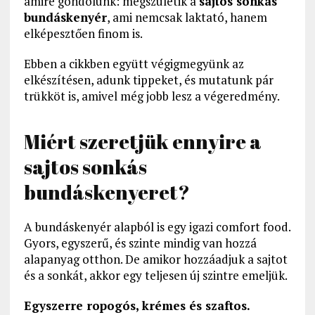
amire gondolunk: megszületik a
sajtos sonkás
bundáskenyér
, ami nemcsak laktató, hanem
elképesztően finom is.
Ebben a cikkben együtt végigmegyünk az
elkészítésen, adunk tippeket, és mutatunk pár
trükköt is, amivel még jobb lesz a végeredmény.
Miért szeretjük ennyire a
sajtos sonkás
bundáskenyeret?
A bundáskenyér alapból is egy igazi comfort food.
Gyors, egyszerű, és szinte mindig van hozzá
alapanyag otthon. De amikor hozzáadjuk a sajtot
és a sonkát, akkor egy teljesen új szintre emeljük.
Egyszerre ropogós, krémes és szaftos.