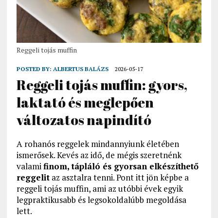
Reggeli tojás muffin
POSTED BY:
ALBERTUS BALÁZS
2026-05-17
Reggeli tojás muffin: gyors,
laktató és meglepően
változatos napindító
A rohanós reggelek mindannyiunk életében
ismerősek. Kevés az idő, de mégis szeretnénk
valami
finom, tápláló és gyorsan elkészíthető
reggelit
az asztalra tenni. Pont itt jön képbe a
reggeli tojás muffin, ami az utóbbi évek egyik
legpraktikusabb és legsokoldalúbb megoldása
lett.