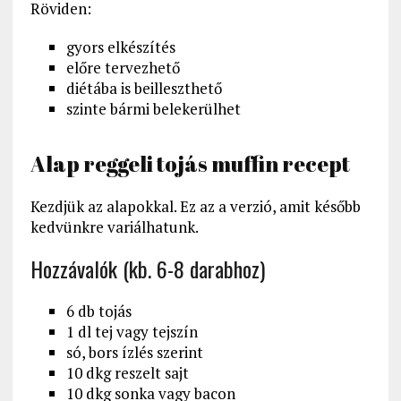
Röviden:
gyors elkészítés
előre tervezhető
diétába is beilleszthető
szinte bármi belekerülhet
Alap reggeli tojás muffin recept
Kezdjük az alapokkal. Ez az a verzió, amit később
kedvünkre variálhatunk.
Hozzávalók (kb. 6-8 darabhoz)
6 db tojás
1 dl tej vagy tejszín
só, bors ízlés szerint
10 dkg reszelt sajt
10 dkg sonka vagy bacon