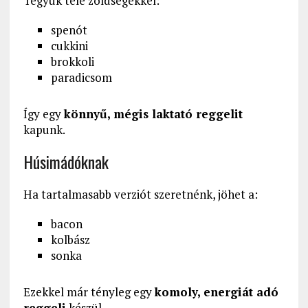
Tegyük tele zöldségekkel:
spenót
cukkini
brokkoli
paradicsom
Így egy
könnyű, mégis laktató reggelit
kapunk.
Húsimádóknak
Ha tartalmasabb verziót szeretnénk, jöhet a:
bacon
kolbász
sonka
Ezekkel már tényleg egy
komoly, energiát adó
reggeli
készül.