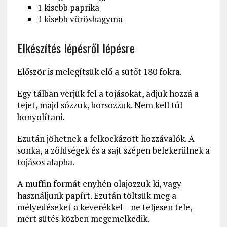
1 kisebb paprika
1 kisebb vöröshagyma
Elkészítés lépésről lépésre
Először is melegítsük elő a sütőt 180 fokra.
Egy tálban verjük fel a tojásokat, adjuk hozzá a
tejet, majd sózzuk, borsozzuk. Nem kell túl
bonyolítani.
Ezután jöhetnek a felkockázott hozzávalók. A
sonka, a zöldségek és a sajt szépen belekerülnek a
tojásos alapba.
A muffin formát enyhén olajozzuk ki, vagy
használjunk papírt. Ezután töltsük meg a
mélyedéseket a keverékkel – ne teljesen tele,
mert sütés közben megemelkedik.