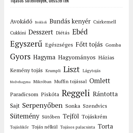
Tojásos sütemények, desszertek
Bundás kenyér
Avokádó
Csirkemell
Brokkoli
Ebéd
Desszert
Cukkini
Diétás
Egyszerű
Főtt tojás
Egészséges
Gomba
Gyors
Hagyma
Hagyományos
Házias
Liszt
Kemény tojás
Krumpli
Lágytojás
Omlett
Muffin tojással
Mikróban
Medvehagyma
Reggeli
Rántotta
Paradicsom
Piskóta
Serpenyőben
Sajt
Sonka
Szendvics
Sütemény
Tejföl
Tojáskrém
Sütőben
Torta
Tojás nélkül
Tojáslikőr
Tojásos palacsinta