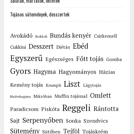
Saláták, mártások, öntetek
Tojásos sütemények, desszertek
Bundás kenyér
Avokádó
Csirkemell
Brokkoli
Ebéd
Desszert
Cukkini
Diétás
Egyszerű
Főtt tojás
Egészséges
Gomba
Gyors
Hagyma
Hagyományos
Házias
Liszt
Kemény tojás
Krumpli
Lágytojás
Omlett
Muffin tojással
Mikróban
Medvehagyma
Reggeli
Rántotta
Paradicsom
Piskóta
Serpenyőben
Sajt
Sonka
Szendvics
Sütemény
Tejföl
Tojáskrém
Sütőben