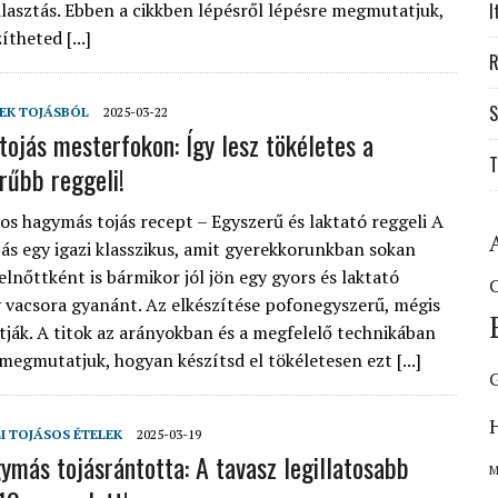
álasztás. Ebben a cikkben lépésről lépésre megmutatjuk,
I
theted [...]
R
S
EK TOJÁSBÓL
2025-03-22
ojás mesterfokon: Így lesz tökéletes a
T
rűbb reggeli!
 hagymás tojás recept – Egyszerű és laktató reggeli A
ás egy igazi klasszikus, amit gyerekkorunkban sokan
elnőttként is bármikor jól jön egy gyors és laktató
C
y vacsora gyanánt. Az elkészítése pofonegyszerű, mégis
tják. A titok az arányokban és a megfelelő technikában
 megmutatjuk, hogyan készítsd el tökéletesen ezt [...]
I TOJÁSOS ÉTELEK
2025-03-19
más tojásrántotta: A tavasz legillatosabb
M