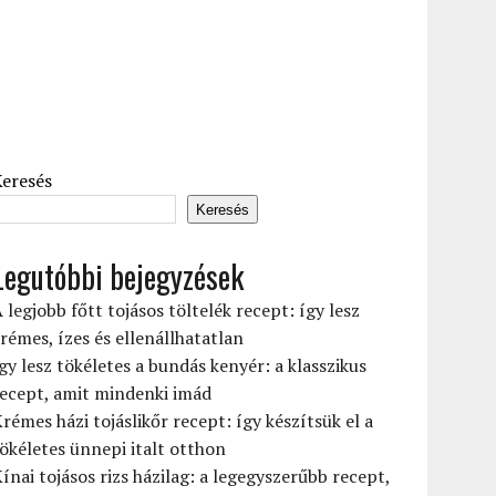
Keresés
Keresés
Legutóbbi bejegyzések
 legjobb főtt tojásos töltelék recept: így lesz
rémes, ízes és ellenállhatatlan
gy lesz tökéletes a bundás kenyér: a klasszikus
ecept, amit mindenki imád
rémes házi tojáslikőr recept: így készítsük el a
ökéletes ünnepi italt otthon
ínai tojásos rizs házilag: a legegyszerűbb recept,