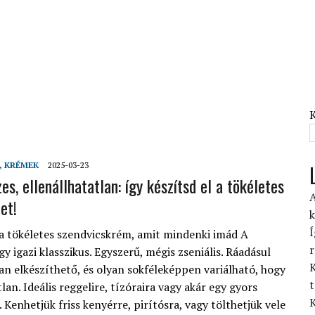
, KRÉMEK
2025-03-23
es, ellenállhatatlan: így készítsd el a tökéletes
A
et!
k
Í
a tökéletes szendvicskrém, amit mindenki imád A
r
y igazi klasszikus. Egyszerű, mégis zseniális. Ráadásul
K
an elkészíthető, és olyan sokféleképpen variálható, hogy
t
an. Ideális reggelire, tízóraira vagy akár egy gyors
K
. Kenhetjük friss kenyérre, pirítósra, vagy tölthetjük vele