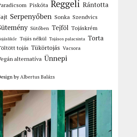
Reggeli
Rántotta
Paradicsom
Piskóta
Serpenyőben
Sajt
Sonka
Szendvics
Sütemény
Tejföl
Tojáskrém
Sütőben
Torta
Tojás nélkül
ojáslikőr
Tojásos palacsinta
Tükörtojás
Töltött tojás
Vacsora
Ünnepi
Vegán alternatíva
Design by
Albertus Balázs