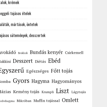
talok, krémek
eggeli tojásos ételek
aláták, mártások, öntetek
ojásos sütemények, desszertek
Bundás kenyér
Avokádó
Csirkemell
Brokkoli
Ebéd
Desszert
ukkini
Diétás
Egyszerű
Főtt tojás
Egészséges
Gyors
Hagyma
Hagyományos
Gomba
Liszt
Házias
Kemény tojás
Krumpli
Lágytojás
Omlett
Muffin tojással
Mikróban
edvehagyma