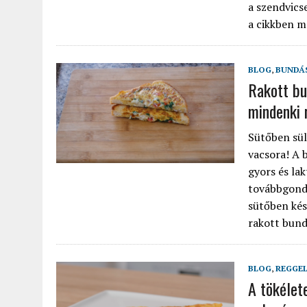
a szendvicse
a cikkben m
BLOG
,
BUNDÁS
Rakott bu
mindenki 
Sütőben sül
vacsora! A 
gyors és lak
továbbgond
sütőben kés
rakott bund
BLOG
,
REGGEL
A tökélete