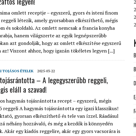
zaftos legyen!
2
2
 sima omlett receptje – egyszerű, gyors és isteni finom
2
 reggeli létezik, amely gyorsabban elkészíthető, mégis
om és sokoldalú. Az omlett nemcsak a francia konyha
arabja, hanem világszerte az egyik legnépszerűbb
Sokan azt gondolják, hogy az omlett elkészítése egyszerű
 az! Viszont ahhoz, hogy igazán tökéletes legyen [...]
B
B
I TOJÁSOS ÉTELEK
2025-03-22
ojásrántotta – A legegyszerűbb reggeli,
D
is eláll a szavad!
E
 hagymás tojásrántotta recept – egyszerű, mégis
ó reggeli A hagymás tojásrántotta egy igazi klasszikus!
F
ktató, gyorsan elkészíthető és tele van ízzel. Ráadásul
ozzá néhány hozzávaló, és még a kezdők is könnyedén
H
k. Akár egy kiadós reggelire, akár egy gyors vacsorára is