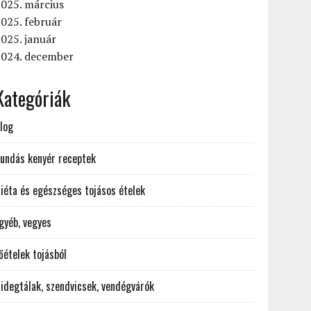
025. március
025. február
025. január
2024. december
Kategóriák
log
undás kenyér receptek
iéta és egészséges tojásos ételek
gyéb, vegyes
őételek tojásból
idegtálak, szendvicsek, vendégvárók