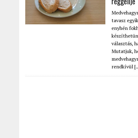
reggelije 
Medvehagymá
tavasz egyi
enyhén fokh
készíthetün
választás, 
Mutatjuk, h
medvehagym
rendkívül [..