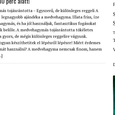
10 perc alatt!
s tojásrántotta – Egyszerű, de különleges reggeli A
k legnagyobb ajándéka a medvehagyma. Illata friss, íze
agymás, és ha jól használjuk, fantasztikus fogásokat
k belőle. A medvehagymás tojásrántotta tökéletes
T
ha gyors, de mégis különleges reggelire vágyunk.
ogyan készíthetitek el lépésről lépésre! Miért érdemes
át használni? A medvehagyma nemcsak finom, hanem
.]