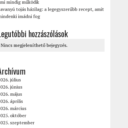
ami mindig működik
avanyú tojás házilag: a legegyszerűbb recept, amit
mindenki imádni fog
Legutóbbi hozzászólások
Nincs megjeleníthető bejegyzés.
Archívum
026. július
026. június
2026. május
026. április
026. március
025. október
2025. szeptember