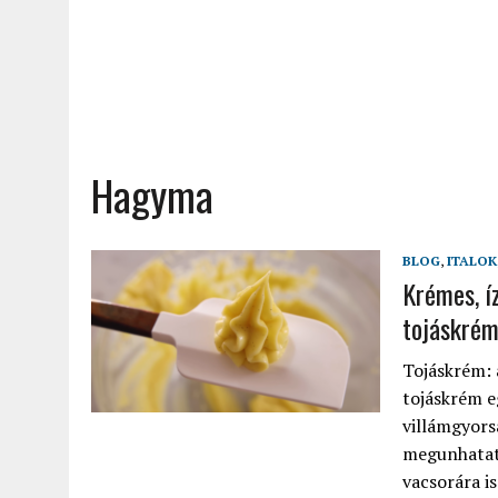
Hagyma
BLOG
,
ITALOK
Krémes, íz
tojáskrém
Tojáskrém: 
tojáskrém eg
villámgyors
megunhatatl
vacsorára is