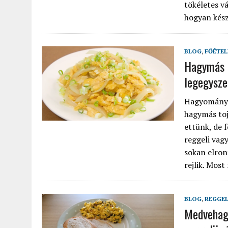
tökéletes v
hogyan készí
BLOG
,
FŐÉTEL
Hagymás t
legegysze
Hagyományos
hagymás toj
ettünk, de f
reggeli vag
sokan elron
rejlik. Most
BLOG
,
REGGEL
Medvehagy