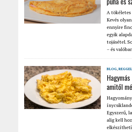
puha és s
A tökéletes
Kevés olyan
ennyire fin
egyik alapd
tojásétel. 
– és valóban
BLOG
,
REGGEL
Hagymás t
amitől még
Hagyományos
ínycsikland
Egyszerű, la
alig kell h
elkészítheti