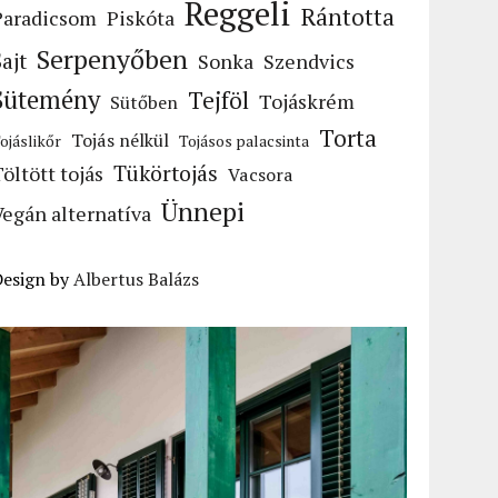
Reggeli
Rántotta
Paradicsom
Piskóta
Serpenyőben
Sajt
Sonka
Szendvics
Sütemény
Tejföl
Tojáskrém
Sütőben
Torta
Tojás nélkül
ojáslikőr
Tojásos palacsinta
Tükörtojás
Töltött tojás
Vacsora
Ünnepi
Vegán alternatíva
Design by
Albertus Balázs