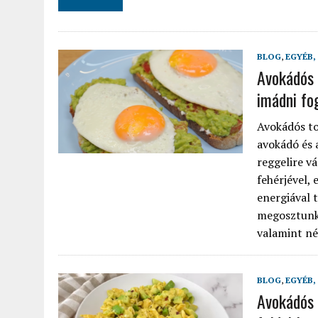
BLOG
,
EGYÉB,
Avokádós 
imádni fo
Avokádós to
avokádó és a
reggelire v
fehérjével,
energiával 
megosztunk 
valamint néh
BLOG
,
EGYÉB,
Avokádós 