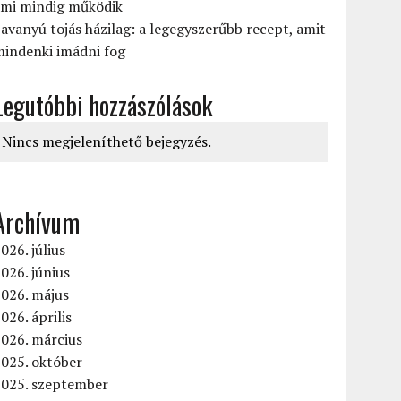
ami mindig működik
avanyú tojás házilag: a legegyszerűbb recept, amit
mindenki imádni fog
Legutóbbi hozzászólások
Nincs megjeleníthető bejegyzés.
Archívum
026. július
026. június
2026. május
026. április
026. március
025. október
2025. szeptember