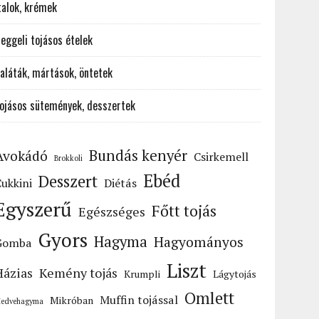
talok, krémek
eggeli tojásos ételek
aláták, mártások, öntetek
ojásos sütemények, desszertek
Bundás kenyér
Avokádó
Csirkemell
Brokkoli
Ebéd
Desszert
ukkini
Diétás
Egyszerű
Főtt tojás
Egészséges
Gyors
Hagyma
Hagyományos
Gomba
Liszt
Házias
Kemény tojás
Krumpli
Lágytojás
Omlett
Muffin tojással
Mikróban
edvehagyma