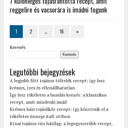
7 különleges tojásrántotta recept, amit
reggelire és vacsorára is imádni fogunk
1
2
…
16
»
Keresés
Keresés
Legutóbbi bejegyzések
A legjobb főtt tojásos töltelék recept: így lesz
krémes, ízes és ellenállhatatlan
Így lesz tökéletes a bundás kenyér: a klasszikus
recept, amit mindenki imád
Krémes házi tojáslikőr recept: így készítsük el a
tökéletes ünnepi italt otthon
Kínai tojásos rizs házilag: a legegyszerűbb recept,