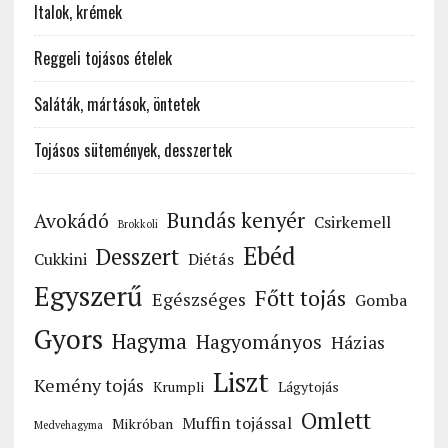
Italok, krémek
Reggeli tojásos ételek
Saláták, mártások, öntetek
Tojásos sütemények, desszertek
Bundás kenyér
Avokádó
Csirkemell
Brokkoli
Ebéd
Desszert
Cukkini
Diétás
Egyszerű
Főtt tojás
Egészséges
Gomba
Gyors
Hagyma
Hagyományos
Házias
Liszt
Kemény tojás
Krumpli
Lágytojás
Omlett
Muffin tojással
Mikróban
Medvehagyma