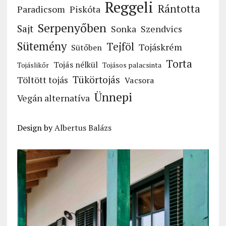
Reggeli
Rántotta
Paradicsom
Piskóta
Serpenyőben
Sajt
Sonka
Szendvics
Sütemény
Tejföl
Tojáskrém
Sütőben
Torta
Tojás nélkül
Tojáslikőr
Tojásos palacsinta
Tükörtojás
Töltött tojás
Vacsora
Ünnepi
Vegán alternatíva
Design by
Albertus Balázs