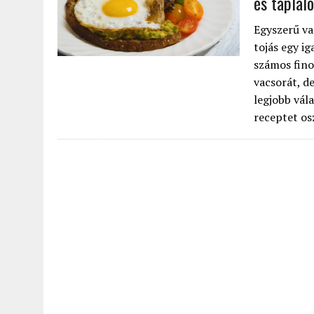
és tápláló
Egyszerű va
tojás egy ig
számos fino
vacsorát, d
legjobb vál
receptet osz