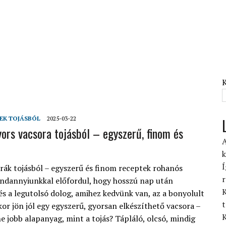
EK TOJÁSBÓL
2025-03-22
yors vacsora tojásból – egyszerű, finom és
A
k
Í
rák tojásból – egyszerű és finom receptek rohanós
r
ndannyiunkkal előfordul, hogy hosszú nap után
K
és a legutolsó dolog, amihez kedvünk van, az a bonyolult
t
kor jön jól egy egyszerű, gyorsan elkészíthető vacsora –
K
e jobb alapanyag, mint a tojás? Tápláló, olcsó, mindig