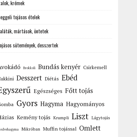
talok, krémek
eggeli tojásos ételek
aláták, mártások, öntetek
ojásos sütemények, desszertek
Bundás kenyér
Avokádó
Csirkemell
Brokkoli
Ebéd
Desszert
ukkini
Diétás
Egyszerű
Főtt tojás
Egészséges
Gyors
Hagyma
Hagyományos
Gomba
Liszt
Házias
Kemény tojás
Krumpli
Lágytojás
Omlett
Muffin tojással
Mikróban
edvehagyma