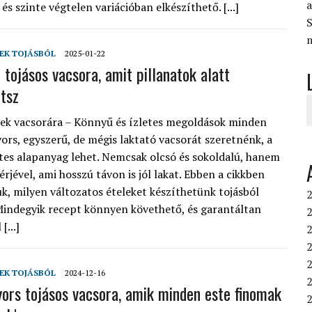
és szinte végtelen variációban elkészíthető. [...]
S
EK TOJÁSBÓL
2025-01-22
 tojásos vacsora, amit pillanatok alatt
etsz
lek vacsorára – Könnyű és ízletes megoldások minden
ors, egyszerű, de mégis laktató vacsorát szeretnénk, a
etes alapanyag lehet. Nemcsak olcsó és sokoldalú, hanem
érjével, ami hosszú távon is jól lakat. Ebben a cikkben
, milyen változatos ételeket készíthetünk tojásból
2
Mindegyik recept könnyen követhető, és garantáltan
2
[...]
2
2
EK TOJÁSBÓL
2024-12-16
2
yors tojásos vacsora, amik minden este finomak