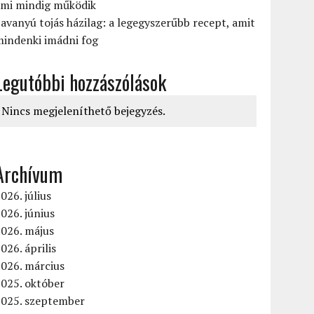
ami mindig működik
avanyú tojás házilag: a legegyszerűbb recept, amit
mindenki imádni fog
Legutóbbi hozzászólások
Nincs megjeleníthető bejegyzés.
Archívum
026. július
026. június
2026. május
026. április
026. március
025. október
2025. szeptember