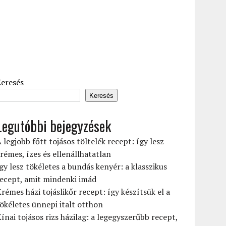
Keresés
Keresés
Legutóbbi bejegyzések
 legjobb főtt tojásos töltelék recept: így lesz
rémes, ízes és ellenállhatatlan
gy lesz tökéletes a bundás kenyér: a klasszikus
ecept, amit mindenki imád
rémes házi tojáslikőr recept: így készítsük el a
ökéletes ünnepi italt otthon
ínai tojásos rizs házilag: a legegyszerűbb recept,