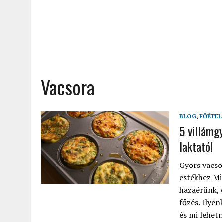
Vacsora
BLOG
,
FŐÉTEL
5 villámg
laktató!
Gyors vacso
estékhez Mi
hazaérünk, 
főzés. Ilyen
és mi lehetn