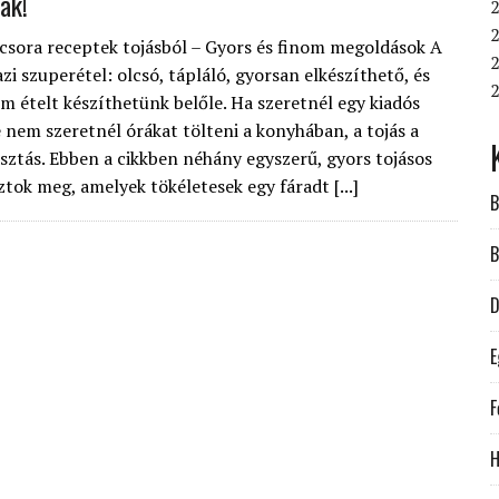
ak!
2
2
csora receptek tojásból – Gyors és finom megoldások A
2
azi szuperétel: olcsó, tápláló, gyorsan elkészíthető, és
m ételt készíthetünk belőle. Ha szeretnél egy kiadós
e nem szeretnél órákat tölteni a konyhában, a tojás a
asztás. Ebben a cikkben néhány egyszerű, gyors tojásos
tok meg, amelyek tökéletesek egy fáradt [...]
B
B
D
E
F
H