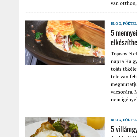
van otthon, 
BLOG
,
FŐÉTEL
5 mennyei
elkészíth
Tojásos éte
napra Ha gy
tojás tökél
tele van feh
megmutatjuk
vacsorára. 
nem igényel 
BLOG
,
FŐÉTEL
5 villámg