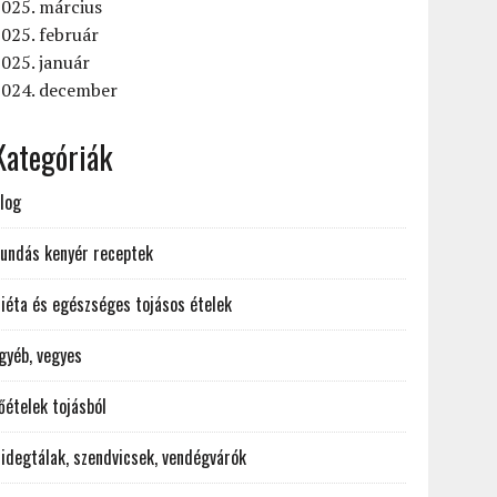
025. március
025. február
025. január
2024. december
Kategóriák
log
undás kenyér receptek
iéta és egészséges tojásos ételek
gyéb, vegyes
őételek tojásból
idegtálak, szendvicsek, vendégvárók