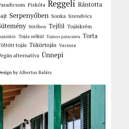
Reggeli
Rántotta
Paradicsom
Piskóta
Serpenyőben
Sajt
Sonka
Szendvics
Sütemény
Tejföl
Tojáskrém
Sütőben
Torta
Tojás nélkül
ojáslikőr
Tojásos palacsinta
Tükörtojás
Töltött tojás
Vacsora
Ünnepi
Vegán alternatíva
Design by
Albertus Balázs