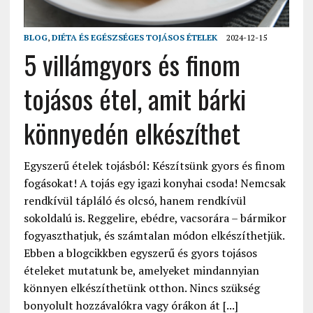
BLOG
,
DIÉTA ÉS EGÉSZSÉGES TOJÁSOS ÉTELEK
2024-12-15
5 villámgyors és finom
tojásos étel, amit bárki
könnyedén elkészíthet
Egyszerű ételek tojásból: Készítsünk gyors és finom
fogásokat! A tojás egy igazi konyhai csoda! Nemcsak
rendkívül tápláló és olcsó, hanem rendkívül
sokoldalú is. Reggelire, ebédre, vacsorára – bármikor
fogyaszthatjuk, és számtalan módon elkészíthetjük.
Ebben a blogcikkben egyszerű és gyors tojásos
ételeket mutatunk be, amelyeket mindannyian
könnyen elkészíthetünk otthon. Nincs szükség
bonyolult hozzávalókra vagy órákon át [...]