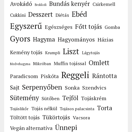
Bundás kenyér
Avokádó
Csirkemell
Brokkoli
Ebéd
Desszert
Cukkini
Diétás
Egyszerű
Főtt tojás
Egészséges
Gomba
Gyors
Hagyma
Hagyományos
Házias
Liszt
Kemény tojás
Krumpli
Lágytojás
Omlett
Muffin tojással
Mikróban
Medvehagyma
Reggeli
Rántotta
Paradicsom
Piskóta
Serpenyőben
Sajt
Sonka
Szendvics
Sütemény
Tejföl
Tojáskrém
Sütőben
Torta
Tojás nélkül
Tojáslikőr
Tojásos palacsinta
Tükörtojás
Töltött tojás
Vacsora
Ünnepi
Vegán alternatíva