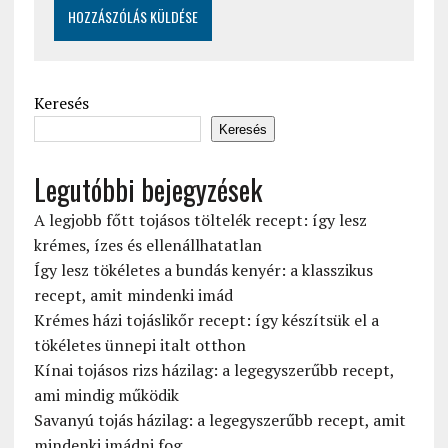
Keresés
Keresés
Legutóbbi bejegyzések
A legjobb főtt tojásos töltelék recept: így lesz
krémes, ízes és ellenállhatatlan
Így lesz tökéletes a bundás kenyér: a klasszikus
recept, amit mindenki imád
Krémes házi tojáslikőr recept: így készítsük el a
tökéletes ünnepi italt otthon
Kínai tojásos rizs házilag: a legegyszerűbb recept,
ami mindig működik
Savanyú tojás házilag: a legegyszerűbb recept, amit
mindenki imádni fog