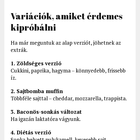
Variációk, amiket érdemes
kipróbálni
Ha már meguntuk az alap verziót, jöhetnek az
extrák.
1. Zöldséges verzió
Cukkini, paprika, hagyma – könnyedebb, frissebb
íz.
2. Sajtbomba muffin
Többféle sajttal – cheddar, mozzarella, trappista.
3. Baconös-sonkás változat
Ha igazán laktatóra vágyunk.
4. Diétás verzió
Sonka helyett pulykamell, kevesebb sajt.