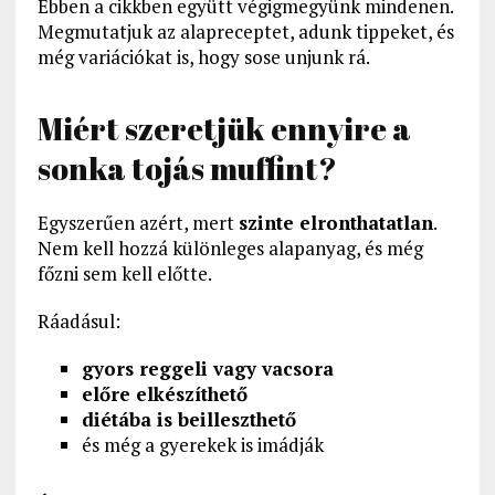
Ebben a cikkben együtt végigmegyünk mindenen.
Megmutatjuk az alapreceptet, adunk tippeket, és
még variációkat is, hogy sose unjunk rá.
Miért szeretjük ennyire a
sonka tojás muffint?
Egyszerűen azért, mert
szinte elronthatatlan
.
Nem kell hozzá különleges alapanyag, és még
főzni sem kell előtte.
Ráadásul:
gyors reggeli vagy vacsora
előre elkészíthető
diétába is beilleszthető
és még a gyerekek is imádják