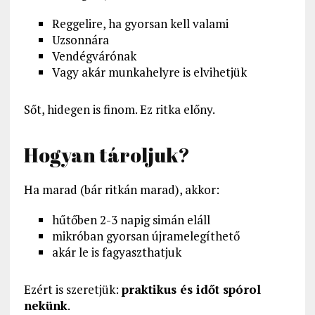
Reggelire, ha gyorsan kell valami
Uzsonnára
Vendégvárónak
Vagy akár munkahelyre is elvihetjük
Sőt, hidegen is finom. Ez ritka előny.
Hogyan tároljuk?
Ha marad (bár ritkán marad), akkor:
hűtőben 2-3 napig simán eláll
mikróban gyorsan újramelegíthető
akár le is fagyaszthatjuk
Ezért is szeretjük:
praktikus és időt spórol
nekünk
.