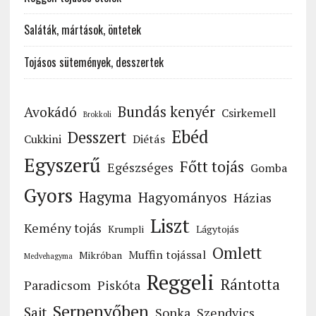
Saláták, mártások, öntetek
Tojásos sütemények, desszertek
Bundás kenyér
Avokádó
Csirkemell
Brokkoli
Ebéd
Desszert
Cukkini
Diétás
Egyszerű
Főtt tojás
Egészséges
Gomba
Gyors
Hagyma
Hagyományos
Házias
Liszt
Kemény tojás
Krumpli
Lágytojás
Omlett
Muffin tojással
Mikróban
Medvehagyma
Reggeli
Rántotta
Paradicsom
Piskóta
Serpenyőben
Sajt
Sonka
Szendvics