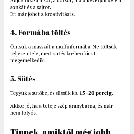
Adjuk hozzá a sót, a borsot, majd keverjük bele a
sonkát és a sajtot.
Itt már jöhet a kreativitás is.
4. Formába töltés
Öntsük a masszát a muffinformába. Ne töltsük
teljesen tele, mert sütés közben kicsit
megemelkedik.
5. Sütés
Tegyük a sütőbe, és süssük kb.
15–20 percig
.
Akkor jó, ha a teteje szép aranybarna, és már
nem folyós.
Tippek, amiktől még jobb