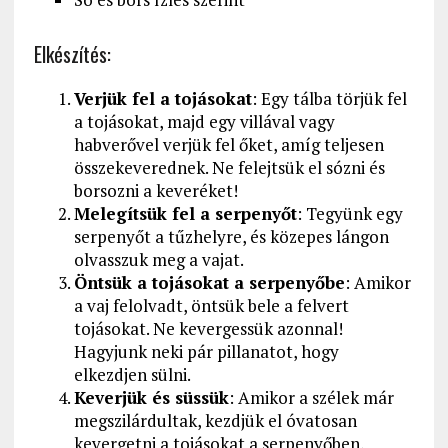
Elkészítés:
Verjük fel a tojásokat
: Egy tálba törjük fel
a tojásokat, majd egy villával vagy
habverővel verjük fel őket, amíg teljesen
összekeverednek. Ne felejtsük el sózni és
borsozni a keveréket!
Melegítsük fel a serpenyőt
: Tegyünk egy
serpenyőt a tűzhelyre, és közepes lángon
olvasszuk meg a vajat.
Öntsük a tojásokat a serpenyőbe
: Amikor
a vaj felolvadt, öntsük bele a felvert
tojásokat. Ne kevergessük azonnal!
Hagyjunk neki pár pillanatot, hogy
elkezdjen sülni.
Keverjük és süssük
: Amikor a szélek már
megszilárdultak, kezdjük el óvatosan
kevergetni a tojásokat a serpenyőben,