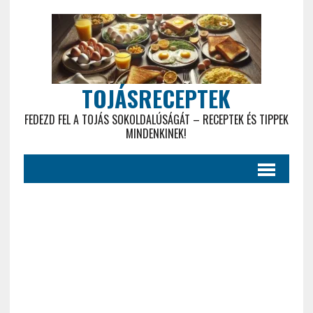
TOJÁSRECEPTEK
FEDEZD FEL A TOJÁS SOKOLDALÚSÁGÁT – RECEPTEK ÉS TIPPEK
MINDENKINEK!