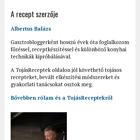
A recept szerzője
Albertus Balázs
Gasztrobloggerként hosszú évek óta foglalkozom
főzéssel, receptkészítéssel és különböző konyhai
technikák kipróbálásával.
A TojásReceptek oldalon jól követhető tojásos
recepteket, bevált elkészítési módszereket és
gyakorlati tanácsokat osztok meg.
Bővebben rólam és a
TojásReceptekről