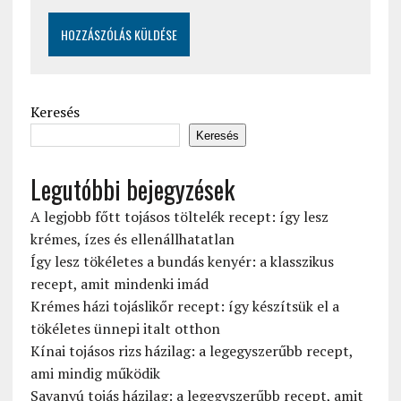
Keresés
Keresés
Legutóbbi bejegyzések
A legjobb főtt tojásos töltelék recept: így lesz
krémes, ízes és ellenállhatatlan
Így lesz tökéletes a bundás kenyér: a klasszikus
recept, amit mindenki imád
Krémes házi tojáslikőr recept: így készítsük el a
tökéletes ünnepi italt otthon
Kínai tojásos rizs házilag: a legegyszerűbb recept,
ami mindig működik
Savanyú tojás házilag: a legegyszerűbb recept, amit