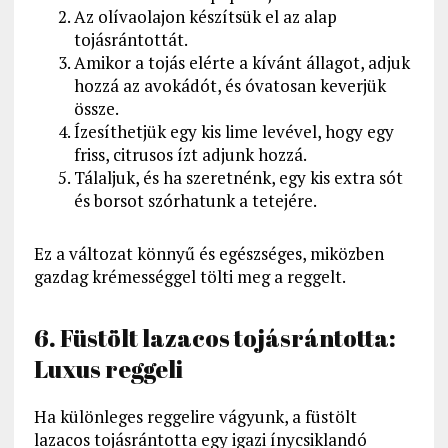
Az olívaolajon készítsük el az alap
tojásrántottát.
Amikor a tojás elérte a kívánt állagot, adjuk
hozzá az avokádót, és óvatosan keverjük
össze.
Ízesíthetjük egy kis lime levével, hogy egy
friss, citrusos ízt adjunk hozzá.
Tálaljuk, és ha szeretnénk, egy kis extra sót
és borsot szórhatunk a tetejére.
Ez a változat könnyű és egészséges, miközben
gazdag krémességgel tölti meg a reggelt.
6. Füstölt lazacos tojásrántotta:
Luxus reggeli
Ha különleges reggelire vágyunk, a füstölt
lazacos tojásrántotta egy igazi ínycsiklandó