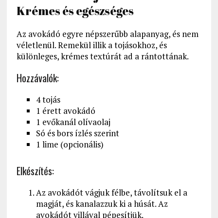
Krémes és egészséges
Az avokádó egyre népszerűbb alapanyag, és nem
véletlenül. Remekül illik a tojásokhoz, és
különleges, krémes textúrát ad a rántottának.
Hozzávalók:
4 tojás
1 érett avokádó
1 evőkanál olívaolaj
Só és bors ízlés szerint
1 lime (opcionális)
Elkészítés:
Az avokádót vágjuk félbe, távolítsuk el a
magját, és kanalazzuk ki a húsát. Az
avokádót villával pépesítjük.