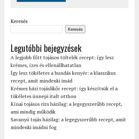
Keresés
Keresés
Legutóbbi bejegyzések
A legjobb főtt tojásos töltelék recept: így lesz
krémes, ízes és ellenállhatatlan
Így lesz tökéletes a bundás kenyér: a klasszikus
recept, amit mindenki imád
Krémes házi tojáslikőr recept: így készítsük el a
tökéletes ünnepi italt otthon
Kínai tojásos rizs házilag: a legegyszerűbb recept,
ami mindig működik
Savanyú tojás házilag: a legegyszerűbb recept, amit
mindenki imádni fog