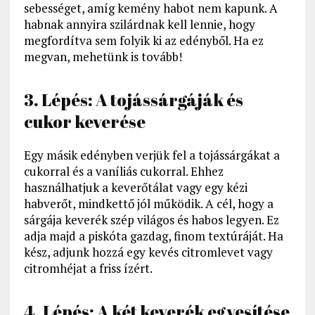
sebességet, amíg kemény habot nem kapunk. A
habnak annyira szilárdnak kell lennie, hogy
megfordítva sem folyik ki az edényből. Ha ez
megvan, mehetünk is tovább!
3. Lépés: A tojássárgáják és
cukor keverése
Egy másik edényben verjük fel a tojássárgákat a
cukorral és a vaníliás cukorral. Ehhez
használhatjuk a keverőtálat vagy egy kézi
habverőt, mindkettő jól működik. A cél, hogy a
sárgája keverék szép világos és habos legyen. Ez
adja majd a piskóta gazdag, finom textúráját. Ha
kész, adjunk hozzá egy kevés citromlevet vagy
citromhéjat a friss ízért.
4. Lépés: A két keverék egyesítése