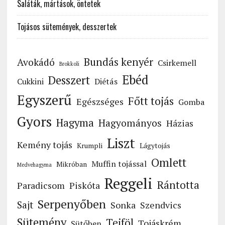
Saláták, mártások, öntetek
Tojásos sütemények, desszertek
Bundás kenyér
Avokádó
Csirkemell
Brokkoli
Ebéd
Desszert
Cukkini
Diétás
Egyszerű
Főtt tojás
Egészséges
Gomba
Gyors
Hagyma
Hagyományos
Házias
Liszt
Kemény tojás
Krumpli
Lágytojás
Omlett
Muffin tojással
Mikróban
Medvehagyma
Reggeli
Rántotta
Paradicsom
Piskóta
Serpenyőben
Sajt
Sonka
Szendvics
Sütemény
Tejföl
Tojáskrém
Sütőben