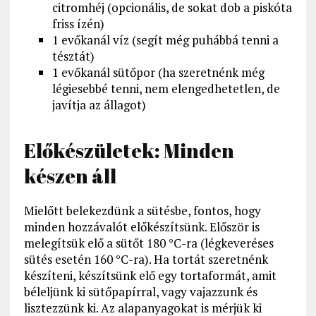
citromhéj (opcionális, de sokat dob a piskóta
friss ízén)
1 evőkanál víz (segít még puhábbá tenni a
tésztát)
1 evőkanál sütőpor (ha szeretnénk még
légiesebbé tenni, nem elengedhetetlen, de
javítja az állagot)
Előkészületek: Minden
készen áll
Mielőtt belekezdünk a sütésbe, fontos, hogy
minden hozzávalót előkészítsünk. Először is
melegítsük elő a sütőt 180 °C-ra (légkeveréses
sütés esetén 160 °C-ra). Ha tortát szeretnénk
készíteni, készítsünk elő egy tortaformát, amit
béleljünk ki sütőpapírral, vagy vajazzunk és
lisztezzünk ki. Az alapanyagokat is mérjük ki