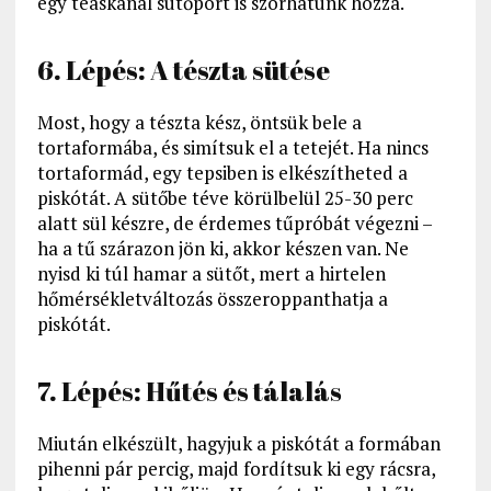
egy teáskanál sütőport is szórhatunk hozzá.
6. Lépés: A tészta sütése
Most, hogy a tészta kész, öntsük bele a
tortaformába, és simítsuk el a tetejét. Ha nincs
tortaformád, egy tepsiben is elkészítheted a
piskótát. A sütőbe téve körülbelül 25-30 perc
alatt sül készre, de érdemes tűpróbát végezni –
ha a tű szárazon jön ki, akkor készen van. Ne
nyisd ki túl hamar a sütőt, mert a hirtelen
hőmérsékletváltozás összeroppanthatja a
piskótát.
7. Lépés: Hűtés és tálalás
Miután elkészült, hagyjuk a piskótát a formában
pihenni pár percig, majd fordítsuk ki egy rácsra,