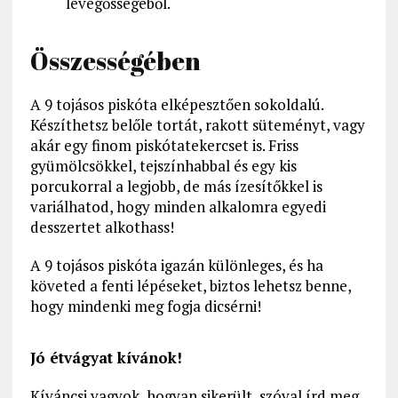
levegősségéből.
Összességében
A 9 tojásos piskóta elképesztően sokoldalú.
Készíthetsz belőle tortát, rakott süteményt, vagy
akár egy finom piskótatekercset is. Friss
gyümölcsökkel, tejszínhabbal és egy kis
porcukorral a legjobb, de más ízesítőkkel is
variálhatod, hogy minden alkalomra egyedi
desszertet alkothass!
A 9 tojásos piskóta igazán különleges, és ha
követed a fenti lépéseket, biztos lehetsz benne,
hogy mindenki meg fogja dicsérni!
Jó étvágyat kívánok!
Kíváncsi vagyok, hogyan sikerült, szóval írd meg