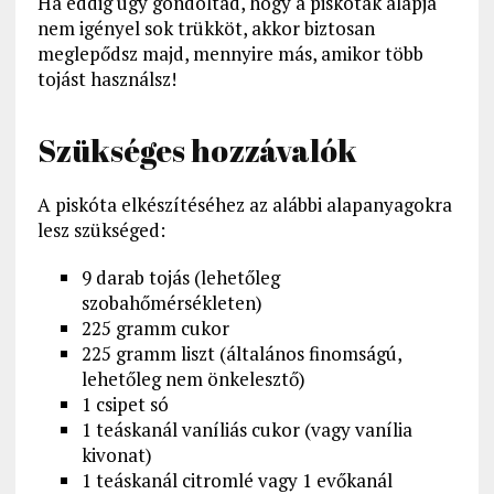
Ha eddig úgy gondoltad, hogy a piskóták alapja
nem igényel sok trükköt, akkor biztosan
meglepődsz majd, mennyire más, amikor több
tojást használsz!
Szükséges hozzávalók
A piskóta elkészítéséhez az alábbi alapanyagokra
lesz szükséged:
9 darab tojás (lehetőleg
szobahőmérsékleten)
225 gramm cukor
225 gramm liszt (általános finomságú,
lehetőleg nem önkelesztő)
1 csipet só
1 teáskanál vaníliás cukor (vagy vanília
kivonat)
1 teáskanál citromlé vagy 1 evőkanál