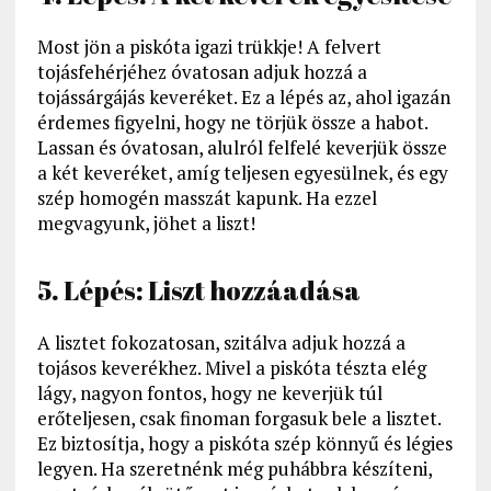
Most jön a piskóta igazi trükkje! A felvert
tojásfehérjéhez óvatosan adjuk hozzá a
tojássárgájás keveréket. Ez a lépés az, ahol igazán
érdemes figyelni, hogy ne törjük össze a habot.
Lassan és óvatosan, alulról felfelé keverjük össze
a két keveréket, amíg teljesen egyesülnek, és egy
szép homogén masszát kapunk. Ha ezzel
megvagyunk, jöhet a liszt!
5. Lépés: Liszt hozzáadása
A lisztet fokozatosan, szitálva adjuk hozzá a
tojásos keverékhez. Mivel a piskóta tészta elég
lágy, nagyon fontos, hogy ne keverjük túl
erőteljesen, csak finoman forgasuk bele a lisztet.
Ez biztosítja, hogy a piskóta szép könnyű és légies
legyen. Ha szeretnénk még puhábbra készíteni,