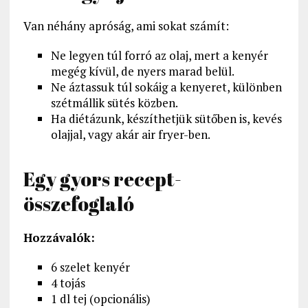
Van néhány apróság, ami sokat számít:
Ne legyen túl forró az olaj, mert a kenyér
megég kívül, de nyers marad belül.
Ne áztassuk túl sokáig a kenyeret, különben
szétmállik sütés közben.
Ha diétázunk, készíthetjük sütőben is, kevés
olajjal, vagy akár air fryer-ben.
Egy gyors recept-
összefoglaló
Hozzávalók:
6 szelet kenyér
4 tojás
1 dl tej (opcionális)