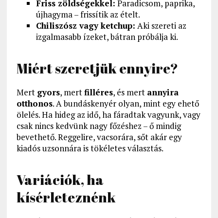
Friss zöldségekkel:
Paradicsom, paprika,
újhagyma – frissítik az ételt.
Chiliszósz vagy ketchup:
Aki szereti az
izgalmasabb ízeket, bátran próbálja ki.
Miért szeretjük ennyire?
Mert
gyors
, mert
filléres
, és mert
annyira
otthonos
. A bundáskenyér olyan, mint egy ehető
ölelés. Ha hideg az idő, ha fáradtak vagyunk, vagy
csak nincs kedvünk nagy főzéshez – ő mindig
bevethető. Reggelire, vacsorára, sőt akár egy
kiadós uzsonnára is tökéletes választás.
Variációk, ha
kísérleteznénk