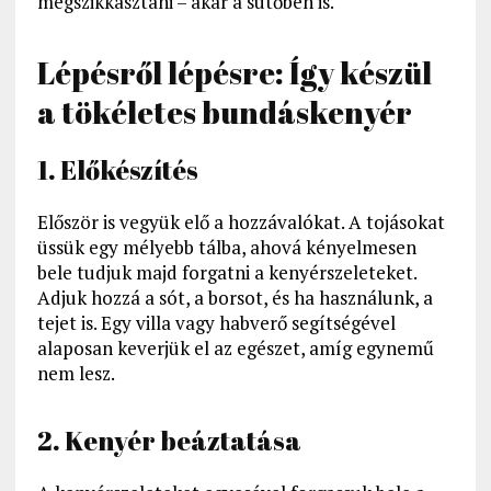
megszikkasztani – akár a sütőben is.
Lépésről lépésre: Így készül
a tökéletes bundáskenyér
1. Előkészítés
Először is vegyük elő a hozzávalókat. A tojásokat
üssük egy mélyebb tálba, ahová kényelmesen
bele tudjuk majd forgatni a kenyérszeleteket.
Adjuk hozzá a sót, a borsot, és ha használunk, a
tejet is. Egy villa vagy habverő segítségével
alaposan keverjük el az egészet, amíg egynemű
nem lesz.
2. Kenyér beáztatása