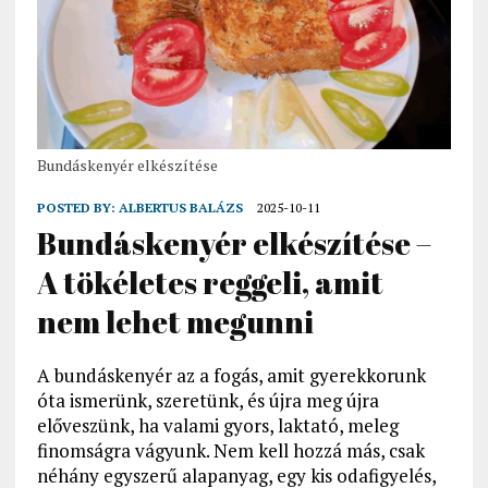
Bundáskenyér elkészítése
POSTED BY:
ALBERTUS BALÁZS
2025-10-11
Bundáskenyér elkészítése –
A tökéletes reggeli, amit
nem lehet megunni
A bundáskenyér az a fogás, amit gyerekkorunk
óta ismerünk, szeretünk, és újra meg újra
előveszünk, ha valami gyors, laktató, meleg
finomságra vágyunk. Nem kell hozzá más, csak
néhány egyszerű alapanyag, egy kis odafigyelés,