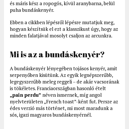
és máris kész a ropogós, kívül aranybarna, belül
puha bundáskenyér.
Ebben a cikkben lépésről lépésre mutatjuk meg,
hogyan készítsük el ezt a klasszikust úgy, hogy az
minden falatjával mosolyt csaljon az arcunkra.
Mi is az a bundáskenyér?
A bundáskenyér lényegében tojásos kenyér, amit
serpenyőben kisütünk. Az egyik legnépszerűbb,
legegyszerűbb meleg reggeli – de akár vacsorának
is tökéletes. Franciaországban hasonló ételt
„pain perdu”
néven ismernek, míg angol
nyelvterületen „French toast”-ként fut. Persze az
édes verzió más történet, mi most maradunk a
sós, igazi magyaros bundáskenyérnél.