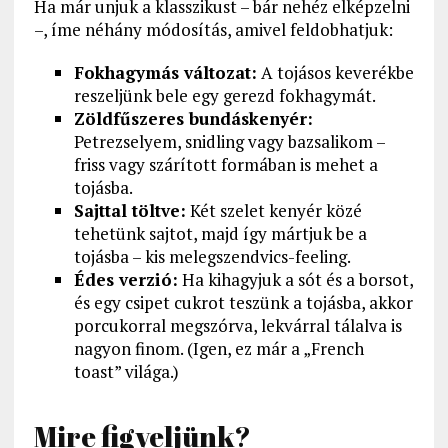
Ha már unjuk a klasszikust – bár nehéz elképzelni
–, íme néhány módosítás, amivel feldobhatjuk:
Fokhagymás változat:
A tojásos keverékbe
reszeljünk bele egy gerezd fokhagymát.
Zöldfűszeres bundáskenyér:
Petrezselyem, snidling vagy bazsalikom –
friss vagy szárított formában is mehet a
tojásba.
Sajttal töltve:
Két szelet kenyér közé
tehetünk sajtot, majd így mártjuk be a
tojásba – kis melegszendvics-feeling.
Édes verzió:
Ha kihagyjuk a sót és a borsot,
és egy csipet cukrot teszünk a tojásba, akkor
porcukorral megszórva, lekvárral tálalva is
nagyon finom. (Igen, ez már a „French
toast” világa.)
Mire figyeljünk?