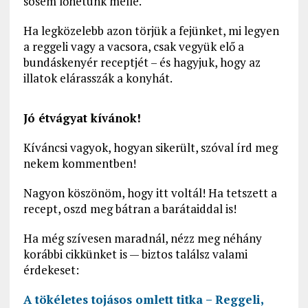
sosem lőhetünk mellé.
Ha legközelebb azon törjük a fejünket, mi legyen
a reggeli vagy a vacsora, csak vegyük elő a
bundáskenyér receptjét – és hagyjuk, hogy az
illatok elárasszák a konyhát.
Jó étvágyat kívánok!
Kíváncsi vagyok, hogyan sikerült, szóval írd meg
nekem kommentben!
Nagyon köszönöm, hogy itt voltál! Ha tetszett a
recept, oszd meg bátran a barátaiddal is!
Ha még szívesen maradnál, nézz meg néhány
korábbi cikkünket is — biztos találsz valami
érdekeset:
A tökéletes tojásos omlett titka – Reggeli,