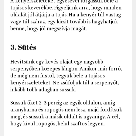
A kenyérszeleteket egyesével forgassuk bele a
tojásos keverékbe. Figyeljünk arra, hogy minden
oldalát jól átjárja a tojás. Ha a kenyér túl vastag
vagy túl száraz, egy kicsit tovább is hagyhatjuk
benne, hogy jól megszívja magát.
3. Sütés
Hevítsünk egy kevés olajat egy nagyobb
serpenyőben közepes lángon. Amikor már forró,
de még nem füstöl, tegyük bele a tojásos
kenyérszeleteket. Ne zsúfoljuk túl a serpenyőt,
inkább több adagban süssük.
Süssük őket 2-3 percig az egyik oldalon, amíg
aranybarna és ropogós nem lesz, majd fordítsuk
meg, és süssük a másik oldalt is ugyanígy. A cél,
hogy kívül ropogós, belül szaftos legyen.