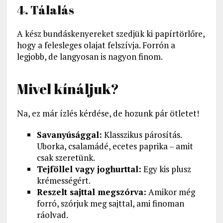
4. Tálalás
A kész bundáskenyereket szedjük ki papírtörlőre,
hogy a felesleges olajat felszívja. Forrón a
legjobb, de langyosan is nagyon finom.
Mivel kínáljuk?
Na, ez már ízlés kérdése, de hozunk pár ötletet!
Savanyúsággal:
Klasszikus párosítás.
Uborka, csalamádé, ecetes paprika – amit
csak szeretünk.
Tejföllel vagy joghurttal:
Egy kis plusz
krémességért.
Reszelt sajttal megszórva:
Amikor még
forró, szórjuk meg sajttal, ami finoman
ráolvad.