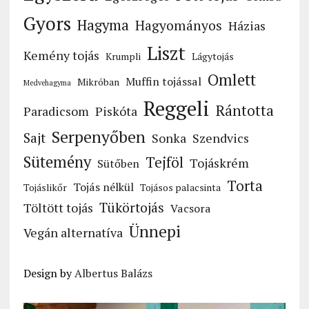
Gyors
Hagyma
Hagyományos
Házias
Liszt
Kemény tojás
Krumpli
Lágytojás
Omlett
Muffin tojással
Mikróban
Medvehagyma
Reggeli
Rántotta
Paradicsom
Piskóta
Serpenyőben
Sajt
Sonka
Szendvics
Sütemény
Tejföl
Tojáskrém
Sütőben
Torta
Tojás nélkül
Tojáslikőr
Tojásos palacsinta
Tükörtojás
Töltött tojás
Vacsora
Ünnepi
Vegán alternatíva
Design by
Albertus Balázs