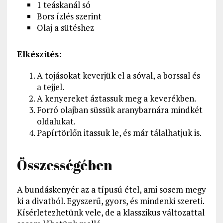
1 teáskanál só
Bors ízlés szerint
Olaj a sütéshez
Elkészítés:
A tojásokat keverjük el a sóval, a borssal és
a tejjel.
A kenyereket áztassuk meg a keverékben.
Forró olajban süssük aranybarnára mindkét
oldalukat.
Papírtörlőn itassuk le, és már tálalhatjuk is.
Összességében
A bundáskenyér az a típusú étel, ami sosem megy
ki a divatból. Egyszerű, gyors, és mindenki szereti.
Kísérletezhetünk vele, de a klasszikus változattal