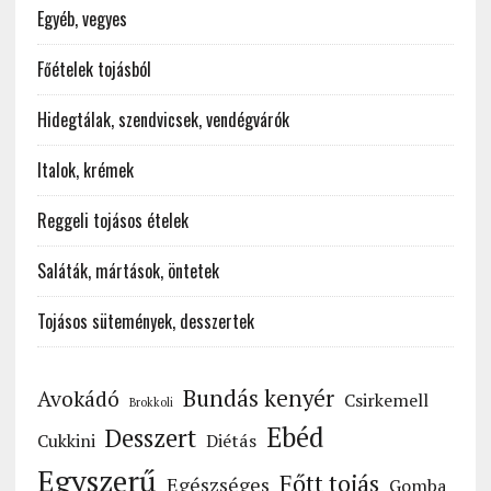
Egyéb, vegyes
Főételek tojásból
Hidegtálak, szendvicsek, vendégvárók
Italok, krémek
Reggeli tojásos ételek
Saláták, mártások, öntetek
Tojásos sütemények, desszertek
Bundás kenyér
Avokádó
Csirkemell
Brokkoli
Ebéd
Desszert
Cukkini
Diétás
Egyszerű
Főtt tojás
Egészséges
Gomba