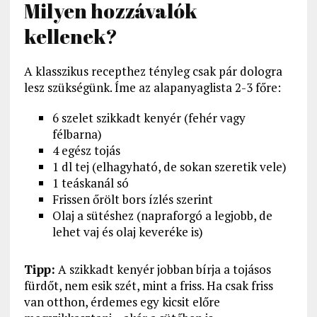
Milyen hozzávalók
kellenek?
A klasszikus recepthez tényleg csak pár dologra
lesz szükségünk. Íme az alapanyaglista 2-3 főre:
6 szelet szikkadt kenyér (fehér vagy
félbarna)
4 egész tojás
1 dl tej (elhagyható, de sokan szeretik vele)
1 teáskanál só
Frissen őrölt bors ízlés szerint
Olaj a sütéshez (napraforgó a legjobb, de
lehet vaj és olaj keveréke is)
Tipp:
A szikkadt kenyér jobban bírja a tojásos
fürdőt, nem esik szét, mint a friss. Ha csak friss
van otthon, érdemes egy kicsit előre