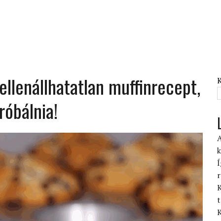
ellenállhatatlan muffinrecept,
róbálnia!
A
k
Í
r
K
t
K