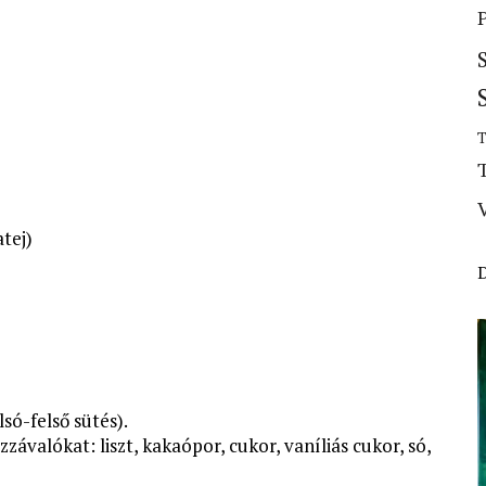
T
tej)
só-felső sütés).
závalókat: liszt, kakaópor, cukor, vaníliás cukor, só,