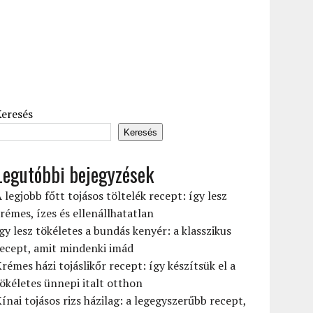
Keresés
Keresés
Legutóbbi bejegyzések
 legjobb főtt tojásos töltelék recept: így lesz
rémes, ízes és ellenállhatatlan
gy lesz tökéletes a bundás kenyér: a klasszikus
ecept, amit mindenki imád
rémes házi tojáslikőr recept: így készítsük el a
ökéletes ünnepi italt otthon
ínai tojásos rizs házilag: a legegyszerűbb recept,