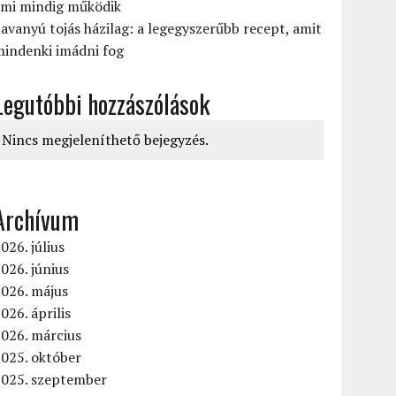
ami mindig működik
avanyú tojás házilag: a legegyszerűbb recept, amit
mindenki imádni fog
Legutóbbi hozzászólások
Nincs megjeleníthető bejegyzés.
Archívum
026. július
026. június
2026. május
026. április
026. március
025. október
2025. szeptember