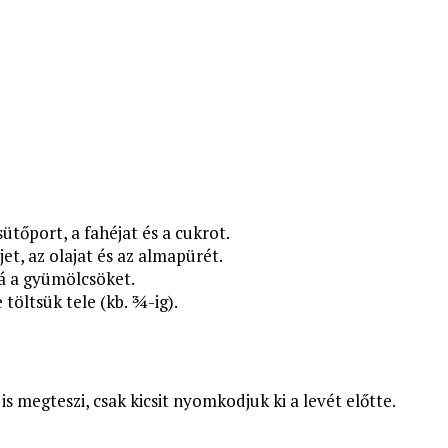
sütőport, a fahéjat és a cukrot.
et, az olajat és az almapürét.
á a gyümölcsöket.
öltsük tele (kb. ¾-ig).
s megteszi, csak kicsit nyomkodjuk ki a levét előtte.