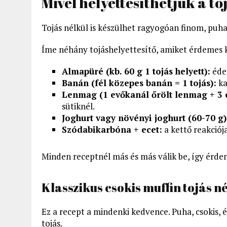
Mivel helyettesíthetjük a t
Tojás nélkül is készülhet ragyogóan finom, puha
Íme néhány tojáshelyettesítő, amiket érdemes k
Almapüré (kb. 60 g 1 tojás helyett):
édes
Banán (fél közepes banán = 1 tojás):
ka
Lenmag (1 evőkanál őrölt lenmag + 3 e
sütiknél.
Joghurt vagy növényi joghurt (60-70 g)
Szódabikarbóna + ecet:
a kettő reakciój
Minden receptnél más és más válik be, így érdem
Klasszikus csokis muffin tojás n
Ez a recept a mindenki kedvence. Puha, csokis,
tojás.