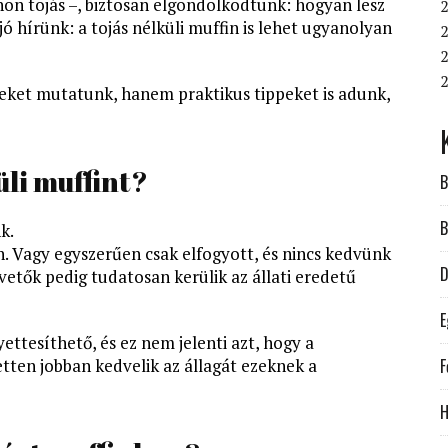
hon tojás –, biztosan elgondolkodtunk: hogyan lesz
2
ó hírünk: a tojás nélküli muffin is lehet ugyanolyan
2
2
eket mutatunk, hanem praktikus tippeket is adunk,
üli muffint?
B
B
k.
an. Vagy egyszerűen csak elfogyott, és nincs kedvünk
D
etők pedig tudatosan kerülik az állati eredetű
E
yettesíthető, és ez nem jelenti azt, hogy a
tten jobban kedvelik az állagát ezeknek a
F
H