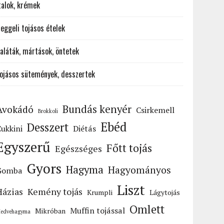
talok, krémek
eggeli tojásos ételek
aláták, mártások, öntetek
ojásos sütemények, desszertek
Bundás kenyér
Avokádó
Csirkemell
Brokkoli
Ebéd
Desszert
ukkini
Diétás
Egyszerű
Főtt tojás
Egészséges
Gyors
Hagyma
Hagyományos
Gomba
Liszt
Házias
Kemény tojás
Krumpli
Lágytojás
Omlett
Muffin tojással
Mikróban
edvehagyma