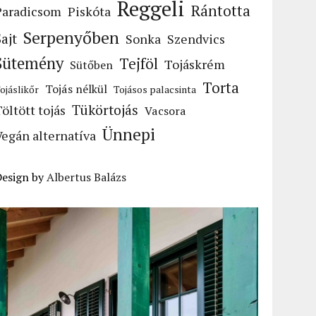
Reggeli
Rántotta
Paradicsom
Piskóta
Serpenyőben
Sajt
Sonka
Szendvics
Sütemény
Tejföl
Tojáskrém
Sütőben
Torta
Tojás nélkül
ojáslikőr
Tojásos palacsinta
Tükörtojás
Töltött tojás
Vacsora
Ünnepi
Vegán alternatíva
Design by
Albertus Balázs