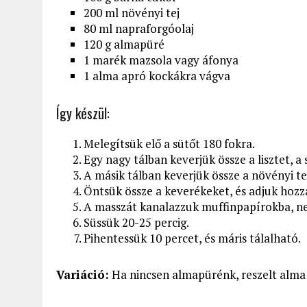
200 ml növényi tej
80 ml napraforgóolaj
120 g almapüré
1 marék mazsola vagy áfonya
1 alma apró kockákra vágva
Így készül:
Melegítsük elő a sütőt 180 fokra.
Egy nagy tálban keverjük össze a lisztet, a 
A másik tálban keverjük össze a növényi tej
Öntsük össze a keverékeket, és adjuk hozz
A masszát kanalazzuk muffinpapírokba, ne t
Süssük 20-25 percig.
Pihentessük 10 percet, és máris tálalható.
Variáció:
Ha nincsen almapürénk, reszelt alma i