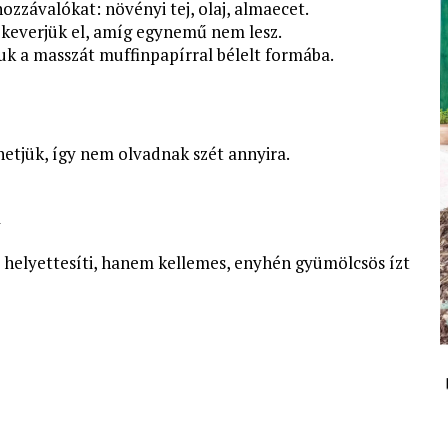
ozzávalókat: növényi tej, olaj, almaecet.
 keverjük el, amíg egynemű nem lesz.
uk a masszát muffinpapírral bélelt formába.
etjük, így nem olvadnak szét annyira.
l
 helyettesíti, hanem kellemes, enyhén gyümölcsös ízt