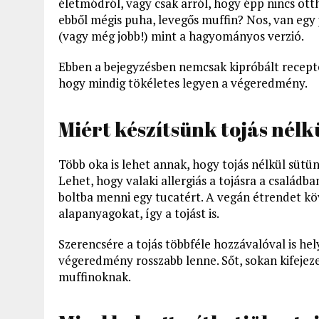
életmódról, vagy csak arról, hogy épp nincs ott
ebből mégis puha, levegős muffin? Nos, van egy j
(vagy még jobb!) mint a hagyományos verzió.
Ebben a bejegyzésben nemcsak kipróbált recept
hogy mindig tökéletes legyen a végeredmény.
Miért készítsünk tojás nélk
Több oka is lehet annak, hogy tojás nélkül sütün
Lehet, hogy valaki allergiás a tojásra a családb
boltba menni egy tucatért. A vegán étrendet köv
alapanyagokat, így a tojást is.
Szerencsére a tojás többféle hozzávalóval is hel
végeredmény rosszabb lenne. Sőt, sokan kifejeze
muffinoknak.