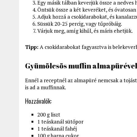
Egy másik tálban keverjük össze a nedves h
Öntsük össze a két keveréket, és óvatosan
Adjuk hozzá a csokidarabokat, és kanalazz
Süssük 20-25 percig, vagy tűpróbáig.
Várjuk meg, amíg kihűl, és máris ehetjük.
Tipp:
A csokidarabokat fagyasztva is belekeverh
Gyümölcsös muffin almapüréve
Ennél a receptnél az almapüré nemcsak a tojást
is ad a muffinnak.
Hozzávalók:
200 g liszt
1 teáskanál sütőpor
1 teáskanál fahéj
100 g barna cukor