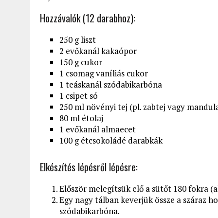
Hozzávalók (12 darabhoz):
250 g liszt
2 evőkanál kakaópor
150 g cukor
1 csomag vaníliás cukor
1 teáskanál szódabikarbóna
1 csipet só
250 ml növényi tej (pl. zabtej vagy mandula
80 ml étolaj
1 evőkanál almaecet
100 g étcsokoládé darabkák
Elkészítés lépésről lépésre:
Először melegítsük elő a sütőt 180 fokra (al
Egy nagy tálban keverjük össze a száraz hoz
szódabikarbóna.