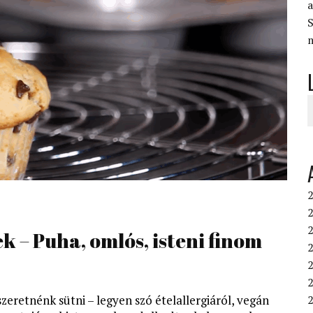
S
2
2
k – Puha, omlós, isteni finom
2
2
2
zeretnénk sütni – legyen szó ételallergiáról, vegán