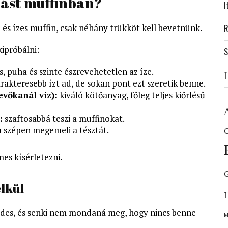
ojást muffinban?
I
 és ízes muffin, csak néhány trükköt kell bevetnünk.
R
ipróbálni:
S
, puha és szinte észrevehetetlen az íze.
T
rakteresebb ízt ad, de sokan pont ezt szeretik benne.
vőkanál víz):
kiváló kötőanyag, főleg teljes kiőrlésű
:
szaftosabbá teszi a muffinokat.
a szépen megemeli a tésztát.
C
es kísérletezni.
élkül
 édes, és senki nem mondaná meg, hogy nincs benne
M