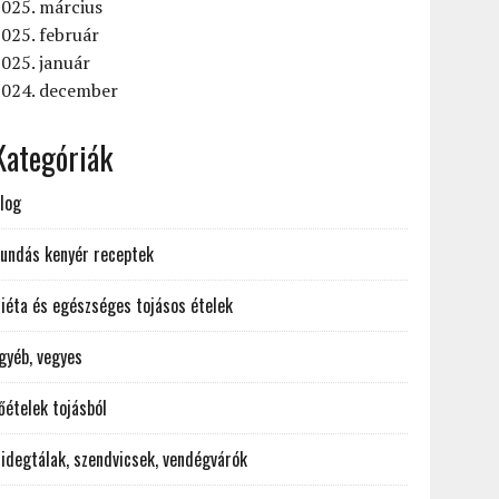
025. március
025. február
025. január
2024. december
Kategóriák
log
undás kenyér receptek
iéta és egészséges tojásos ételek
gyéb, vegyes
őételek tojásból
idegtálak, szendvicsek, vendégvárók