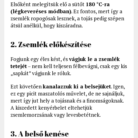
Elsőként melegítsük elő a sütőt
180 °C-ra
(légkeveréses módban)
. Ez fontos, mert így a
zsemlék ropogósak lesznek, a tojás pedig szépen
átsül anélkül, hogy kiszáradna.
2. Zsemlék előkészítése
Fogjunk egy éles kést, és
vágjuk le a zsemlék
tetejét
– nem kell teljesen félbevágni, csak egy kis
„sapkát” vágjunk le róluk.
Ezt követően
kanalazzuk ki a belsejüket
. Igen,
ez egy picit maszatolós művelet, de ne sajnáljuk,
mert így jut hely a tojásnak és a finomságoknak.
A kiszedett kenyérbelet eltehetjük
zsemlemorzsának vagy levesbetétnek.
3. A belső kenése