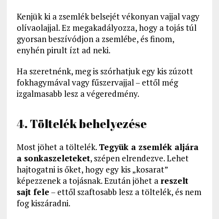
Kenjük ki a zsemlék belsejét vékonyan vajjal vagy
olívaolajjal. Ez megakadályozza, hogy a tojás túl
gyorsan beszívódjon a zsemlébe, és finom,
enyhén pirult ízt ad neki.
Ha szeretnénk, meg is szórhatjuk egy kis zúzott
fokhagymával vagy fűszervajjal – ettől még
izgalmasabb lesz a végeredmény.
4. Töltelék behelyezése
Most jöhet a töltelék.
Tegyük a zsemlék aljára
a sonkaszeleteket
, szépen elrendezve. Lehet
hajtogatni is őket, hogy egy kis „kosarat”
képezzenek a tojásnak. Ezután jöhet a
reszelt
sajt fele
– ettől szaftosabb lesz a töltelék, és nem
fog kiszáradni.