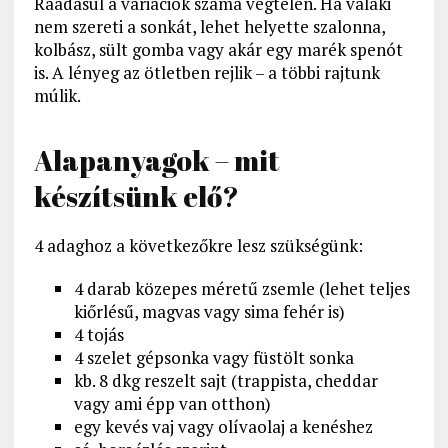
Ráadásul a variációk száma végtelen. Ha valaki
nem szereti a sonkát, lehet helyette szalonna,
kolbász, sült gomba vagy akár egy marék spenót
is. A lényeg az ötletben rejlik – a többi rajtunk
múlik.
Alapanyagok – mit
készítsünk elő?
4 adaghoz a következőkre lesz szükségünk:
4 darab közepes méretű zsemle (lehet teljes
kiőrlésű, magvas vagy sima fehér is)
4 tojás
4 szelet gépsonka vagy füstölt sonka
kb. 8 dkg reszelt sajt (trappista, cheddar
vagy ami épp van otthon)
egy kevés vaj vagy olívaolaj a kenéshez