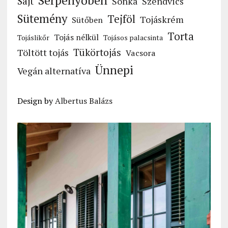
Serpenyőben
Sajt
Sonka
Szendvics
Sütemény
Tejföl
Tojáskrém
Sütőben
Torta
Tojás nélkül
Tojáslikőr
Tojásos palacsinta
Tükörtojás
Töltött tojás
Vacsora
Ünnepi
Vegán alternatíva
Design by
Albertus Balázs