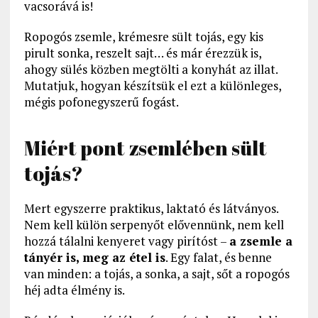
vacsorává is!
Ropogós zsemle, krémesre sült tojás, egy kis
pirult sonka, reszelt sajt… és már érezzük is,
ahogy sülés közben megtölti a konyhát az illat.
Mutatjuk, hogyan készítsük el ezt a különleges,
mégis pofonegyszerű fogást.
Miért pont zsemlében sült
tojás?
Mert egyszerre praktikus, laktató és látványos.
Nem kell külön serpenyőt elővennünk, nem kell
hozzá tálalni kenyeret vagy pirítóst –
a zsemle a
tányér is, meg az étel is
. Egy falat, és benne
van minden: a tojás, a sonka, a sajt, sőt a ropogós
héj adta élmény is.