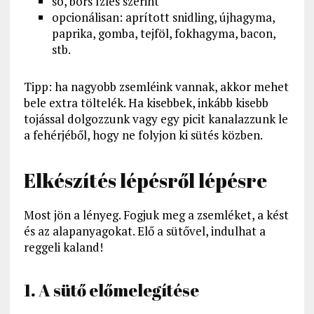
só, bors ízlés szerint
opcionálisan: aprított snidling, újhagyma,
paprika, gomba, tejföl, fokhagyma, bacon,
stb.
Tipp: ha nagyobb zsemléink vannak, akkor mehet
bele extra töltelék. Ha kisebbek, inkább kisebb
tojással dolgozzunk vagy egy picit kanalazzunk le
a fehérjéből, hogy ne folyjon ki sütés közben.
Elkészítés lépésről lépésre
Most jön a lényeg. Fogjuk meg a zsemléket, a kést
és az alapanyagokat. Elő a sütővel, indulhat a
reggeli kaland!
1. A sütő előmelegítése