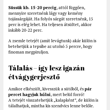
Süssük kb. 15-20 percig
, attól függően,
mennyire szeretnénk lágy vagy kemény
tojássárgáját. Ha folyós sárgát szeretnénk, 15
perc is elég lehet. Ha teljesen átsültet, akkor
inkább 20-22 perc.
A zsemle tetejét (amit levágtunk) akár külön is
betehetjük a tepsibe az utolsó 5 percre, hogy
finoman megpiruljon.
Tálalás – így lesz igazán
étvágygerjesztő
Amikor elkészült, kivesszük a sütőből, és
pár
percet hagyjuk hűlni
, mert belül forró!
A tetejét visszatehetjük „kalapként”, de külön is
tálalhatjuk, mintha kis szendvics lenne belőle.