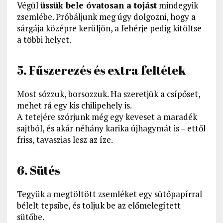
Végül
üssük bele óvatosan a tojást
mindegyik
zsemlébe. Próbáljunk meg úgy dolgozni, hogy a
sárgája középre kerüljön, a fehérje pedig kitöltse
a többi helyet.
5. Fűszerezés és extra feltétek
Most sózzuk, borsozzuk. Ha szeretjük a csípőset,
mehet rá egy kis chilipehely is.
A tetejére szórjunk még egy keveset a maradék
sajtból, és akár néhány karika újhagymát is – ettől
friss, tavaszias lesz az íze.
6. Sütés
Tegyük a megtöltött zsemléket egy sütőpapírral
bélelt tepsibe, és toljuk be az előmelegített
sütőbe.