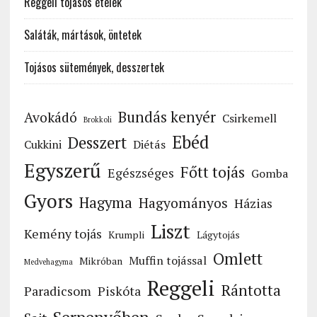
Reggeli tojásos ételek
Saláták, mártások, öntetek
Tojásos sütemények, desszertek
Bundás kenyér
Avokádó
Csirkemell
Brokkoli
Ebéd
Desszert
Cukkini
Diétás
Egyszerű
Főtt tojás
Egészséges
Gomba
Gyors
Hagyma
Hagyományos
Házias
Liszt
Kemény tojás
Krumpli
Lágytojás
Omlett
Muffin tojással
Mikróban
Medvehagyma
Reggeli
Rántotta
Paradicsom
Piskóta