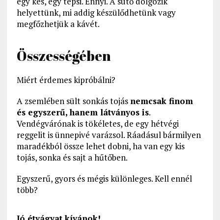
egy kés, egy tepsi. Ennyi. A sütő dolgozik
helyettünk, mi addig készülődhetünk vagy
megfőzhetjük a kávét.
Összességében
Miért érdemes kipróbálni?
A zsemlében sült sonkás tojás
nemcsak finom
és egyszerű, hanem látványos is
.
Vendégvárónak is tökéletes, de egy hétvégi
reggelit is ünnepivé varázsol. Ráadásul bármilyen
maradékból össze lehet dobni, ha van egy kis
tojás, sonka és sajt a hűtőben.
Egyszerű, gyors és mégis különleges. Kell ennél
több?
Jó étvágyat kívánok!