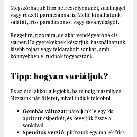
Megszórhatjuk friss petrezselyemmel, snidlinggel
vagy reszelt parmezánnal is. Mellé kínálhatunk
salátát, friss paradicsomot vagy savanyúságot.
Reggelire, tízóraira, de akár vendégvárónak is
szuper. Ha gyerekeknek készítjük, használhatunk
kisebb tojást vagy feldarabolt sonkát, amit
könnyebben el tudnak fogyasztani.
Tipp: hogyan variáljuk?
Ez az étel akkor a legjobb, ha mindig másmilyen.
Nézzünk pár ötletet, mivel tudjuk feldobni:
Gombás változat
: pároljunk le egy kis
aprított csiperkét, és keverjük össze a
sonkával.
Spenótos verzió
: pirítsunk egy marék friss