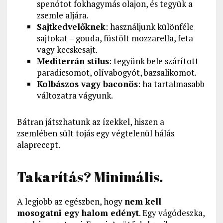
spenótot fokhagymás olajon, és tegyük a
zsemle aljára.
Sajtkedvelőknek
: használjunk különféle
sajtokat – gouda, füstölt mozzarella, feta
vagy kecskesajt.
Mediterrán stílus
: tegyünk bele szárított
paradicsomot, olívabogyót, bazsalikomot.
Kolbászos vagy baconös
: ha tartalmasabb
változatra vágyunk.
Bátran játszhatunk az ízekkel, hiszen a
zsemlében sült tojás egy végtelenül hálás
alaprecept.
Takarítás? Minimális.
A legjobb az egészben, hogy
nem kell
mosogatni egy halom edényt
. Egy vágódeszka,