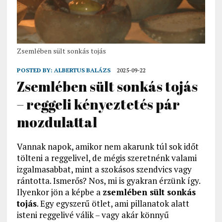
Zsemlében sült sonkás tojás
POSTED BY:
ALBERTUS BALÁZS
2025-09-22
Zsemlében sült sonkás tojás
– reggeli kényeztetés pár
mozdulattal
Vannak napok, amikor nem akarunk túl sok időt
tölteni a reggelivel, de mégis szeretnénk valami
izgalmasabbat, mint a szokásos szendvics vagy
rántotta. Ismerős? Nos, mi is gyakran érzünk így.
Ilyenkor jön a képbe a
zsemlében sült sonkás
tojás
. Egy egyszerű ötlet, ami pillanatok alatt
isteni reggelivé válik – vagy akár könnyű