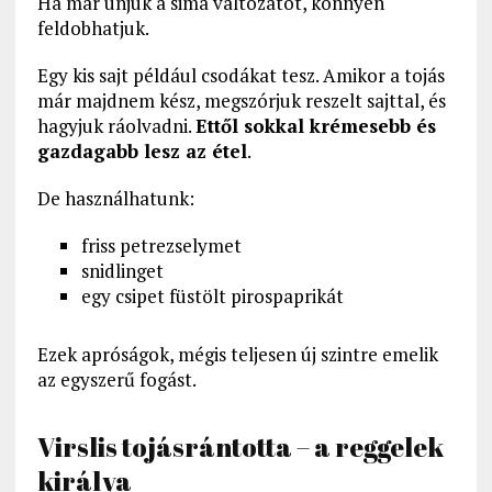
Ha már unjuk a sima változatot, könnyen
feldobhatjuk.
Egy kis sajt például csodákat tesz. Amikor a tojás
már majdnem kész, megszórjuk reszelt sajttal, és
hagyjuk ráolvadni.
Ettől sokkal krémesebb és
gazdagabb lesz az étel
.
De használhatunk:
friss petrezselymet
snidlinget
egy csipet füstölt pirospaprikát
Ezek apróságok, mégis teljesen új szintre emelik
az egyszerű fogást.
Virslis tojásrántotta – a reggelek
királya