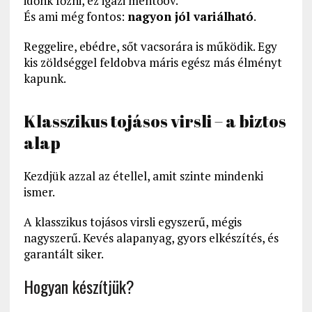
időnk főzni, ez igazi mentőöv.
És ami még fontos:
nagyon jól variálható
.
Reggelire, ebédre, sőt vacsorára is működik. Egy
kis zöldséggel feldobva máris egész más élményt
kapunk.
Klasszikus tojásos virsli – a biztos
alap
Kezdjük azzal az étellel, amit szinte mindenki
ismer.
A klasszikus tojásos virsli egyszerű, mégis
nagyszerű. Kevés alapanyag, gyors elkészítés, és
garantált siker.
Hogyan készítjük?