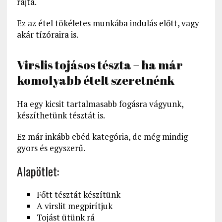
rajta.
Ez az étel tökéletes munkába indulás előtt, vagy
akár tízóraira is.
Virslis tojásos tészta – ha már
komolyabb ételt szeretnénk
Ha egy kicsit tartalmasabb fogásra vágyunk,
készíthetünk tésztát is.
Ez már inkább ebéd kategória, de még mindig
gyors és egyszerű.
Alapötlet:
Főtt tésztát készítünk
A virslit megpirítjuk
Tojást ütünk rá