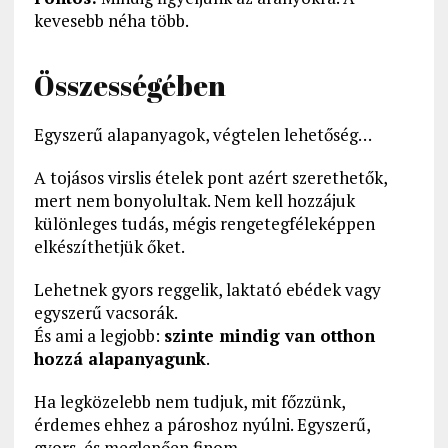
kevesebb néha több.
Összességében
Egyszerű alapanyagok, végtelen lehetőség…
A tojásos virslis ételek pont azért szerethetők,
mert nem bonyolultak. Nem kell hozzájuk
különleges tudás, mégis rengetegféleképpen
elkészíthetjük őket.
Lehetnek gyors reggelik, laktató ebédek vagy
egyszerű vacsorák.
És ami a legjobb:
szinte mindig van otthon
hozzá alapanyagunk
.
Ha legközelebb nem tudjuk, mit főzzünk,
érdemes ehhez a pároshoz nyúlni. Egyszerű,
gyors, és meglepően finom.