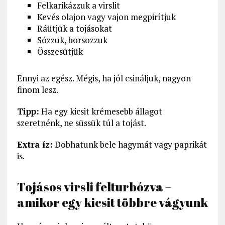
Felkarikázzuk a virslit
Kevés olajon vagy vajon megpirítjuk
Ráütjük a tojásokat
Sózzuk, borsozzuk
Összesütjük
Ennyi az egész. Mégis, ha jól csináljuk, nagyon
finom lesz.
Tipp:
Ha egy kicsit krémesebb állagot
szeretnénk, ne süssük túl a tojást.
Extra íz:
Dobhatunk bele hagymát vagy paprikát
is.
Tojásos virsli felturbózva –
amikor egy kicsit többre vágyunk