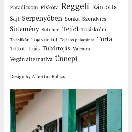
Reggeli
Rántotta
Paradicsom
Piskóta
Serpenyőben
Sajt
Sonka
Szendvics
Sütemény
Tejföl
Tojáskrém
Sütőben
Torta
Tojás nélkül
Tojáslikőr
Tojásos palacsinta
Tükörtojás
Töltött tojás
Vacsora
Ünnepi
Vegán alternatíva
Design by
Albertus Balázs