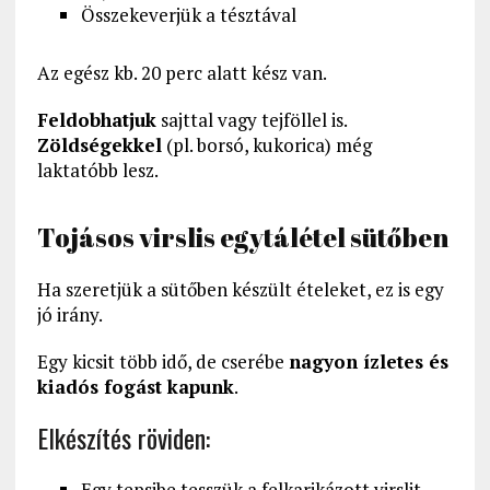
Összekeverjük a tésztával
Az egész kb. 20 perc alatt kész van.
Feldobhatjuk
sajttal vagy tejföllel is.
Zöldségekkel
(pl. borsó, kukorica) még
laktatóbb lesz.
Tojásos virslis egytálétel sütőben
Ha szeretjük a sütőben készült ételeket, ez is egy
jó irány.
Egy kicsit több idő, de cserébe
nagyon ízletes és
kiadós fogást kapunk
.
Elkészítés röviden:
Egy tepsibe tesszük a felkarikázott virslit