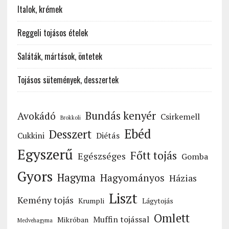
Italok, krémek
Reggeli tojásos ételek
Saláták, mártások, öntetek
Tojásos sütemények, desszertek
Bundás kenyér
Avokádó
Csirkemell
Brokkoli
Ebéd
Desszert
Cukkini
Diétás
Egyszerű
Főtt tojás
Egészséges
Gomba
Gyors
Hagyma
Hagyományos
Házias
Liszt
Kemény tojás
Krumpli
Lágytojás
Omlett
Muffin tojással
Mikróban
Medvehagyma