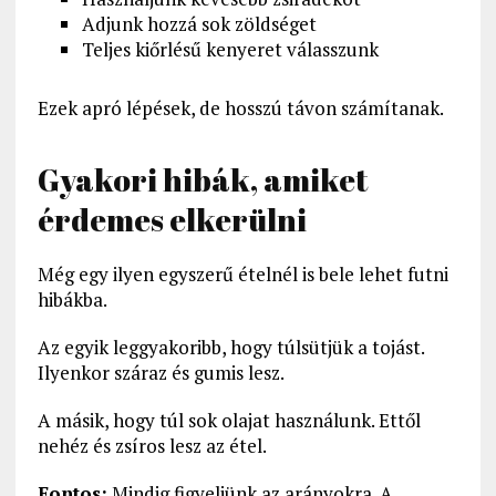
Adjunk hozzá sok zöldséget
Teljes kiőrlésű kenyeret válasszunk
Ezek apró lépések, de hosszú távon számítanak.
Gyakori hibák, amiket
érdemes elkerülni
Még egy ilyen egyszerű ételnél is bele lehet futni
hibákba.
Az egyik leggyakoribb, hogy túlsütjük a tojást.
Ilyenkor száraz és gumis lesz.
A másik, hogy túl sok olajat használunk. Ettől
nehéz és zsíros lesz az étel.
Fontos:
Mindig figyeljünk az arányokra. A