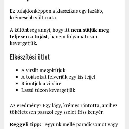
Ez tulajdonképpen a klasszikus egy lazább,
krémesebb változata.
A különbség annyi, hogy itt
nem sütjük meg
teljesen a tojást
, hanem folyamatosan
kevergetjük.
Elkészítési ötlet
A virslit megpirítjuk
A tojásokat felverjük egy kis tejjel
Ráöntjük a virslire
Lassú tűzön kevergetjük
Az eredmény? Egy lágy, krémes rántotta, amihez
tökéletesen passzol egy szelet friss kenyér.
Reggeli tipp:
Tegyünk mellé paradicsomot vagy