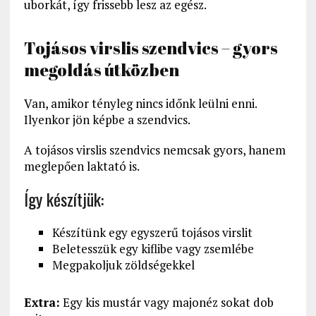
uborkát, így frissebb lesz az egész.
Tojásos virslis szendvics – gyors
megoldás útközben
Van, amikor tényleg nincs időnk leülni enni.
Ilyenkor jön képbe a szendvics.
A tojásos virslis szendvics nemcsak gyors, hanem
meglepően laktató is.
Így készítjük:
Készítünk egy egyszerű tojásos virslit
Beletesszük egy kiflibe vagy zsemlébe
Megpakoljuk zöldségekkel
Extra:
Egy kis mustár vagy majonéz sokat dob