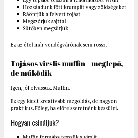
Hozzáadunk főtt krumplit vagy zöldségeket
Ráöntjük a felvert tojást
Megszórjuk sajttal
Sütőben megsütjük
Ez az étel már vendégvárónak sem rossz.
Tojásos virslis muffin – meglepő,
de működik
Igen, jól olvassuk. Muffin.
Ez egy kicsit kreatívabb megoldás, de nagyon
praktikus. Főleg, ha előre szeretnénk készülni.
Hogyan csináljuk?
Muffin formába tesszük a virslit