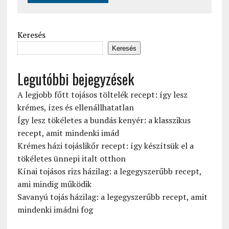
Keresés
Keresés
Legutóbbi bejegyzések
A legjobb főtt tojásos töltelék recept: így lesz
krémes, ízes és ellenállhatatlan
Így lesz tökéletes a bundás kenyér: a klasszikus
recept, amit mindenki imád
Krémes házi tojáslikőr recept: így készítsük el a
tökéletes ünnepi italt otthon
Kínai tojásos rizs házilag: a legegyszerűbb recept,
ami mindig működik
Savanyú tojás házilag: a legegyszerűbb recept, amit
mindenki imádni fog