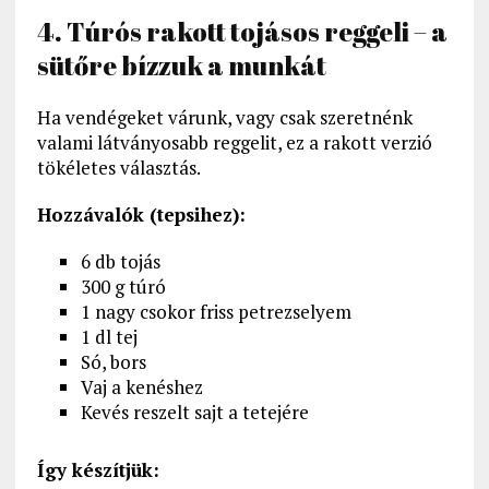
4. Túrós rakott tojásos reggeli – a
sütőre bízzuk a munkát
Ha vendégeket várunk, vagy csak szeretnénk
valami látványosabb reggelit, ez a rakott verzió
tökéletes választás.
Hozzávalók (tepsihez):
6 db tojás
300 g túró
1 nagy csokor friss petrezselyem
1 dl tej
Só, bors
Vaj a kenéshez
Kevés reszelt sajt a tetejére
Így készítjük: