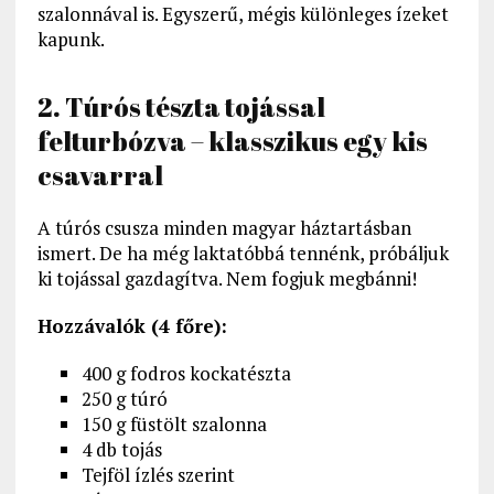
szalonnával is. Egyszerű, mégis különleges ízeket
kapunk.
2. Túrós tészta tojással
felturbózva – klasszikus egy kis
csavarral
A túrós csusza minden magyar háztartásban
ismert. De ha még laktatóbbá tennénk, próbáljuk
ki tojással gazdagítva. Nem fogjuk megbánni!
Hozzávalók (4 főre):
400 g fodros kockatészta
250 g túró
150 g füstölt szalonna
4 db tojás
Tejföl ízlés szerint