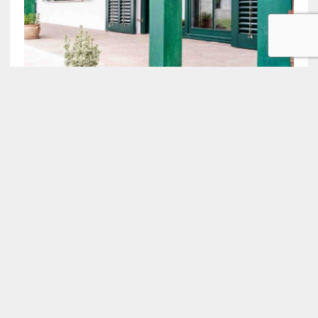
COPYRIGHT 2026 | MH NEWSDESK LITE BY
MH THEMES