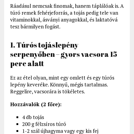
Ráadásul nemcsak finomak, hanem táplálóak is. A
túró remek fehérjeforrás, a tojás pedig tele van
vitaminokkal, ásványi anyagokkal, és laktatóvá
tesz bármilyen fogást.
1. Túrós tojáslepény
serpenyőben – gyors vacsora 15
perc alatt
Ez az étel olyan, mint egy omlett és egy túrós
lepény keveréke. Könnyű, mégis tartalmas.
Reggelire, vacsorára is tökéletes.
Hozzávalók (2 főre):
4 db tojás
200 g félzsíros túró
1-2 szál újhagyma vagy egy kis fej