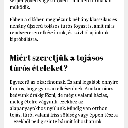
serpenyőben vagy sütőben – minden formában
működik.
Ebben a cikkben megnézünk néhány klasszikus és
néhány újszerű tojásos túrós fogást is, amit mi is
rendszeresen elkészítünk, és szívből ajánlunk
kipróbálásra.
Miért szeretjük a tojásos
túrós ételeket?
Egyszerű az oka: finomak. És ami legalább ennyire
fontos, hogy gyorsan elkészülnek. Amikor nincs
kedvünk órákig főzni, de mégis valami házias,
meleg ételre vágyunk, ezekhez az
alapanyagokhoz nyúlunk. Mindig van otthon
tojás, túró, valami friss zöldség vagy éppen tészta
– ezekből pedig szinte bármit kihozhatunk.