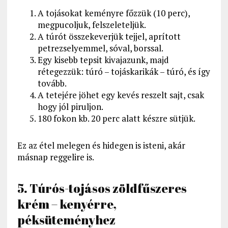
A tojásokat keményre főzzük (10 perc),
megpucoljuk, felszeleteljük.
A túrót összekeverjük tejjel, aprított
petrezselyemmel, sóval, borssal.
Egy kisebb tepsit kivajazunk, majd
rétegezzük: túró – tojáskarikák – túró, és így
tovább.
A tetejére jöhet egy kevés reszelt sajt, csak
hogy jól piruljon.
180 fokon kb. 20 perc alatt készre sütjük.
Ez az étel melegen és hidegen is isteni, akár
másnap reggelire is.
5. Túrós-tojásos zöldfűszeres
krém – kenyérre,
péksüteményhez