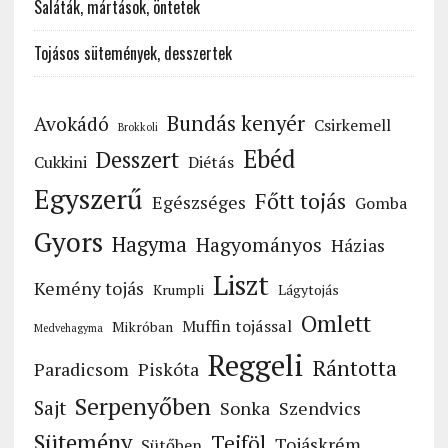
Saláták, mártások, öntetek
Tojásos sütemények, desszertek
Bundás kenyér
Avokádó
Csirkemell
Brokkoli
Ebéd
Desszert
Cukkini
Diétás
Egyszerű
Főtt tojás
Egészséges
Gomba
Gyors
Hagyma
Hagyományos
Házias
Liszt
Kemény tojás
Krumpli
Lágytojás
Omlett
Muffin tojással
Mikróban
Medvehagyma
Reggeli
Rántotta
Paradicsom
Piskóta
Serpenyőben
Sajt
Sonka
Szendvics
Sütemény
Tejföl
Tojáskrém
Sütőben