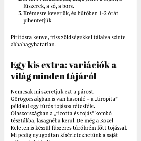
fűszerek, a só, a bors.
Krémesre keverjük, és hűtőben 1-2 órát
pihentetjük.
Pirítósra kenve, friss zöldségekkel tálalva szinte
abbahagyhatatlan.
Egy kis extra: variációk a
világ minden tájáról
Nemcsak mi szeretjük ezt a párost.
Görögországban is van hasonló – a „tiropita”
például egy túrós tojásos rétesféle.
Olaszországban a „ricotta és tojás” kombó
tésztákba, lasagnéba kerül. De még a Közel-
Keleten is készül fűszeres túrókrém főtt tojással.
Mi pedig nyugodtan kísérletezhetünk a saját