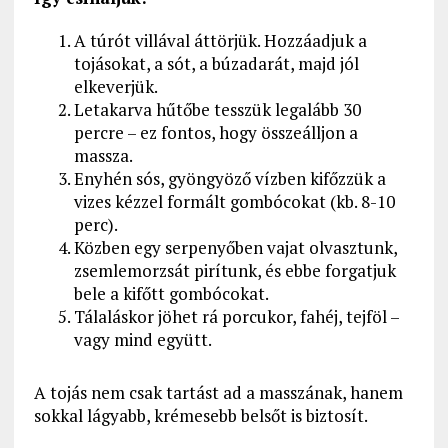
A túrót villával áttörjük. Hozzáadjuk a
tojásokat, a sót, a búzadarát, majd jól
elkeverjük.
Letakarva hűtőbe tesszük legalább 30
percre – ez fontos, hogy összeálljon a
massza.
Enyhén sós, gyöngyöző vízben kifőzzük a
vizes kézzel formált gombócokat (kb. 8-10
perc).
Közben egy serpenyőben vajat olvasztunk,
zsemlemorzsát pirítunk, és ebbe forgatjuk
bele a kifőtt gombócokat.
Tálaláskor jöhet rá porcukor, fahéj, tejföl –
vagy mind együtt.
A tojás nem csak tartást ad a masszának, hanem
sokkal lágyabb, krémesebb belsőt is biztosít.