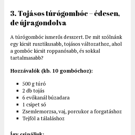
3. Tojásos túrógombóc – édesen,
de újragondolva
A túrógombóc ismerős desszert. De mit szólnánk
egy kicsit rusztikusabb, tojásos változathoz, ahol
a gombóc kicsit roppanósabb, és sokkal
tartalmasabb?
Hozzávalók (kb. 10 gombóchoz):
500 g túró
2 db tojás
6 evőkanál búzadara
1 csipet só
Zsemlemorzsa, vaj, porcukor a forgatáshoz
Tejföl a tálaláshoz
Így csináljuk: