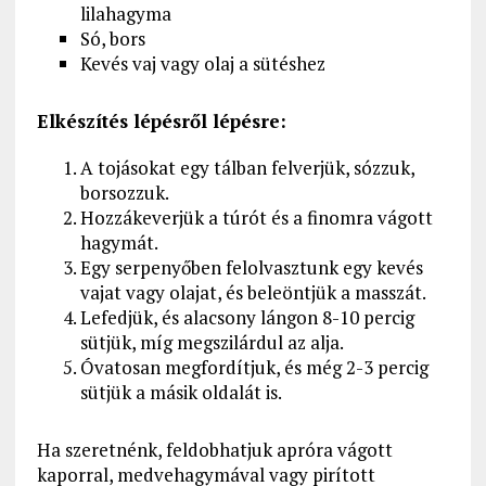
lilahagyma
Só, bors
Kevés vaj vagy olaj a sütéshez
Elkészítés lépésről lépésre:
A tojásokat egy tálban felverjük, sózzuk,
borsozzuk.
Hozzákeverjük a túrót és a finomra vágott
hagymát.
Egy serpenyőben felolvasztunk egy kevés
vajat vagy olajat, és beleöntjük a masszát.
Lefedjük, és alacsony lángon 8-10 percig
sütjük, míg megszilárdul az alja.
Óvatosan megfordítjuk, és még 2-3 percig
sütjük a másik oldalát is.
Ha szeretnénk, feldobhatjuk apróra vágott
kaporral, medvehagymával vagy pirított