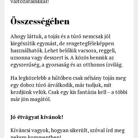
változatainkkal!
Összességében
Ahogy láttuk, a tojás és a túró nemcsak jól
kiegészítik egymást, de rengetegféleképpen
használhatók. Lehet belőlük vacsora, reggeli,
uzsonna vagy desszert is. A közös bennük az
egyszerűség, a gyorsaság és az otthonos ízvilág.
Ha legközelebb a hűtőben csak néhány tojás meg
egy doboz túró árválkodik, már tudjuk, mit
kezdjünk velük. Csak egy kis fantázia kell – a többi
már jön magától.
Jó étvágyat kívánok!
Kíváncsi vagyok, hogyan sikerült, szóval írd meg
nekem kommentben!