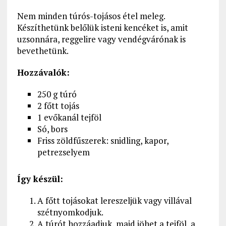
Nem minden túrós-tojásos étel meleg.
Készíthetünk belőlük isteni kencéket is, amit
uzsonnára, reggelire vagy vendégvárónak is
bevethetünk.
Hozzávalók:
250 g túró
2 főtt tojás
1 evőkanál tejföl
Só, bors
Friss zöldfűszerek: snidling, kapor,
petrezselyem
Így készül:
A főtt tojásokat lereszeljük vagy villával
szétnyomkodjuk.
A túrót hozzáadjuk, majd jöhet a tejföl, a