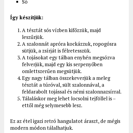
Só
Így készítjük:
A tésztát sós vízben kifőzzük, majd
leszűrjük.
A szalonnát apróra kockázzuk, ropogósra
sütjük, a zsírját is félretesszük.
A tojásokat egy tálban enyhén megsózva
felverjük, majd egy kis serpenyőben
omlettszerűen megsütjük.
Egy nagy tálban összekeverjük a meleg
tésztát a túróval, sült szalonnával, a
feldarabolt tojással és némi szalonnazsírral.
Tálaláskor meg lehet locsolni tejföllel is –
ettől még selymesebb lesz.
Ez az étel igazi retró hangulatot áraszt, de mégis
modern módon tálalhatjuk.