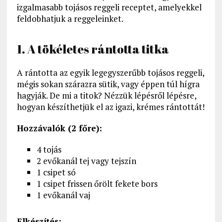
izgalmasabb tojásos reggeli receptet, amelyekkel
feldobhatjuk a reggeleinket.
1. A tökéletes rántotta titka
A rántotta az egyik legegyszerűbb tojásos reggeli,
mégis sokan szárazra sütik, vagy éppen túl hígra
hagyják. De mi a titok? Nézzük lépésről lépésre,
hogyan készíthetjük el az igazi, krémes rántottát!
Hozzávalók (2 főre):
4 tojás
2 evőkanál tej vagy tejszín
1 csipet só
1 csipet frissen őrölt fekete bors
1 evőkanál vaj
Elkészítés: