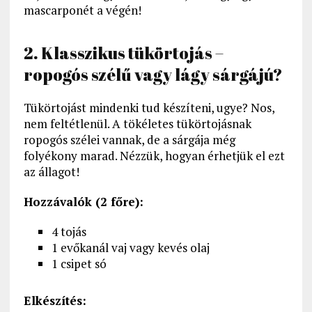
mascarponét a végén!
2. Klasszikus tükörtojás –
ropogós szélű vagy lágy sárgájú?
Tükörtojást mindenki tud készíteni, ugye? Nos,
nem feltétlenül. A tökéletes tükörtojásnak
ropogós szélei vannak, de a sárgája még
folyékony marad. Nézzük, hogyan érhetjük el ezt
az állagot!
Hozzávalók (2 főre):
4 tojás
1 evőkanál vaj vagy kevés olaj
1 csipet só
Elkészítés: