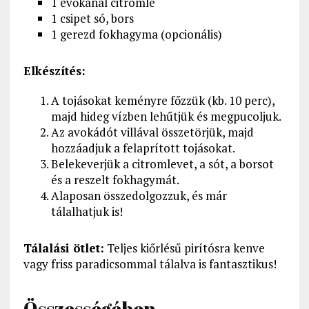
1 evőkanál citromlé
1 csipet só, bors
1 gerezd fokhagyma (opcionális)
Elkészítés:
A tojásokat keményre főzzük (kb. 10 perc),
majd hideg vízben lehűtjük és megpucoljuk.
Az avokádót villával összetörjük, majd
hozzáadjuk a felaprított tojásokat.
Belekeverjük a citromlevet, a sót, a borsot
és a reszelt fokhagymát.
Alaposan összedolgozzuk, és már
tálalhatjuk is!
Tálalási ötlet:
Teljes kiőrlésű pirítósra kenve
vagy friss paradicsommal tálalva is fantasztikus!
Összességében