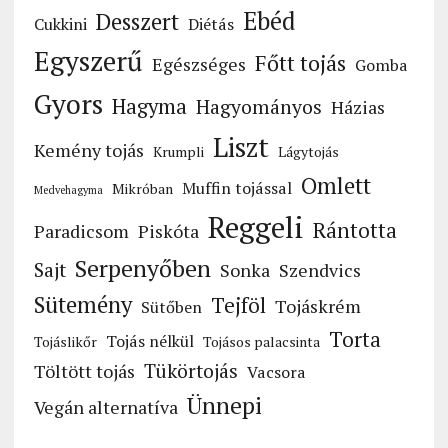
Ebéd
Desszert
Cukkini
Diétás
Egyszerű
Főtt tojás
Egészséges
Gomba
Gyors
Hagyma
Hagyományos
Házias
Liszt
Kemény tojás
Krumpli
Lágytojás
Omlett
Muffin tojással
Mikróban
Medvehagyma
Reggeli
Rántotta
Paradicsom
Piskóta
Serpenyőben
Sajt
Sonka
Szendvics
Sütemény
Tejföl
Tojáskrém
Sütőben
Torta
Tojás nélkül
Tojáslikőr
Tojásos palacsinta
Tükörtojás
Töltött tojás
Vacsora
Ünnepi
Vegán alternatíva