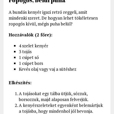
ropogós, belül puha
A bundás kenyér igazi retró reggeli, amit
mindenki szeret. De hogyan lehet tökéletesen
ropogós kívül, mégis puha belül?
Hozzávalók (2 főre):
4 szelet kenyér
3 tojás
1 csipet só
1 csipet bors
Kevés olaj vagy vaj a sütéshez
Elkészítés:
A tojásokat egy tálba ütjük, sózzuk,
borsozzuk, majd alaposan felverjük.
A kenyérszeleteket egyenként belemártjuk
a tojásba, hogy mindenhol jól bevonja.