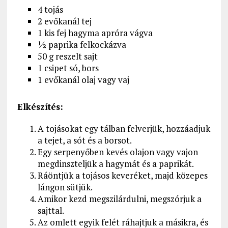
4 tojás
2 evőkanál tej
1 kis fej hagyma apróra vágva
½ paprika felkockázva
50 g reszelt sajt
1 csipet só, bors
1 evőkanál olaj vagy vaj
Elkészítés:
A tojásokat egy tálban felverjük, hozzáadjuk
a tejet, a sót és a borsot.
Egy serpenyőben kevés olajon vagy vajon
megdinszteljük a hagymát és a paprikát.
Ráöntjük a tojásos keveréket, majd közepes
lángon sütjük.
Amikor kezd megszilárdulni, megszórjuk a
sajttal.
Az omlett egyik felét ráhajtjuk a másikra, és