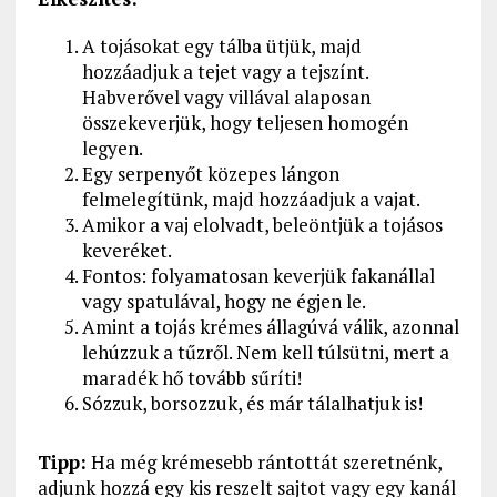
A tojásokat egy tálba ütjük, majd
hozzáadjuk a tejet vagy a tejszínt.
Habverővel vagy villával alaposan
összekeverjük, hogy teljesen homogén
legyen.
Egy serpenyőt közepes lángon
felmelegítünk, majd hozzáadjuk a vajat.
Amikor a vaj elolvadt, beleöntjük a tojásos
keveréket.
Fontos: folyamatosan keverjük fakanállal
vagy spatulával, hogy ne égjen le.
Amint a tojás krémes állagúvá válik, azonnal
lehúzzuk a tűzről. Nem kell túlsütni, mert a
maradék hő tovább sűríti!
Sózzuk, borsozzuk, és már tálalhatjuk is!
Tipp:
Ha még krémesebb rántottát szeretnénk,
adjunk hozzá egy kis reszelt sajtot vagy egy kanál