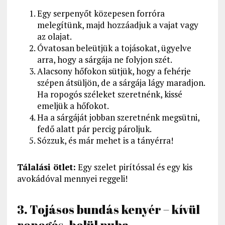
Egy serpenyőt közepesen forróra
melegítünk, majd hozzáadjuk a vajat vagy
az olajat.
Óvatosan beleütjük a tojásokat, ügyelve
arra, hogy a sárgája ne folyjon szét.
Alacsony hőfokon sütjük, hogy a fehérje
szépen átsüljön, de a sárgája lágy maradjon.
Ha ropogós széleket szeretnénk, kissé
emeljük a hőfokot.
Ha a sárgáját jobban szeretnénk megsütni,
fedő alatt pár percig pároljuk.
Sózzuk, és már mehet is a tányérra!
Tálalási ötlet:
Egy szelet pirítóssal és egy kis
avokádóval mennyei reggeli!
3. Tojásos bundás kenyér – kívül