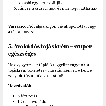
további egy percig sütjük.
Tányérra csúsztatjuk, és már fogyaszthatjuk
is!
Variáció:
Próbáljuk ki gombával, spenóttal vagy
akár kolbásszal!
5. Avokádós tojáskrém – szuper
egészséges
Ha egy gyors, de tápláló reggelire vágyunk, a
tojáskrém tökéletes választás. Kenyérre kenve
vagy pirítóson tálalva is isteni!
Hozzávalók:
3 főtt tojás
1 érett avokádó