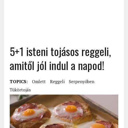
5+1 isteni tojásos reggeli,
amitől jól indul a napod!
TOPICS:
Omlett
Reggeli
Serpenyőben
Tükörtojás