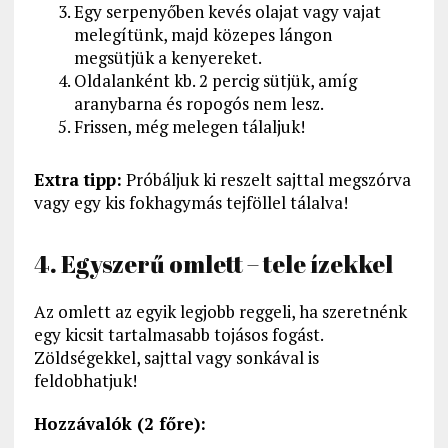
Egy serpenyőben kevés olajat vagy vajat
melegítünk, majd közepes lángon
megsütjük a kenyereket.
Oldalanként kb. 2 percig sütjük, amíg
aranybarna és ropogós nem lesz.
Frissen, még melegen tálaljuk!
Extra tipp:
Próbáljuk ki reszelt sajttal megszórva
vagy egy kis fokhagymás tejföllel tálalva!
4. Egyszerű omlett – tele ízekkel
Az omlett az egyik legjobb reggeli, ha szeretnénk
egy kicsit tartalmasabb tojásos fogást.
Zöldségekkel, sajttal vagy sonkával is
feldobhatjuk!
Hozzávalók (2 főre):