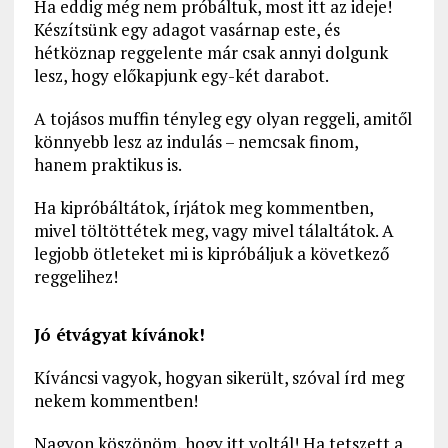
Ha eddig még nem próbáltuk, most itt az ideje!
Készítsünk egy adagot vasárnap este, és
hétköznap reggelente már csak annyi dolgunk
lesz, hogy előkapjunk egy-két darabot.
A tojásos muffin tényleg egy olyan reggeli, amitől
könnyebb lesz az indulás – nemcsak finom,
hanem praktikus is.
Ha kipróbáltátok, írjátok meg kommentben,
mivel töltöttétek meg, vagy mivel tálaltátok. A
legjobb ötleteket mi is kipróbáljuk a következő
reggelihez!
Jó étvágyat kívánok!
Kíváncsi vagyok, hogyan sikerült, szóval írd meg
nekem kommentben!
Nagyon köszönöm, hogy itt voltál! Ha tetszett a