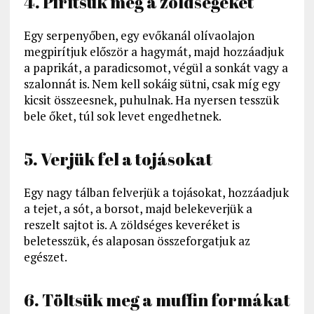
4. Pirítsuk meg a zöldségeket
Egy serpenyőben, egy evőkanál olívaolajon
megpirítjuk először a hagymát, majd hozzáadjuk
a paprikát, a paradicsomot, végül a sonkát vagy a
szalonnát is. Nem kell sokáig sütni, csak míg egy
kicsit összeesnek, puhulnak. Ha nyersen tesszük
bele őket, túl sok levet engedhetnek.
5. Verjük fel a tojásokat
Egy nagy tálban felverjük a tojásokat, hozzáadjuk
a tejet, a sót, a borsot, majd belekeverjük a
reszelt sajtot is. A zöldséges keveréket is
beletesszük, és alaposan összeforgatjuk az
egészet.
6. Töltsük meg a muffin formákat