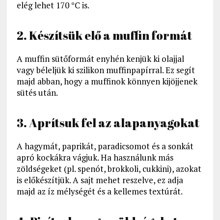
elég lehet 170 °C is.
2. Készítsük elő a muffin formát
A muffin sütőformát enyhén kenjük ki olajjal
vagy béleljük ki szilikon muffinpapírral. Ez segít
majd abban, hogy a muffinok könnyen kijöjjenek
sütés után.
3. Aprítsuk fel az alapanyagokat
A hagymát, paprikát, paradicsomot és a sonkát
apró kockákra vágjuk. Ha használunk más
zöldségeket (pl. spenót, brokkoli, cukkini), azokat
is előkészítjük. A sajt mehet reszelve, ez adja
majd az íz mélységét és a kellemes textúrát.