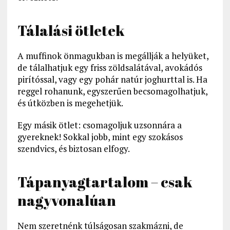
Tálalási ötletek
A muffinok önmagukban is megállják a helyüket,
de tálalhatjuk egy friss zöldsalátával, avokádós
pirítóssal, vagy egy pohár natúr joghurttal is. Ha
reggel rohanunk, egyszerűen becsomagolhatjuk,
és útközben is megehetjük.
Egy másik ötlet: csomagoljuk uzsonnára a
gyereknek! Sokkal jobb, mint egy szokásos
szendvics, és biztosan elfogy.
Tápanyagtartalom – csak
nagyvonalúan
Nem szeretnénk túlságosan szakmázni, de