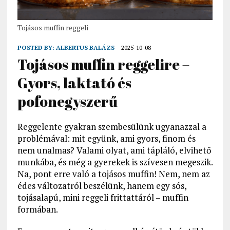
Tojásos muffin reggeli
POSTED BY:
ALBERTUS BALÁZS
2025-10-08
Tojásos muffin reggelire –
Gyors, laktató és
pofonegyszerű
Reggelente gyakran szembesülünk ugyanazzal a
problémával: mit együnk, ami gyors, finom és
nem unalmas? Valami olyat, ami tápláló, elvihető
munkába, és még a gyerekek is szívesen megeszik.
Na, pont erre való a tojásos muffin! Nem, nem az
édes változatról beszélünk, hanem egy sós,
tojásalapú, mini reggeli frittattáról – muffin
formában.