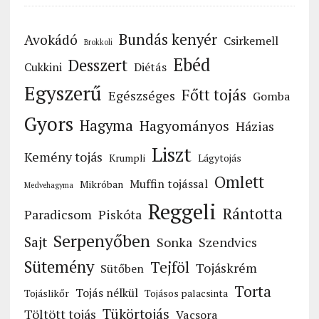
Bundás kenyér
Avokádó
Csirkemell
Brokkoli
Ebéd
Desszert
Cukkini
Diétás
Egyszerű
Főtt tojás
Egészséges
Gomba
Gyors
Hagyma
Hagyományos
Házias
Liszt
Kemény tojás
Krumpli
Lágytojás
Omlett
Muffin tojással
Mikróban
Medvehagyma
Reggeli
Rántotta
Paradicsom
Piskóta
Serpenyőben
Sajt
Sonka
Szendvics
Sütemény
Tejföl
Tojáskrém
Sütőben
Torta
Tojás nélkül
Tojáslikőr
Tojásos palacsinta
Tükörtojás
Töltött tojás
Vacsora