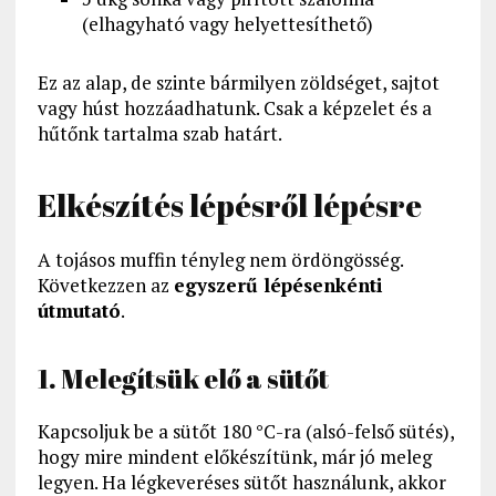
(elhagyható vagy helyettesíthető)
Ez az alap, de szinte bármilyen zöldséget, sajtot
vagy húst hozzáadhatunk. Csak a képzelet és a
hűtőnk tartalma szab határt.
Elkészítés lépésről lépésre
A tojásos muffin tényleg nem ördöngösség.
Következzen az
egyszerű lépésenkénti
útmutató
.
1. Melegítsük elő a sütőt
Kapcsoljuk be a sütőt 180 °C-ra (alsó-felső sütés),
hogy mire mindent előkészítünk, már jó meleg
legyen. Ha légkeveréses sütőt használunk, akkor