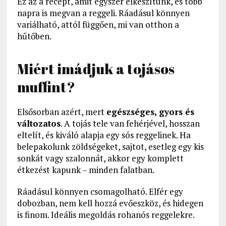
Ez az a recept, amit egyszer elkészítünk, és több
napra is megvan a reggeli. Ráadásul könnyen
variálható, attól függően, mi van otthon a
hűtőben.
Miért imádjuk a tojásos
muffint?
Elsősorban azért, mert
egészséges, gyors és
változatos
. A tojás tele van fehérjével, hosszan
eltelít, és kiváló alapja egy sós reggelinek. Ha
belepakolunk zöldségeket, sajtot, esetleg egy kis
sonkát vagy szalonnát, akkor egy komplett
étkezést kapunk – minden falatban.
Ráadásul könnyen csomagolható. Elfér egy
dobozban, nem kell hozzá evőeszköz, és hidegen
is finom. Ideális megoldás rohanós reggelekre.