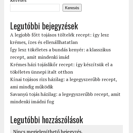
Keresés
Keresés
Legutóbbi bejegyzések
A legjobb főtt tojásos töltelék recept: így lesz
krémes, ízes és ellenállhatatlan
Így lesz tökéletes a bundás kenyér: a klasszikus
recept, amit mindenki imád
Krémes házi tojáslikőr recept: így készítsük el a
tökéletes ünnepi italt otthon
Kínai tojásos rizs házilag: a legegyszerűbb recept,
ami mindig működik
Savanyú tojás házilag: a legegyszerűbb recept, amit
mindenki imádni fog
Legutóbbi hozzászólások
Nincs megjeleníthető bejegyzés.