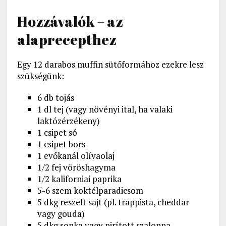
Hozzávalók – az
alaprecepthez
Egy 12 darabos muffin sütőformához ezekre lesz
szükségünk:
6 db tojás
1 dl tej (vagy növényi ital, ha valaki
laktózérzékeny)
1 csipet só
1 csipet bors
1 evőkanál olívaolaj
1/2 fej vöröshagyma
1/2 kaliforniai paprika
5-6 szem koktélparadicsom
5 dkg reszelt sajt (pl. trappista, cheddar
vagy gouda)
5 dkg sonka vagy pirított szalonna