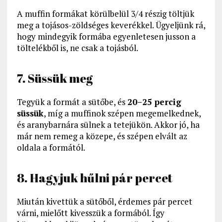
A muffin formákat körülbelül 3/4 részig töltjük
meg a tojásos-zöldséges keverékkel. Ügyeljünk rá,
hogy mindegyik formába egyenletesen jusson a
töltelékből is, ne csak a tojásból.
7. Süssük meg
Tegyük a formát a sütőbe, és
20–25 percig
süssük
, míg a muffinok szépen megemelkednek,
és aranybarnára sülnek a tetejükön. Akkor jó, ha
már nem remeg a közepe, és szépen elvált az
oldala a formától.
8. Hagyjuk hűlni pár percet
Miután kivettük a sütőből, érdemes pár percet
várni, mielőtt kivesszük a formából. Így