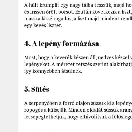
A hűlt krumplit egy nagy tálba tesszük, majd hoz
és frissen őrölt borsot. Ezután következik a lisz
massza kissé ragadós, a liszt majd mindent ren
egy kevés lisztet.
4. A lepény formázása
Most, hogy a keverék készen áll, nedves kézzel 
lepényeket. A méretet tetszés szerint alakíthatj
így könnyebben átsülnek.
5. Sütés
A serpenyőben a forró olajon süssük ki a lepények
ropogós a külsejük. Minden oldalát süssük arany
lecsepegtethetjük, hogy eltávolítsuk a fölöslege