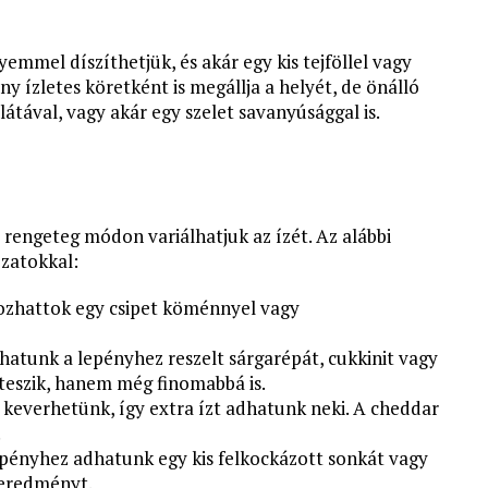
yemmel díszíthetjük, és akár egy kis tejföllel vagy
ény ízletes köretként is megállja a helyét, de önálló
alátával, vagy akár egy szelet savanyúsággal is.
, rengeteg módon variálhatjuk az ízét. Az alábbi
ozatokkal:
kozhattok egy csipet köménnyel vagy
dhatunk a lepényhez reszelt sárgarépát, cukkinit vagy
teszik, hanem még finomabbá is.
is keverhetünk, így extra ízt adhatunk neki. A cheddar
.
lepényhez adhatunk egy kis felkockázott sonkát vagy
geredményt.