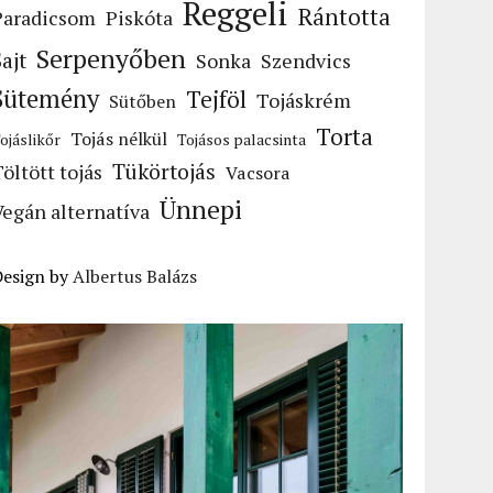
Reggeli
Rántotta
Paradicsom
Piskóta
Serpenyőben
Sajt
Sonka
Szendvics
Sütemény
Tejföl
Tojáskrém
Sütőben
Torta
Tojás nélkül
ojáslikőr
Tojásos palacsinta
Tükörtojás
Töltött tojás
Vacsora
Ünnepi
Vegán alternatíva
Design by
Albertus Balázs