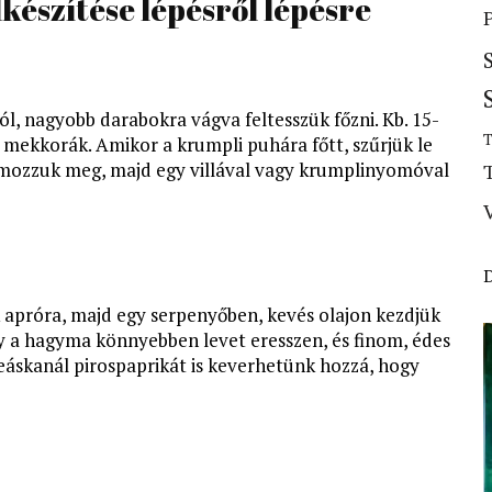
készítése lépésről lépésre
, nagyobb darabokra vágva feltesszük főzni. Kb. 15-
T
 mekkorák. Amikor a krumpli puhára főtt, szűrjük le
hámozzuk meg, majd egy villával vagy krumplinyomóval
 apróra, majd egy serpenyőben, kevés olajon kezdjük
gy a hagyma könnyebben levet eresszen, és finom, édes
teáskanál pirospaprikát is keverhetünk hozzá, hogy