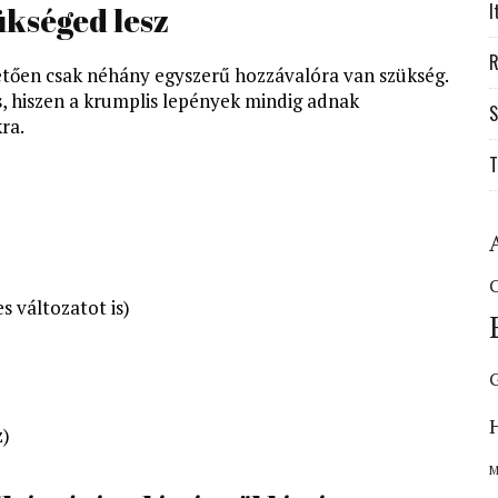
I
kséged lesz
R
etően csak néhány egyszerű hozzávalóra van szükség.
s, hiszen a krumplis lepények mindig adnak
S
ra.
T
C
s változatot is)
z)
M