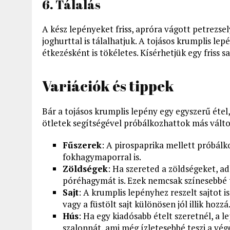
6. Tálalás
A kész lepényeket friss, apróra vágott petrezsel
joghurttal is tálalhatjuk. A tojásos krumplis lep
étkezésként is tökéletes. Kísérhetjük egy friss s
Variációk és tippek
Bár a tojásos krumplis lepény egy egyszerű étel
ötletek segítségével próbálkozhattok más vált
Fűszerek
: A pirospaprika mellett próbál
fokhagymaporral is.
Zöldségek
: Ha szereted a zöldségeket, a
póréhagymát is. Ezek nemcsak színesebbé 
Sajt
: A krumplis lepényhez reszelt sajtot 
vagy a füstölt sajt különösen jól illik hozzá
Hús
: Ha egy kiadósabb ételt szeretnél, a 
szalonnát, ami még ízletesebbé teszi a vé