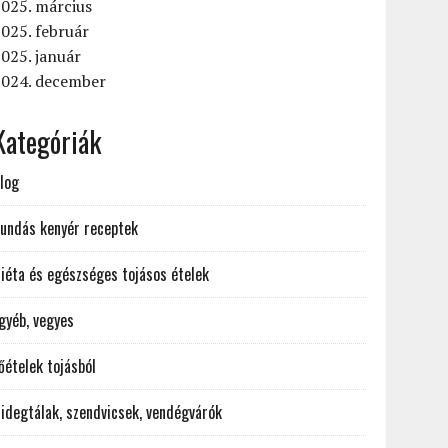
025. március
025. február
025. január
2024. december
Kategóriák
log
undás kenyér receptek
iéta és egészséges tojásos ételek
gyéb, vegyes
őételek tojásból
idegtálak, szendvicsek, vendégvárók