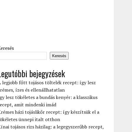
Keresés
Keresés
Legutóbbi bejegyzések
 legjobb főtt tojásos töltelék recept: így lesz
rémes, ízes és ellenállhatatlan
gy lesz tökéletes a bundás kenyér: a klasszikus
ecept, amit mindenki imád
rémes házi tojáslikőr recept: így készítsük el a
ökéletes ünnepi italt otthon
ínai tojásos rizs házilag: a legegyszerűbb recept,