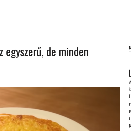
Az egyszerű, de minden
A
k
Í
r
K
t
K