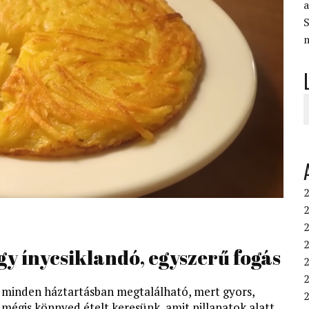
S
2
2
2
gy ínycsiklandó, egyszerű fogás
2
2
y minden háztartásban megtalálható, mert gyors,
 mégis könnyed ételt keresünk, amit pillanatok alatt