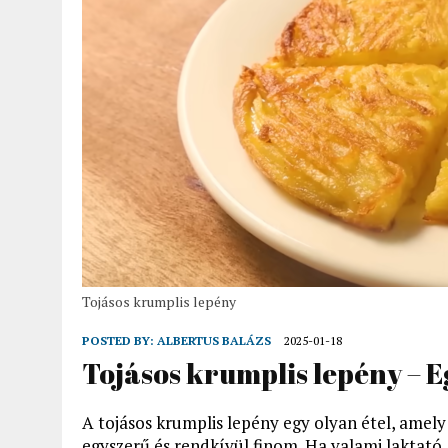
Tojásos krumplis lepény
POSTED BY:
ALBERTUS BALÁZS
2025-01-18
Tojásos krumplis lepény – E
A tojásos krumplis lepény egy olyan étel, amel
egyszerű és rendkívül finom. Ha valami laktató,