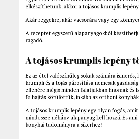
elkészíthetünk, akkor a tojásos krumplis lepény
Akár reggelire, akár vacsorára vagy egy könnyed
A receptet egyszerű alapanyagokból készíthet
ragadó.
A tojásos krumplis lepény t
Ez az étel valószínűleg sokak számára ismerős,
krumpli és a tojás párosítása nemcsak gazdaság
ellenére mégis minden falatjukban finomak és la
felhajtás körülöttük, inkább az otthoni konyhák
A tojásos krumplis lepény egy olyan fogás, am
mindössze néhány alapanyag kell hozzá. És ami 
konyhai tudományra a sikerhez!