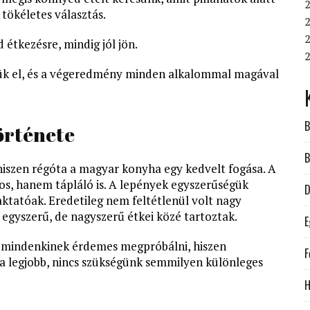
2
 tökéletes választás.
2
2
 étkezésre, mindig jól jön.
jük el, és a végeredmény minden alkalommal magával
B
örténete
B
 hiszen régóta a magyar konyha egy kedvelt fogása. A
os, hanem tápláló is. A lepények egyszerűségük
D
ktatóak. Eredetileg nem feltétlenül volt nagy
 egyszerű, de nagyszerű étkei közé tartoztak.
E
it mindenkinek érdemes megpróbálni, hiszen
F
a legjobb, nincs szükségünk semmilyen különleges
H