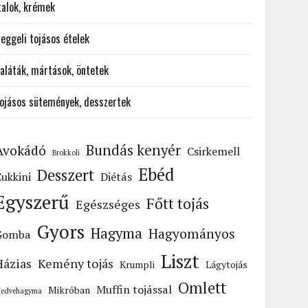
talok, krémek
eggeli tojásos ételek
aláták, mártások, öntetek
ojásos sütemények, desszertek
Bundás kenyér
Avokádó
Csirkemell
Brokkoli
Ebéd
Desszert
ukkini
Diétás
Egyszerű
Főtt tojás
Egészséges
Gyors
Hagyma
Hagyományos
Gomba
Liszt
Házias
Kemény tojás
Krumpli
Lágytojás
Omlett
Muffin tojással
Mikróban
edvehagyma