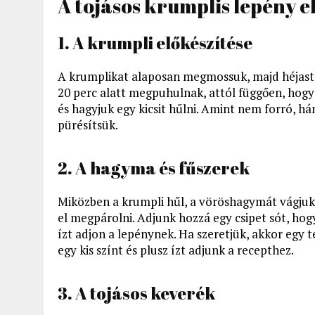
A tojásos krumplis lepény el
1. A krumpli előkészítése
A krumplikat alaposan megmossuk, majd héjastól
20 perc alatt megpuhulnak, attól függően, hogy
és hagyjuk egy kicsit hűlni. Amint nem forró, 
pürésítsük.
2. A hagyma és fűszerek
Miközben a krumpli hűl, a vöröshagymát vágjuk
el megpárolni. Adjunk hozzá egy csipet sót, ho
ízt adjon a lepénynek. Ha szeretjük, akkor egy 
egy kis színt és plusz ízt adjunk a recepthez.
3. A tojásos keverék