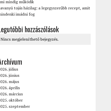
ami mindig működik
avanyú tojás házilag: a legegyszerűbb recept, amit
mindenki imádni fog
Legutóbbi hozzászólások
Nincs megjeleníthető bejegyzés.
Archívum
026. július
026. június
2026. május
026. április
026. március
025. október
2025. szeptember