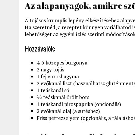
Az alapanyagok, amikre szü
A tojásos krumplis lepény elkészítéséhez alapv
Ha szeretnéd, a receptet könnyen variálhatod i
lehetőséget az egyéni ízlés szerinti módosítások
Hozzávalók:
4-5 közepes burgonya
2 nagy tojás
1 fej vöröshagyma
2 evőkanál liszt (használhatsz gluténmente
1 teáskanál só
½ teáskanál őrölt bors
1 teáskanál pirospaprika (opcionális)
2 evőkanál olaj (a sütéshez)
Friss petrezselyem (opcionális, a tálalásho