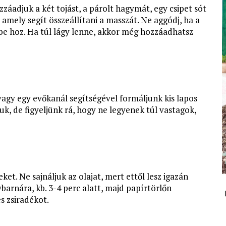
záadjuk a két tojást, a párolt hagymát, egy csipet sót
t, amely segít összeállítani a masszát. Ne aggódj, ha a
dbe hoz. Ha túl lágy lenne, akkor még hozzáadhatsz
vagy egy evőkanál segítségével formáljunk kis lapos
uk, de figyeljünk rá, hogy ne legyenek túl vastagok,
et. Ne sajnáljuk az olajat, mert ettől lesz igazán
barnára, kb. 3-4 perc alatt, majd papírtörlőn
s zsiradékot.