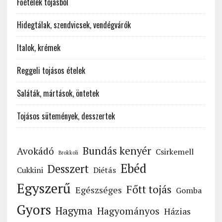
Főételek tojásból
Hidegtálak, szendvicsek, vendégvárók
Italok, krémek
Reggeli tojásos ételek
Saláták, mártások, öntetek
Tojásos sütemények, desszertek
Bundás kenyér
Avokádó
Csirkemell
Brokkoli
Ebéd
Desszert
Cukkini
Diétás
Egyszerű
Főtt tojás
Egészséges
Gomba
Gyors
Hagyma
Hagyományos
Házias