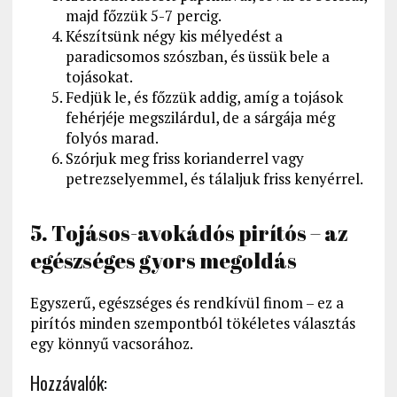
majd főzzük 5-7 percig.
Készítsünk négy kis mélyedést a
paradicsomos szószban, és üssük bele a
tojásokat.
Fedjük le, és főzzük addig, amíg a tojások
fehérjéje megszilárdul, de a sárgája még
folyós marad.
Szórjuk meg friss korianderrel vagy
petrezselyemmel, és tálaljuk friss kenyérrel.
5. Tojásos-avokádós pirítós – az
egészséges gyors megoldás
Egyszerű, egészséges és rendkívül finom – ez a
pirítós minden szempontból tökéletes választás
egy könnyű vacsorához.
Hozzávalók: