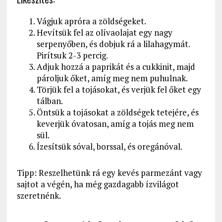
Vágjuk apróra a zöldségeket.
Hevítsük fel az olívaolajat egy nagy
serpenyőben, és dobjuk rá a lilahagymát.
Pirítsuk 2-3 percig.
Adjuk hozzá a paprikát és a cukkinit, majd
pároljuk őket, amíg meg nem puhulnak.
Törjük fel a tojásokat, és verjük fel őket egy
tálban.
Öntsük a tojásokat a zöldségek tetejére, és
keverjük óvatosan, amíg a tojás meg nem
sül.
Ízesítsük sóval, borssal, és oregánóval.
Tipp: Reszelhetünk rá egy kevés parmezánt vagy
sajtot a végén, ha még gazdagabb ízvilágot
szeretnénk.