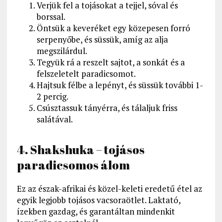
Verjük fel a tojásokat a tejjel, sóval és
borssal.
Öntsük a keveréket egy közepesen forró
serpenyőbe, és süssük, amíg az alja
megszilárdul.
Tegyük rá a reszelt sajtot, a sonkát és a
felszeletelt paradicsomot.
Hajtsuk félbe a lepényt, és süssük további 1-
2 percig.
Csúsztassuk tányérra, és tálaljuk friss
salátával.
4. Shakshuka – tojásos
paradicsomos álom
Ez az észak-afrikai és közel-keleti eredetű étel az
egyik legjobb tojásos vacsoraötlet. Laktató,
ízekben gazdag, és garantáltan mindenkit