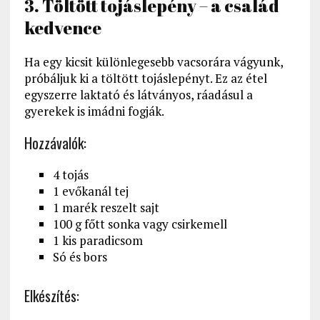
3. Töltött tojáslepény – a család
kedvence
Ha egy kicsit különlegesebb vacsorára vágyunk,
próbáljuk ki a töltött tojáslepényt. Ez az étel
egyszerre laktató és látványos, ráadásul a
gyerekek is imádni fogják.
Hozzávalók:
4 tojás
1 evőkanál tej
1 marék reszelt sajt
100 g főtt sonka vagy csirkemell
1 kis paradicsom
Só és bors
Elkészítés: