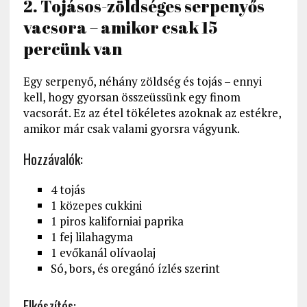
2. Tojásos-zöldséges serpenyős
vacsora – amikor csak 15
percünk van
Egy serpenyő, néhány zöldség és tojás – ennyi
kell, hogy gyorsan összeüssünk egy finom
vacsorát. Ez az étel tökéletes azoknak az estékre,
amikor már csak valami gyorsra vágyunk.
Hozzávalók:
4 tojás
1 közepes cukkini
1 piros kaliforniai paprika
1 fej lilahagyma
1 evőkanál olívaolaj
Só, bors, és oregánó ízlés szerint
Elkészítés: