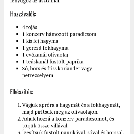
lenyűgöz az asztalnál.
Hozzávalók:
4 tojás
1 konzerv hámozott paradicsom
1 kis fej hagyma
1 gerezd fokhagyma
1 evőkanál olívaolaj
1 teáskanál füstölt paprika
Só, bors és friss koriander vagy
petrezselyem
Elkészítés:
Vágjuk apróra a hagymát és a fokhagymát,
majd pirítsuk meg az olívaolajon.
Adjuk hozzá a konzerv paradicsomot, és
törjük össze villával.
Ízesítsük füstölt paprikával, sóval és borssal,