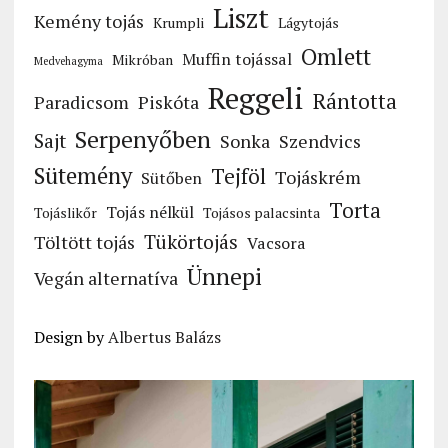
Liszt
Kemény tojás
Krumpli
Lágytojás
Omlett
Muffin tojással
Mikróban
Medvehagyma
Reggeli
Rántotta
Paradicsom
Piskóta
Serpenyőben
Sajt
Sonka
Szendvics
Sütemény
Tejföl
Tojáskrém
Sütőben
Torta
Tojás nélkül
Tojáslikőr
Tojásos palacsinta
Tükörtojás
Töltött tojás
Vacsora
Ünnepi
Vegán alternatíva
Design by
Albertus Balázs