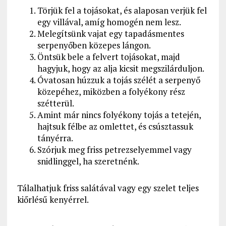
Törjük fel a tojásokat, és alaposan verjük fel
egy villával, amíg homogén nem lesz.
Melegítsünk vajat egy tapadásmentes
serpenyőben közepes lángon.
Öntsük bele a felvert tojásokat, majd
hagyjuk, hogy az alja kicsit megszilárduljon.
Óvatosan húzzuk a tojás szélét a serpenyő
közepéhez, miközben a folyékony rész
szétterül.
Amint már nincs folyékony tojás a tetején,
hajtsuk félbe az omlettet, és csúsztassuk
tányérra.
Szórjuk meg friss petrezselyemmel vagy
snidlinggel, ha szeretnénk.
Tálalhatjuk friss salátával vagy egy szelet teljes
kiőrlésű kenyérrel.