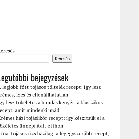
Keresés
Keresés
Legutóbbi bejegyzések
 legjobb főtt tojásos töltelék recept: így lesz
rémes, ízes és ellenállhatatlan
gy lesz tökéletes a bundás kenyér: a klasszikus
ecept, amit mindenki imád
rémes házi tojáslikőr recept: így készítsük el a
ökéletes ünnepi italt otthon
ínai tojásos rizs házilag: a legegyszerűbb recept,