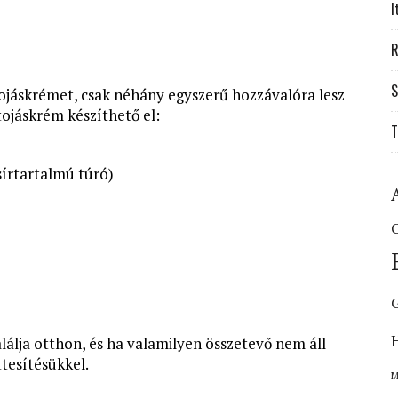
I
R
S
tojáskrémet, csak néhány egyszerű hozzávalóra lesz
tojáskrém készíthető el:
T
sírtartalmú túró)
C
álja otthon, és ha valamilyen összetevő nem áll
tesítésükkel.
M