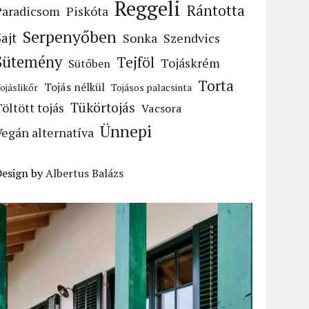
Reggeli
Rántotta
Paradicsom
Piskóta
Serpenyőben
Sajt
Sonka
Szendvics
Sütemény
Tejföl
Tojáskrém
Sütőben
Torta
Tojás nélkül
ojáslikőr
Tojásos palacsinta
Tükörtojás
Töltött tojás
Vacsora
Ünnepi
Vegán alternatíva
Design by
Albertus Balázs