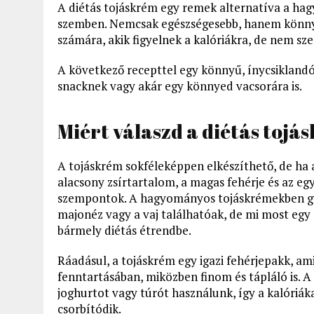
A diétás tojáskrém egy remek alternatíva a h
szemben. Nemcsak egészségesebb, hanem könnyed
számára, akik figyelnek a kalóriákra, de nem sz
A következő recepttel egy könnyű, ínycsiklandó 
snacknek vagy akár egy könnyed vacsorára is.
Miért válaszd a diétás toj
A tojáskrém sokféleképpen elkészíthető, de ha a
alacsony zsírtartalom, a magas fehérje és az eg
szempontok. A hagyományos tojáskrémekben gy
majonéz vagy a vaj találhatóak, de mi most egy
bármely diétás étrendbe.
Ráadásul, a tojáskrém egy igazi fehérjepakk, am
fenntartásában, miközben finom és tápláló is. A
joghurtot vagy túrót használunk, így a kalóriák
csorbítódik.