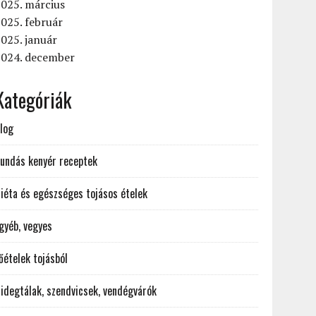
025. március
025. február
025. január
2024. december
Kategóriák
log
undás kenyér receptek
iéta és egészséges tojásos ételek
gyéb, vegyes
őételek tojásból
idegtálak, szendvicsek, vendégvárók