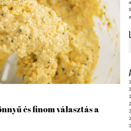
S
2
2
2
önnyű és finom választás a
2
2