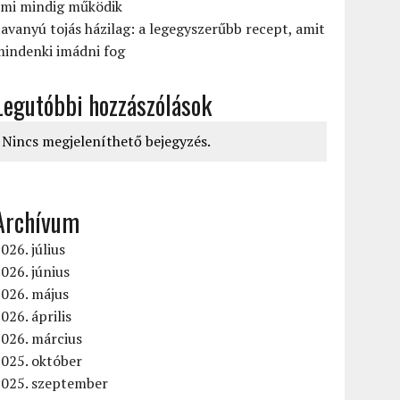
ami mindig működik
avanyú tojás házilag: a legegyszerűbb recept, amit
mindenki imádni fog
Legutóbbi hozzászólások
Nincs megjeleníthető bejegyzés.
Archívum
026. július
026. június
2026. május
026. április
026. március
025. október
2025. szeptember