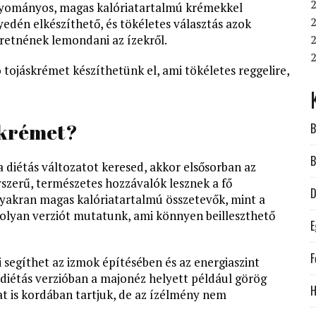
2
agyományos, magas kalóriatartalmú krémekkel
2
én elkészíthető, és tökéletes választás azok
eretnének lemondani az ízekről.
2
tojáskrémet készíthetünk el, ami tökéletes reggelire,
áskrémet?
B
B
 diétás változatot keresed, akkor elsősorban az
yszerű, természetes hozzávalók lesznek a fő
D
akran magas kalóriatartalmú összetevők, mint a
 olyan verziót mutatunk, ami könnyen beilleszthető
E
F
i segíthet az izmok építésében és az energiaszint
 diétás verzióban a majonéz helyett például görög
H
at is kordában tartjuk, de az ízélmény nem