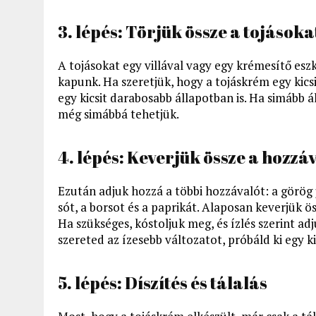
3. lépés: Törjük össze a tojásoka
A tojásokat egy villával vagy egy krémesítő esz
kapunk. Ha szeretjük, hogy a tojáskrém egy kic
egy kicsit darabosabb állapotban is. Ha simább 
még simábbá tehetjük.
4. lépés: Keverjük össze a hozzá
Ezután adjuk hozzá a többi hozzávalót: a görög j
sót, a borsot és a paprikát. Alaposan keverjük ö
Ha szükséges, kóstoljuk meg, és ízlés szerint a
szereted az ízesebb változatot, próbáld ki egy k
5. lépés: Díszítés és tálalás