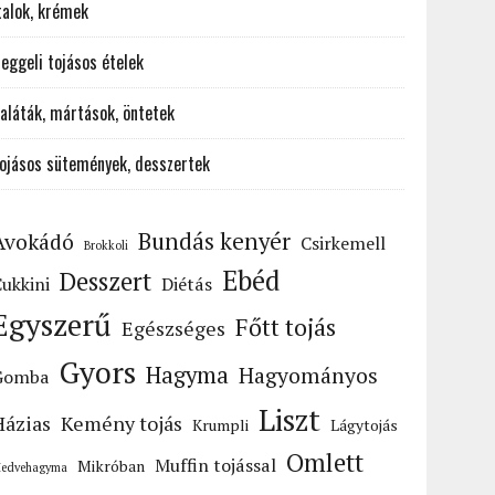
talok, krémek
eggeli tojásos ételek
aláták, mártások, öntetek
ojásos sütemények, desszertek
Bundás kenyér
Avokádó
Csirkemell
Brokkoli
Ebéd
Desszert
ukkini
Diétás
Egyszerű
Főtt tojás
Egészséges
Gyors
Hagyma
Hagyományos
Gomba
Liszt
Házias
Kemény tojás
Krumpli
Lágytojás
Omlett
Muffin tojással
Mikróban
edvehagyma