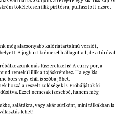
lás van hátra. Szórjunk a tetejére egy kis friss kaprot
krém tökéletesen illik pirítósra, puffasztott rizsre,
énk még alacsonyabb kalóriatartalmú verziót,
elyett. A joghurt krémesebb állagot ad, de a túróval
róbálkozzunk más fűszerekkel is! A curry por, a
ind remekül illik a tojáskrémhez. Ha egy kis
ne bors vagy chili is szóba jöhet.
nek hozzá a reszelt zöldségek is. Próbáljátok ki
l dúsítva. Ezzel nemcsak ízesebbé, hanem még
ekbe, salátákra, vagy akár sütiként, mini tálkákban is
 választás lehet!