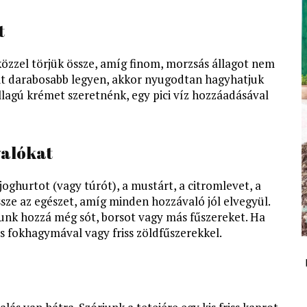
t
közzel törjük össze, amíg finom, morzsás állagot nem
sit darabosabb legyen, akkor nyugodtan hagyhatjuk
állagú krémet szeretnénk, egy pici víz hozzáadásával
valókat
oghurtot (vagy túrót), a mustárt, a citromlevet, a
ssze az egészet, amíg minden hozzávaló jól elvegyül.
djunk hozzá még sót, borsot vagy más fűszereket. Ha
is fokhagymával vagy friss zöldfűszerekkel.