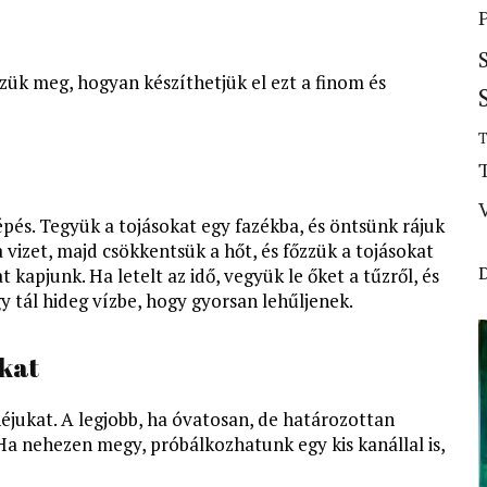
ük meg, hogyan készíthetjük el ezt a finom és
T
épés. Tegyük a tojásokat egy fazékba, és öntsünk rájuk
 a vizet, majd csökkentsük a hőt, és főzzük a tojásokat
kapjunk. Ha letelt az idő, vegyük le őket a tűzről, és
gy tál hideg vízbe, hogy gyorsan lehűljenek.
okat
héjukat. A legjobb, ha óvatosan, de határozottan
Ha nehezen megy, próbálkozhatunk egy kis kanállal is,