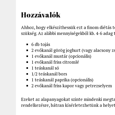
Hozzávalók
Ahhoz, hogy elkészíthessük ezt a finom diétás 
szükség. Az alábbi mennyiségekből kb. 4-6 adag 
6 db tojás
2 evőkanál görög joghurt (vagy alacsony z
1 evőkanál mustár (opcionális)
1 evőkanál friss citromlé
1 teáskanál só
1/2 teáskanál bors
1 teáskanál paprika (opcionális)
2 evőkanál friss kapor vagy petrezselyem
Ezeket az alapanyagokat szinte mindenki megtal
rendelkezésre, bátran kísérletezhetünk a helyet