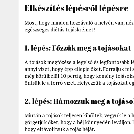
Elkészítés lépésről lépésre
Most, hogy minden hozzávaló a helyén van, nézz
egészséges diétás tojáskrémet!
1. lépés: Főzzük meg a tojásokat
A tojások megfőzése a legelső és legfontosabb l
annyi vizet, hogy épp ellepje őket. Forraljuk fel
még körülbelül 10 percig, hogy kemény tojásokat 
öntsük le a forró vizet. Helyezzük a tojásokat e
2. lépés: Hámozzuk meg a tojás
Miután a tojások teljesen kihűltek, vegyük le a 
görgetjük őket, hogy a héj könnyedén leváljon. 
hogy eltávolítsuk a tojás héját.