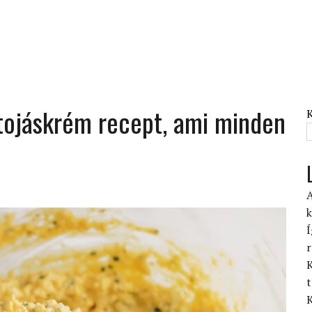
 tojáskrém recept, ami minden
A
k
Í
r
K
t
K