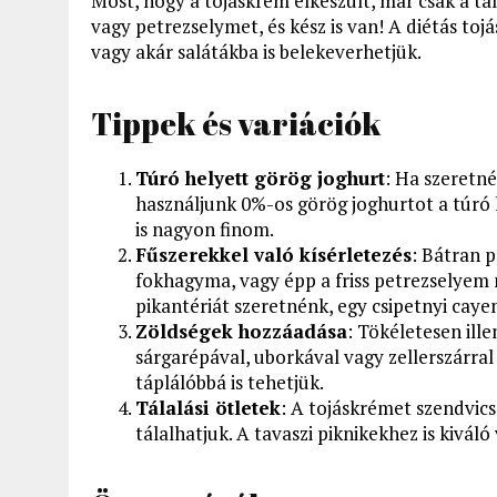
Most, hogy a tojáskrém elkészült, már csak a tála
vagy petrezselymet, és kész is van! A diétás tojás
vagy akár salátákba is belekeverhetjük.
Tippek és variációk
Túró helyett görög joghurt
: Ha szeretn
használjunk 0%-os görög joghurtot a túró h
is nagyon finom.
Fűszerekkel való kísérletezés
: Bátran p
fokhagyma, vagy épp a friss petrezselyem m
pikantériát szeretnénk, egy csipetnyi cayen
Zöldségek hozzáadása
: Tökéletesen ille
sárgarépával, uborkával vagy zellerszárra
táplálóbbá is tehetjük.
Tálalási ötletek
: A tojáskrémet szendvics
tálalhatjuk. A tavaszi piknikekhez is kiváló