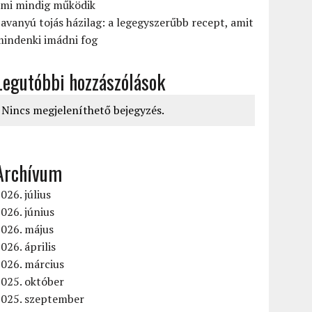
ami mindig működik
avanyú tojás házilag: a legegyszerűbb recept, amit
mindenki imádni fog
Legutóbbi hozzászólások
Nincs megjeleníthető bejegyzés.
Archívum
026. július
026. június
2026. május
026. április
026. március
025. október
2025. szeptember