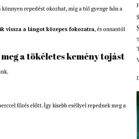
s könnyen repedést okozhat, míg a túl gyenge hőn a
ük vissza a lángot közepes fokozatra
, és onnantól
T
k meg a tökéletes kemény tojást
unk.
erccel főzés előtt. Így kisebb eséllyel repednek meg a