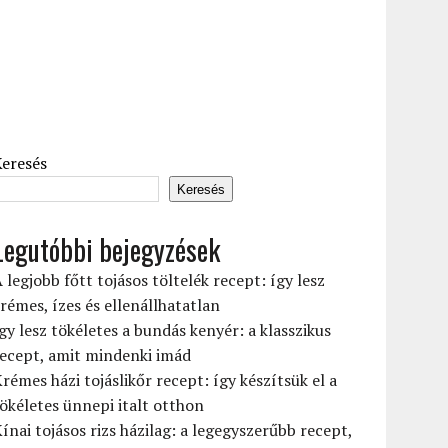
Keresés
Keresés
Legutóbbi bejegyzések
 legjobb főtt tojásos töltelék recept: így lesz
rémes, ízes és ellenállhatatlan
gy lesz tökéletes a bundás kenyér: a klasszikus
ecept, amit mindenki imád
rémes házi tojáslikőr recept: így készítsük el a
ökéletes ünnepi italt otthon
ínai tojásos rizs házilag: a legegyszerűbb recept,