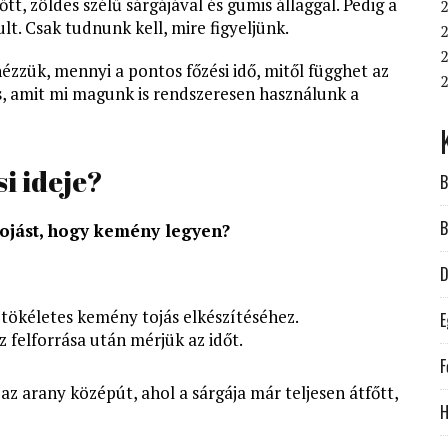
őtt, zöldes szélű sárgájával és gumis állaggal. Pedig a
2
t. Csak tudnunk kell, mire figyeljünk.
2
2
zük, mennyi a pontos főzési idő, mitől függhet az
s, amit mi magunk is rendszeresen használunk a
i ideje?
B
B
 tojást, hogy kemény legyen?
D
tökéletes kemény tojás elkészítéséhez.
E
z felforrása után mérjük az időt.
F
 az arany középút, ahol a sárgája már teljesen átfőtt,
H