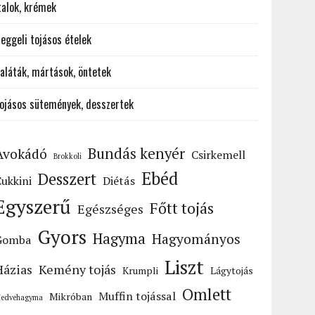
talok, krémek
eggeli tojásos ételek
aláták, mártások, öntetek
ojásos sütemények, desszertek
Bundás kenyér
Avokádó
Csirkemell
Brokkoli
Ebéd
Desszert
ukkini
Diétás
Egyszerű
Főtt tojás
Egészséges
Gyors
Hagyma
Hagyományos
Gomba
Liszt
Házias
Kemény tojás
Krumpli
Lágytojás
Omlett
Muffin tojással
Mikróban
edvehagyma