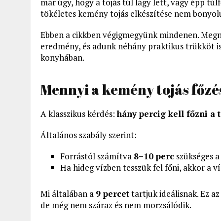
már úgy, hogy a tojás túl lágy lett, vagy épp túlf
tökéletes kemény tojás elkészítése nem bonyolul
Ebben a cikkben végigmegyünk mindenen. Megnéz
eredmény, és adunk néhány praktikus trükköt i
konyhában.
Mennyi a kemény tojás főzés
A klasszikus kérdés:
hány percig kell főzni a
Általános szabály szerint:
Forrástól számítva
8–10 perc
szükséges a 
Ha hideg vízben tesszük fel főni, akkor a ví
Mi általában a
9 percet
tartjuk ideálisnak. Ez az
de még nem száraz és nem morzsálódik.