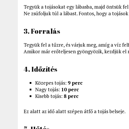
Tegyük a tojásokat egy lábasba, majd öntsük fel 
Ne zsúfoljuk túl a lábast. Fontos, hogy a tojás
3. Forralás
Tegyük fel a tűzre, és várjuk meg, amíg a víz felf
Amikor már erőteljesen gyöngyözik, kezdjük el m
4. Időzítés
Közepes tojás:
9 perc
Nagy tojás:
10 perc
Kisebb tojás:
8 perc
Ez alatt az idő alatt szépen átfő a tojás belseje.
5. Hűtés