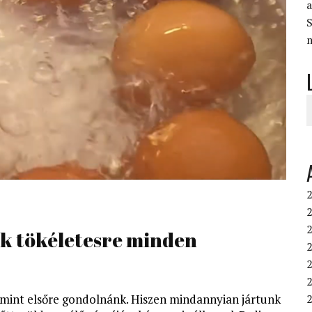
S
2
2
ük tökéletesre minden
2
2
2
 mint elsőre gondolnánk. Hiszen mindannyian jártunk