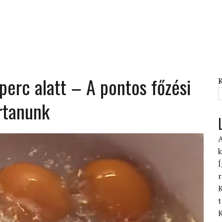
perc alatt – A pontos főzési
artanunk
A
k
Í
r
K
t
K