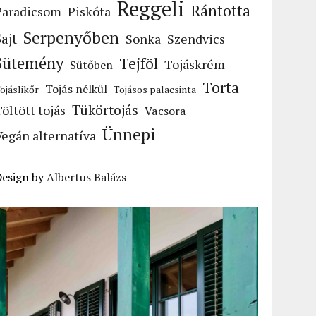
Reggeli
Rántotta
Paradicsom
Piskóta
Serpenyőben
Sajt
Sonka
Szendvics
Sütemény
Tejföl
Tojáskrém
Sütőben
Torta
Tojás nélkül
ojáslikőr
Tojásos palacsinta
Tükörtojás
Töltött tojás
Vacsora
Ünnepi
Vegán alternatíva
Design by
Albertus Balázs