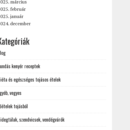
025. március
025. február
025. január
2024. december
Kategóriák
log
undás kenyér receptek
iéta és egészséges tojásos ételek
gyéb, vegyes
őételek tojásból
idegtálak, szendvicsek, vendégvárók