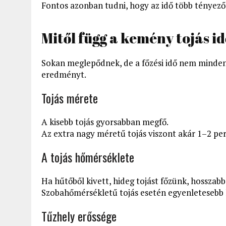
Fontos azonban tudni, hogy az idő több tényezőt
Mitől függ a kemény tojás i
Sokan meglepődnek, de a főzési idő nem mindenk
eredményt.
Tojás mérete
A kisebb tojás gyorsabban megfő.
Az extra nagy méretű tojás viszont akár 1–2 perc
A tojás hőmérséklete
Ha hűtőből kivett, hideg tojást főzünk, hosszabb
Szobahőmérsékletű tojás esetén egyenletesebb 
Tűzhely erőssége