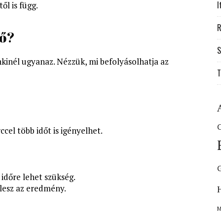
I
ől is függ.
R
dő?
S
inél ugyanaz. Nézzük, mi befolyásolhatja az
T
C
cel több időt is igényelhet.
 időre lehet szükség.
lesz az eredmény.
M