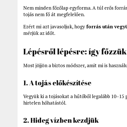
Nem minden főzőlap egyforma. A túl erős forrá
tojás nem fő át megfelelően.
Ezért mi azt javasoljuk, hogy
forrás után vegy
mérjük az időt.
Lépésről lépésre: így főzzü
Most jöjjön a biztos módszer, amit mi is használ
1. A tojás előkészítése
Vegyük ki a tojásokat a hűtőből legalább 10–15 p
hirtelen hőhatástól.
2. Hideg vízben kezdjük