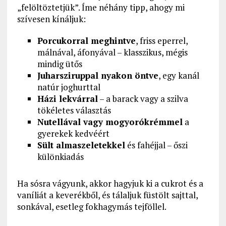
„felöltöztetjük”. Íme néhány tipp, ahogy mi
szívesen kínáljuk:
Porcukorral meghintve
, friss eperrel,
málnával, áfonyával – klasszikus, mégis
mindig ütős
Juharsziruppal nyakon öntve
, egy kanál
natúr joghurttal
Házi lekvárral
– a barack vagy a szilva
tökéletes választás
Nutellával vagy mogyorókrémmel
a
gyerekek kedvéért
Sült almaszeletekkel
és fahéjjal – őszi
különkiadás
Ha sósra vágyunk, akkor hagyjuk ki a cukrot és a
vaníliát a keverékből, és tálaljuk füstölt sajttal,
sonkával, esetleg fokhagymás tejföllel.