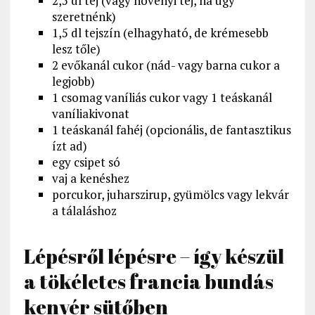
2,5 dl tej (vagy növényi tej, ha úgy
szeretnénk)
1,5 dl tejszín (elhagyható, de krémesebb
lesz tőle)
2 evőkanál cukor (nád- vagy barna cukor a
legjobb)
1 csomag vaníliás cukor vagy 1 teáskanál
vaníliakivonat
1 teáskanál fahéj (opcionális, de fantasztikus
ízt ad)
egy csipet só
vaj a kenéshez
porcukor, juharszirup, gyümölcs vagy lekvár
a tálaláshoz
Lépésről lépésre – így készül
a tökéletes francia bundás
kenyér sütőben