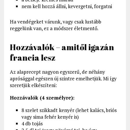
nem kell hozzá állni, kevergetni, forgatni
Ha vendégeket várunk, vagy csak lustább
reggelünk van, ez a módszer életmentő.
Hozzávalók – amitől igazán
francia lesz
Az alaprecept nagyon egyszerű, de néhány
aprósággal egészen új szintre emelhetjük. Mi így
szeretjük elkészíteni:
Hozzávalók (4 személyre):
8 szelet szikkadt kenyér (lehet kalács, briós
vagy sima fehér kenyér is)
4 db tojás