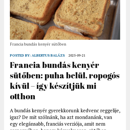
Francia bundás kenyér sütőben
POSTED BY:
ALBERTUS BALÁZS
2025-09-21
Francia bundás kenyér
sütőben: puha belül, ropogós
kívül – így készítjük mi
otthon
A bundás kenyér gyerekkorunk kedvenc reggelije,
igaz? De mit szólnánk, ha azt mondanánk, van
egy elegánsabb, franciás verziója, amit nem