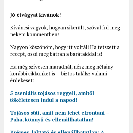
Jó étvágyat kívánok!
Kíváncsi vagyok, hogyan sikerült, szóval írd meg
nekem kommentben!
Nagyon köszönöm, hogy itt voltál! Ha tetszett a
recept, oszd meg bátran a barátaiddal is!
Ha még szívesen maradnál, nézz meg néhány
korábbi cikkünket is — biztos találsz valami
érdekeset:
5 zseniális tojásos reggeli, amitől
tökéletesen indul a napod!
Tojásos süti, amit nem lehet elrontani –
Puha, könnyű és ellenállhatatlan!
Krémes, laktató és ellenállhatatlan: A