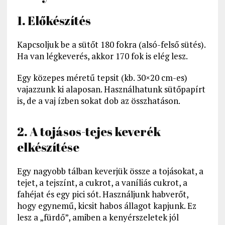
1. Előkészítés
Kapcsoljuk be a sütőt 180 fokra (alsó-felső sütés).
Ha van légkeverés, akkor 170 fok is elég lesz.
Egy közepes méretű tepsit (kb. 30×20 cm-es)
vajazzunk ki alaposan. Használhatunk sütőpapírt
is, de a vaj ízben sokat dob az összhatáson.
2. A tojásos-tejes keverék
elkészítése
Egy nagyobb tálban keverjük össze a tojásokat, a
tejet, a tejszínt, a cukrot, a vaníliás cukrot, a
fahéjat és egy pici sót. Használjunk habverőt,
hogy egynemű, kicsit habos állagot kapjunk. Ez
lesz a „fürdő”, amiben a kenyérszeletek jól