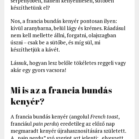
serpenyőben, hanem kényelmesen, sütőben
készíthetünk el?
Nos, a francia bundás kenyér pontosan ilyen:
kívül aranybarna, belül lágy és krémes. Ráadásul
nem kell mellette állni, forgatni, olajszagban
úszni – csak be a sütőbe, és míg sül, mi
készíthetjük a kávét.
Lássuk, hogyan lesz belőle tökéletes reggeli vagy
akár egy gyors vacsora!
Mi is az a francia bundás
kenyér?
A francia bundás kenyér (angolul
French toast
,
franciául
pain perdu
) eredetileg az előző nap
megmaradt kenyér újrahasznosítására született.
A „pain perdu” szó szerint azt jelenti: „elveszett