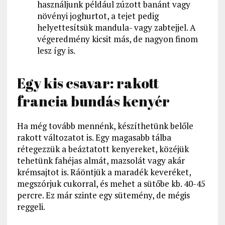
használjunk például zúzott banánt vagy
növényi joghurtot, a tejet pedig
helyettesítsük mandula- vagy zabtejjel. A
végeredmény kicsit más, de nagyon finom
lesz így is.
Egy kis csavar: rakott
francia bundás kenyér
Ha még tovább mennénk, készíthetünk belőle
rakott változatot is. Egy magasabb tálba
rétegezzük a beáztatott kenyereket, közéjük
tehetünk fahéjas almát, mazsolát vagy akár
krémsajtot is. Ráöntjük a maradék keveréket,
megszórjuk cukorral, és mehet a sütőbe kb. 40-45
percre. Ez már szinte egy sütemény, de mégis
reggeli.