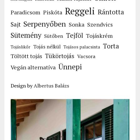
Reggeli
Rántotta
Paradicsom
Piskóta
Serpenyőben
Sajt
Sonka
Szendvics
Sütemény
Tejföl
Tojáskrém
Sütőben
Torta
Tojás nélkül
Tojáslikőr
Tojásos palacsinta
Tükörtojás
Töltött tojás
Vacsora
Ünnepi
Vegán alternatíva
Design by
Albertus Balázs