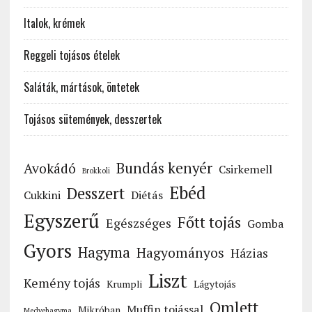
Italok, krémek
Reggeli tojásos ételek
Saláták, mártások, öntetek
Tojásos sütemények, desszertek
Bundás kenyér
Avokádó
Csirkemell
Brokkoli
Ebéd
Desszert
Cukkini
Diétás
Egyszerű
Főtt tojás
Egészséges
Gomba
Gyors
Hagyma
Hagyományos
Házias
Liszt
Kemény tojás
Krumpli
Lágytojás
Omlett
Muffin tojással
Mikróban
Medvehagyma