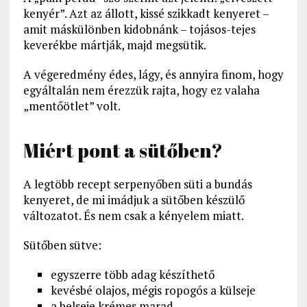
kenyér”. Azt az állott, kissé szikkadt kenyeret –
amit máskülönben kidobnánk – tojásos-tejes
keverékbe mártják, majd megsütik.
A végeredmény édes, lágy, és annyira finom, hogy
egyáltalán nem érezzük rajta, hogy ez valaha
„mentőötlet” volt.
Miért pont a sütőben?
A legtöbb recept serpenyőben süti a bundás
kenyeret, de mi imádjuk a sütőben készülő
változatot. És nem csak a kényelem miatt.
Sütőben sütve:
egyszerre több adag készíthető
kevésbé olajos, mégis ropogós a külseje
a belseje krémes marad