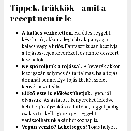
Tippek, trükkök – amit a
recept nem ír le
A kalács verhetetlen.
Ha édes reggelit
készítünk, akkor a legjobb alapanyag a
kalács vagy a briós. Fantasztikusan beszívja
a tojásos-tejes keveréket, és szinte desszert
lesz belőle.
Ne spóroljunk a tojással.
A keverék akkor
lesz igazán selymes és tartalmas, ha a tojás
dominál benne. Egy tojás kb. két szelet
kenyérhez ideális.
Előző este is előkészíthetjük.
Igen, jól
olvassuk! Az áztatott kenyereket lefedve
betehetjük éjszakára a hűtőbe, reggel pedig
csak sütni kell. Így szuper reggelit
varázsolhatunk akár hétköznap is.
Vegán verzió? Lehetséges!
Tojás helyett