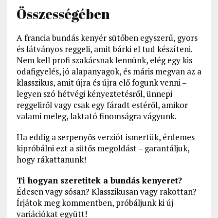
Összességében
A francia bundás kenyér sütőben egyszerű, gyors
és látványos reggeli, amit bárki el tud készíteni.
Nem kell profi szakácsnak lennünk, elég egy kis
odafigyelés, jó alapanyagok, és máris megvan az a
klasszikus, amit újra és újra elő fogunk venni –
legyen szó hétvégi kényeztetésről, ünnepi
reggeliről vagy csak egy fáradt estéről, amikor
valami meleg, laktató finomságra vágyunk.
Ha eddig a serpenyős verziót ismertük, érdemes
kipróbálni ezt a sütős megoldást – garantáljuk,
hogy rákattanunk!
Ti hogyan szeretitek a bundás kenyeret?
Édesen vagy sósan? Klasszikusan vagy rakottan?
Írjátok meg kommentben, próbáljunk ki új
variációkat együtt!