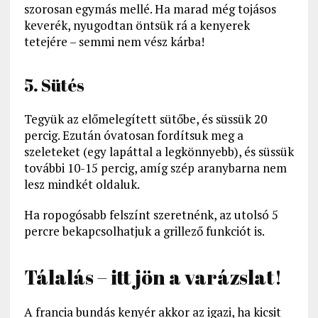
szorosan egymás mellé. Ha marad még tojásos
keverék, nyugodtan öntsük rá a kenyerek
tetejére – semmi nem vész kárba!
5. Sütés
Tegyük az előmelegített sütőbe, és süssük 20
percig. Ezután óvatosan fordítsuk meg a
szeleteket (egy lapáttal a legkönnyebb), és süssük
további 10-15 percig, amíg szép aranybarna nem
lesz mindkét oldaluk.
Ha ropogósabb felszínt szeretnénk, az utolsó 5
percre bekapcsolhatjuk a grillező funkciót is.
Tálalás – itt jön a varázslat!
A francia bundás kenyér akkor az igazi, ha kicsit