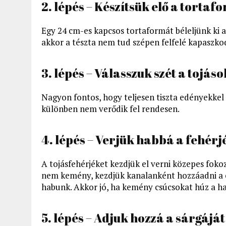
2. lépés – Készítsük elő a tortaf
Egy 24 cm-es kapcsos tortaformát béleljünk ki az
akkor a tészta nem tud szépen felfelé kapaszko
3. lépés – Válasszuk szét a tojás
Nagyon fontos, hogy teljesen tiszta edényekkel 
különben nem verődik fel rendesen.
4. lépés – Verjük habbá a fehérj
A tojásfehérjéket kezdjük el verni közepes fok
nem kemény, kezdjük kanalanként hozzáadni a cukr
habunk. Akkor jó, ha kemény csúcsokat húz a h
5. lépés – Adjuk hozzá a sárgáját