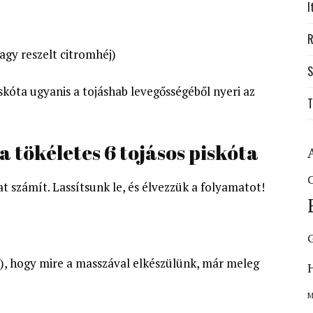
I
R
agy reszelt citromhéj)
S
iskóta ugyanis a tojáshab levegősségéből nyeri az
T
 a tökéletes 6 tojásos piskóta
C
 számít. Lassítsunk le, és élvezzük a folyamatot!
és), hogy mire a masszával elkészülünk, már meleg
M