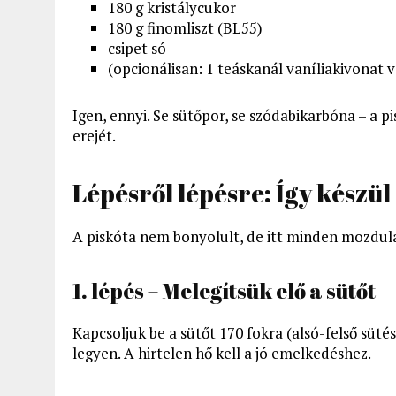
180 g kristálycukor
180 g finomliszt (BL55)
csipet só
(opcionálisan: 1 teáskanál vaníliakivonat v
Igen, ennyi. Se sütőpor, se szódabikarbóna – a p
erejét.
Lépésről lépésre: Így készül
A piskóta nem bonyolult, de itt minden mozdulat
1. lépés – Melegítsük elő a sütőt
Kapcsoljuk be a sütőt 170 fokra (alsó-felső süt
legyen. A hirtelen hő kell a jó emelkedéshez.