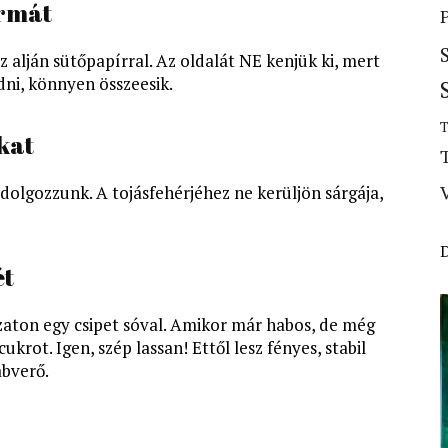
ormát
 alján sütőpapírral. Az oldalát NE kenjük ki, mert
dni, könnyen összeesik.
T
okat
dolgozzunk. A tojásfehérjéhez ne kerüljön sárgája,
ét
ozaton egy csipet sóval. Amikor már habos, de még
ot. Igen, szép lassan! Ettől lesz fényes, stabil
abverő.