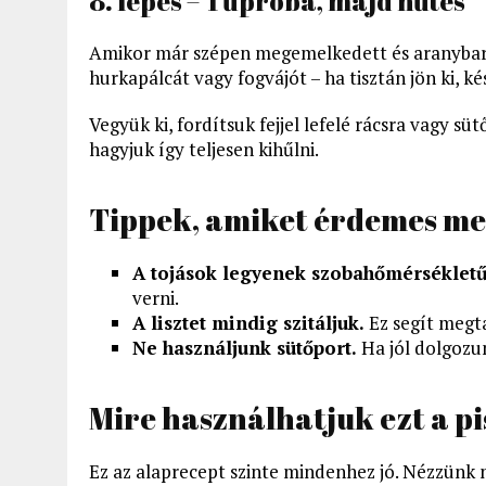
8. lépés – Tűpróba, majd hűtés
Amikor már szépen megemelkedett és aranybarn
hurkapálcát vagy fogvájót – ha tisztán jön ki, ké
Vegyük ki, fordítsuk fejjel lefelé rácsra vagy sütő
hagyjuk így teljesen kihűlni.
Tippek, amiket érdemes me
A tojások legyenek szobahőmérsékletű
verni.
A lisztet mindig szitáljuk.
Ez segít megta
Ne használjunk sütőport.
Ha jól dolgozun
Mire használhatjuk ezt a p
Ez az alaprecept szinte mindenhez jó. Nézzünk n