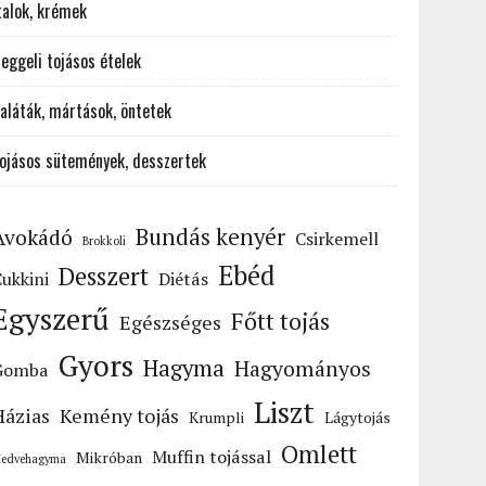
talok, krémek
eggeli tojásos ételek
aláták, mártások, öntetek
ojásos sütemények, desszertek
Bundás kenyér
Avokádó
Csirkemell
Brokkoli
Ebéd
Desszert
ukkini
Diétás
Egyszerű
Főtt tojás
Egészséges
Gyors
Hagyma
Hagyományos
Gomba
Liszt
Házias
Kemény tojás
Krumpli
Lágytojás
Omlett
Muffin tojással
Mikróban
edvehagyma