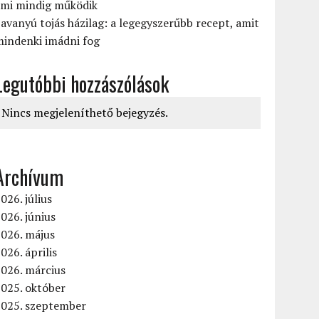
ami mindig működik
avanyú tojás házilag: a legegyszerűbb recept, amit
mindenki imádni fog
Legutóbbi hozzászólások
Nincs megjeleníthető bejegyzés.
Archívum
026. július
026. június
2026. május
026. április
026. március
025. október
2025. szeptember