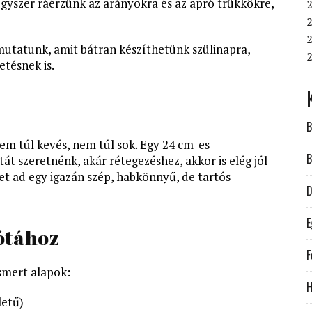
egyszer ráérzünk az arányokra és az apró trükkökre,
2
2
2
 mutatunk, amit bátran készíthetünk szülinapra,
tésnek is.
B
em túl kevés, nem túl sok. Egy 24 cm-es
B
t szeretnénk, akár rétegezéshez, akkor is elég jól
et ad egy igazán szép, habkönnyű, de tartós
D
E
kótához
F
smert alapok:
H
letű)