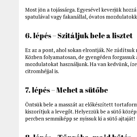
Most jön a tojássárga. Egyesével keverjük hozz
spatulával vagy fakanállal, óvatos mozdulatokka
6. lépés – Szitáljuk bele a lisztet
Ez az a pont, ahol sokan elrontják. Ne zúdítsuk r
Közben folyamatosan, de gyengéden forgassuk át 
mozdulatokat használjunk. Ha van kedvünk, ízes
citromhéjjal is.
7. lépés – Mehet a sütőbe
Öntsük bele a masszát az előkészített tortafor
kiszorítjuk a levegőt. Helyezzük be a sütő középs
percben semmiképp se nyissuk ki a sütő ajtaját!