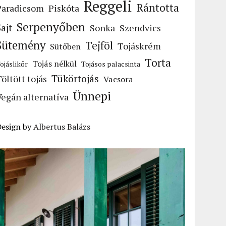
Reggeli
Rántotta
Paradicsom
Piskóta
Serpenyőben
Sajt
Sonka
Szendvics
Sütemény
Tejföl
Tojáskrém
Sütőben
Torta
Tojás nélkül
ojáslikőr
Tojásos palacsinta
Tükörtojás
Töltött tojás
Vacsora
Ünnepi
Vegán alternatíva
Design by
Albertus Balázs