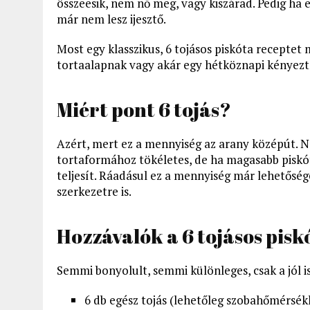
összeesik, nem nő meg, vagy kiszárad. Pedig ha 
már nem lesz ijesztő.
Most egy klasszikus, 6 tojásos piskóta receptet
tortaalapnak vagy akár egy hétköznapi kényezte
Miért pont 6 tojás?
Azért, mert ez a mennyiség az arany középút. N
tortaformához tökéletes, de ha magasabb piskótá
teljesít. Ráadásul ez a mennyiség már lehetőség
szerkezetre is.
Hozzávalók a 6 tojásos pis
Semmi bonyolult, semmi különleges, csak a jól i
6 db egész tojás (lehetőleg szobahőmérsék