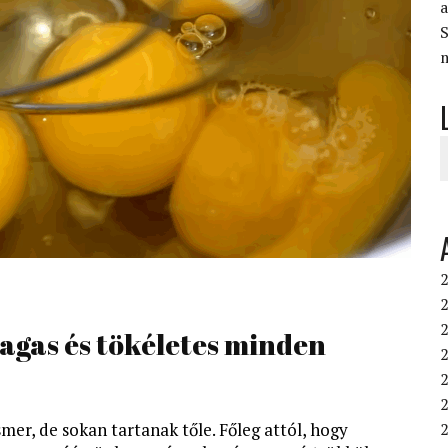
S
2
2
magas és tökéletes minden
2
2
2
mer, de sokan tartanak tőle. Főleg attól, hogy