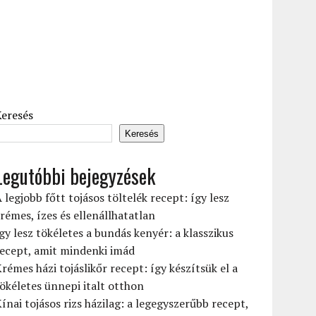
Keresés
Keresés
Legutóbbi bejegyzések
 legjobb főtt tojásos töltelék recept: így lesz
rémes, ízes és ellenállhatatlan
gy lesz tökéletes a bundás kenyér: a klasszikus
ecept, amit mindenki imád
rémes házi tojáslikőr recept: így készítsük el a
ökéletes ünnepi italt otthon
ínai tojásos rizs házilag: a legegyszerűbb recept,