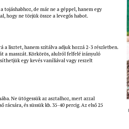
á a tojáshabhoz, de már ne a géppel, hanem egy
l, hogy ne törjük össze a levegős habot.
á a lisztet, hanem szitálva adjuk hozzá 2-3 részletben.
a masszát. Körkörös, alulról felfelé irányuló
íthetjük egy kevés vaníliával vagy reszelt
mába. Ne ütögessük az asztalhoz, mert azzal
ő rácsára, és süssük kb. 35-40 percig. Az első 25