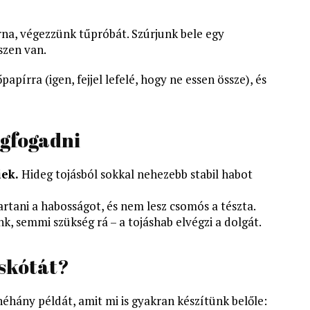
a, végezzünk tűpróbát. Szúrjunk bele egy
szen van.
papírra (igen, fejjel lefelé, hogy ne essen össze), és
gfogadni
ek.
Hideg tojásból sokkal nehezebb stabil habot
rtani a habosságot, és nem lesz csomós a tészta.
k, semmi szükség rá – a tojáshab elvégzi a dolgát.
iskótát?
éhány példát, amit mi is gyakran készítünk belőle: