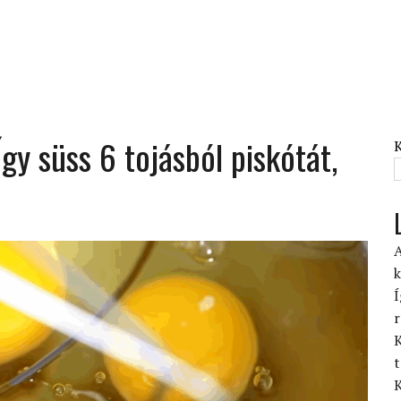
gy süss 6 tojásból piskótát,
A
k
Í
r
K
t
K