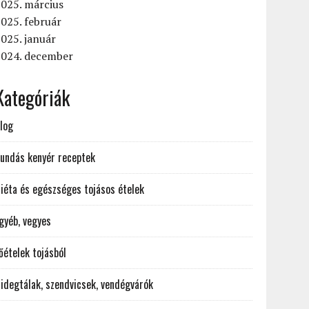
025. március
025. február
025. január
2024. december
Kategóriák
log
undás kenyér receptek
iéta és egészséges tojásos ételek
gyéb, vegyes
őételek tojásból
idegtálak, szendvicsek, vendégvárók