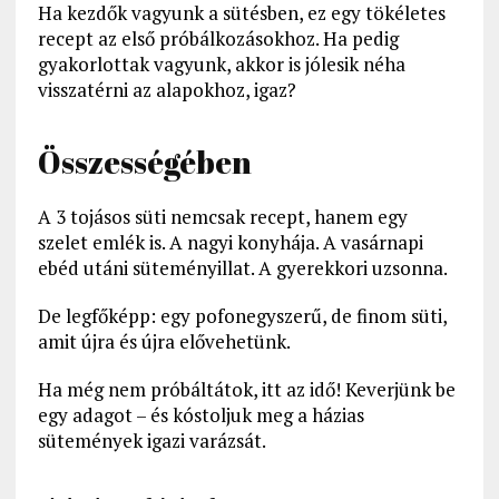
Ha kezdők vagyunk a sütésben, ez egy tökéletes
recept az első próbálkozásokhoz. Ha pedig
gyakorlottak vagyunk, akkor is jólesik néha
visszatérni az alapokhoz, igaz?
Összességében
A 3 tojásos süti nemcsak recept, hanem egy
szelet emlék is. A nagyi konyhája. A vasárnapi
ebéd utáni süteményillat. A gyerekkori uzsonna.
De legfőképp: egy pofonegyszerű, de finom süti,
amit újra és újra elővehetünk.
Ha még nem próbáltátok, itt az idő! Keverjünk be
egy adagot – és kóstoljuk meg a házias
sütemények igazi varázsát.