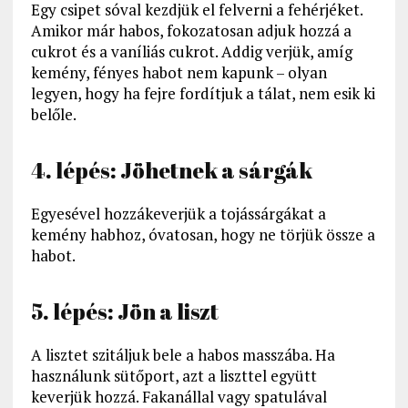
Egy csipet sóval kezdjük el felverni a fehérjéket.
Amikor már habos, fokozatosan adjuk hozzá a
cukrot és a vaníliás cukrot. Addig verjük, amíg
kemény, fényes habot nem kapunk – olyan
legyen, hogy ha fejre fordítjuk a tálat, nem esik ki
belőle.
4. lépés: Jöhetnek a sárgák
Egyesével hozzákeverjük a tojássárgákat a
kemény habhoz, óvatosan, hogy ne törjük össze a
habot.
5. lépés: Jön a liszt
A lisztet szitáljuk bele a habos masszába. Ha
használunk sütőport, azt a liszttel együtt
keverjük hozzá. Fakanállal vagy spatulával