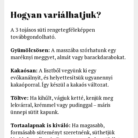
Hogyan variálhatjuk?
A 3 tojásos süti rengetegféleképpen
továbbgondolható.
Gyümölcsösen:
A masszába szórhatunk egy
maréknyi meggyet, almát vagy barackdarabokat.
Kakaósan:
A lisztből vegyünk ki egy
evőkanálnyit, és helyettesítsük ugyanennyi
kakaóporral. Így készül a kakaós változat.
Töltve:
Ha kihűlt, vágjuk ketté, kenjük meg
lekvárral, krémmel vagy pudinggal – máris
ünnepi sütit kapunk.
Tortaalapnak is kiváló:
Ha magasabb,
formásabb süteményt szeretnénk, süthetjük