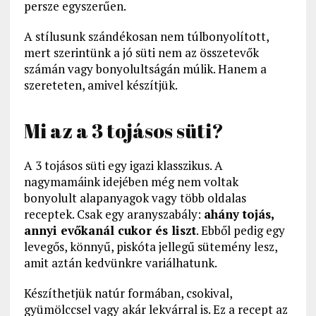
persze egyszerűen.
A stílusunk szándékosan nem túlbonyolított,
mert szerintünk a jó süti nem az összetevők
számán vagy bonyolultságán múlik. Hanem a
szereteten, amivel készítjük.
Mi az a 3 tojásos süti?
A 3 tojásos süti egy igazi klasszikus. A
nagymamáink idejében még nem voltak
bonyolult alapanyagok vagy több oldalas
receptek. Csak egy aranyszabály:
ahány tojás,
annyi evőkanál cukor és liszt
. Ebből pedig egy
levegős, könnyű, piskóta jellegű sütemény lesz,
amit aztán kedvünkre variálhatunk.
Készíthetjük natúr formában, csokival,
gyümölccsel vagy akár lekvárral is. Ez a recept az