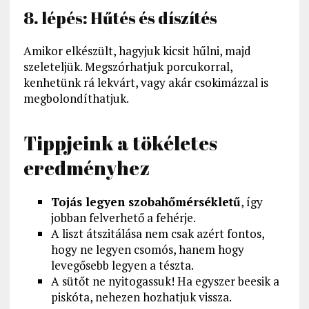
8. lépés: Hűtés és díszítés
Amikor elkészült, hagyjuk kicsit hűlni, majd
szeleteljük. Megszórhatjuk porcukorral,
kenhetünk rá lekvárt, vagy akár csokimázzal is
megbolondíthatjuk.
Tippjeink a tökéletes
eredményhez
Tojás legyen szobahőmérsékletű
, így
jobban felverhető a fehérje.
A liszt átszitálása nem csak azért fontos,
hogy ne legyen csomós, hanem hogy
levegősebb legyen a tészta.
A sütőt ne nyitogassuk! Ha egyszer beesik a
piskóta, nehezen hozhatjuk vissza.