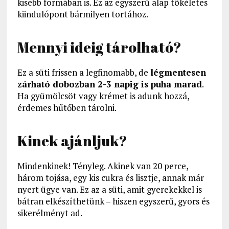
kisebb formában is. Ez az egyszerű alap tökéletes
kiindulópont bármilyen tortához.
Mennyi ideig tárolható?
Ez a süti frissen a legfinomabb, de
légmentesen
zárható dobozban 2-3 napig is puha marad
.
Ha gyümölcsöt vagy krémet is adunk hozzá,
érdemes hűtőben tárolni.
Kinek ajánljuk?
Mindenkinek! Tényleg. Akinek van 20 perce,
három tojása, egy kis cukra és lisztje, annak már
nyert ügye van. Ez az a süti, amit gyerekekkel is
bátran elkészíthetünk – hiszen egyszerű, gyors és
sikerélményt ad.