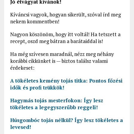
Jó étvágyat kívánok!
Kíváncsi vagyok, hogyan sikerült, szóval írd meg
nekem kommentben!
Nagyon köszönöm, hogy itt voltál! Ha tetszett a
recept, oszd meg bátran a barátaiddal is!
Ha még szívesen maradnál, nézz meg néhány
korábbi cikkünket is — biztos találsz valami
érdekeset:
A tökéletes kemény tojás titka: Pontos főzési
idők és profi trükkök!
Hagymás tojás mesterfokon: Így lesz
tökéletes a legegyszerűbb reggeli!
Húsgombóc tojás nélkül? Így lesz tökéletes a
levesed!