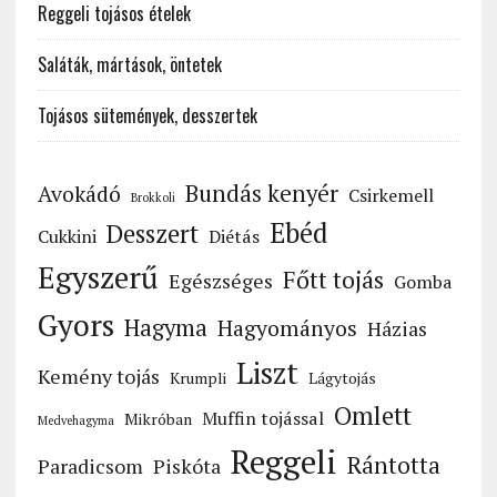
Reggeli tojásos ételek
Saláták, mártások, öntetek
Tojásos sütemények, desszertek
Bundás kenyér
Avokádó
Csirkemell
Brokkoli
Ebéd
Desszert
Cukkini
Diétás
Egyszerű
Főtt tojás
Egészséges
Gomba
Gyors
Hagyma
Hagyományos
Házias
Liszt
Kemény tojás
Krumpli
Lágytojás
Omlett
Muffin tojással
Mikróban
Medvehagyma
Reggeli
Rántotta
Paradicsom
Piskóta