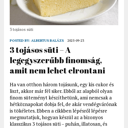
3 tojásos süti
POSTED BY:
ALBERTUS BALÁZS
2025-09-23
3 tojásos süti – A
legegyszerűbb finomság,
amit nem lehet elrontani
Ha van otthon három tojásunk, egy kis cukor és
liszt, akkor már fél siker. Ebből az alapból olyan
finom süteményt készíthetünk, ami nemcsak a
hétköznapokat dobja fel, de akár vendégvárónak
is tökéletes. Ebben a cikkben lépésről lépésre
megmutatjuk, hogyan készül az a bizonyos
klasszikus 3 tojásos süti – puhán, illatosan, és