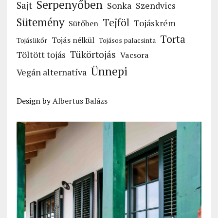
Serpenyőben
Sajt
Sonka
Szendvics
Sütemény
Tejföl
Tojáskrém
Sütőben
Torta
Tojás nélkül
Tojáslikőr
Tojásos palacsinta
Tükörtojás
Töltött tojás
Vacsora
Ünnepi
Vegán alternatíva
Design by
Albertus Balázs