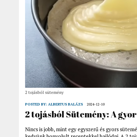
2 tojásból sütemény
POSTED BY:
ALBERTUS BALÁZS
2024-12-10
2 tojásból Sütemény: A gyor
Nincs is jobb, mint egy egyszerű és gyors sütem
kedvünk bonyolult receptekkel bajlódni. A 2 to