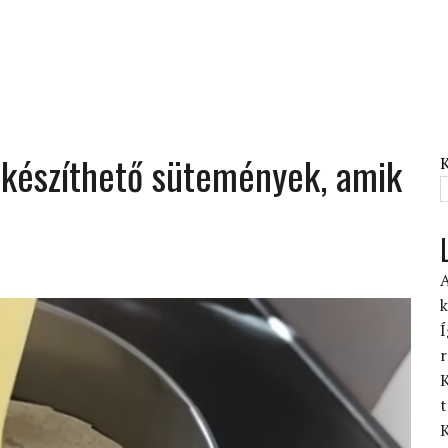
l készíthető sütemények, amik
A
k
Í
r
K
t
K