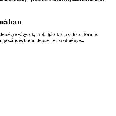
ormában
dességre vágytok, próbáljátok ki a szilikon formás
 impozáns és finom desszertet eredményez.