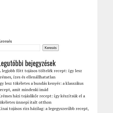
Keresés
Keresés
Legutóbbi bejegyzések
 legjobb főtt tojásos töltelék recept: így lesz
rémes, ízes és ellenállhatatlan
gy lesz tökéletes a bundás kenyér: a klasszikus
ecept, amit mindenki imád
rémes házi tojáslikőr recept: így készítsük el a
ökéletes ünnepi italt otthon
ínai tojásos rizs házilag: a legegyszerűbb recept,