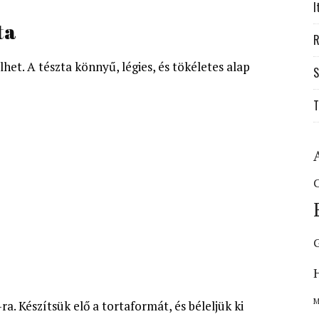
I
ta
R
het. A tészta könnyű, légies, és tökéletes alap
S
T
C
M
ra. Készítsük elő a tortaformát, és béleljük ki