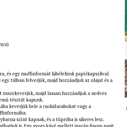
nya)
ra, és egy muffinformát kibélelünk papírkapszlival.
l egy tálban felverjük, majd hozzáadjuk az olajat és a
ort összekeverjük, majd lassan hozzáadjuk a nedves
emű tésztát kapunk.
ztába keverjük bele a csokidarabokat vagy a
ffinformába.
ybarna színt kapnak, és a tűpróba is sikeres lesz.
lalhatjuk is. Egy gyors kávé mellett igazán finom nasit