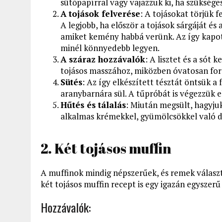
sütőpapírral vagy vajazzuk ki, ha szükséges
A tojások felverése
: A tojásokat törjük f
A legjobb, ha először a tojások sárgáját és
amiket kemény habbá verünk. Az így kapot
minél könnyedebb legyen.
A száraz hozzávalók
: A lisztet és a sót
tojásos masszához, miközben óvatosan forg
Sütés
: Az így elkészített tésztát öntsük a
aranybarnára sül. A tűpróbát is végezzük el:
Hűtés és tálalás
: Miután megsült, hagyjuk 
alkalmas krémekkel, gyümölcsökkel való dí
2. Két tojásos muffin
A muffinok mindig népszerűek, és remek választ
két tojásos muffin recept is egy igazán egyszer
Hozzávalók: