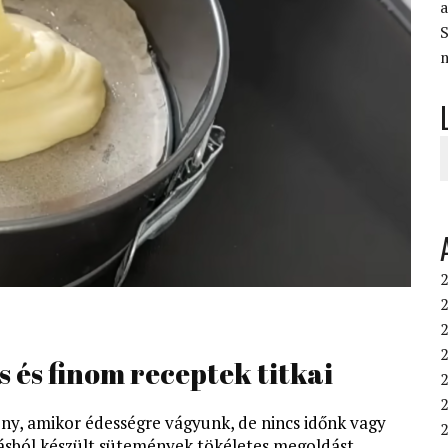
S
2
2
2
s és finom receptek titkai
2
2
ény, amikor édességre vágyunk, de nincs időnk vagy
jásból készült sütemények tökéletes megoldást