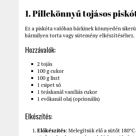
1. Pillekönnyű tojásos piskó
Ez a piskóta valóban bárkinek könnyedén sikerül
bármilyen torta vagy sütemény elkészítéséhez.
Hozzávalók:
2 tojás
100 g cukor
100 g liszt
1 csipet só
1 teáskanál vaníliás cukor
1 evőkanál olaj (opcionális)
Elkészítés:
Előkészítés
: Melegítsük elő a sütőt 180°C-