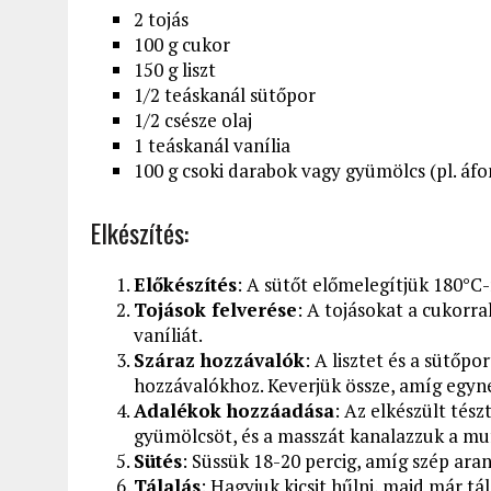
2 tojás
100 g cukor
150 g liszt
1/2 teáskanál sütőpor
1/2 csésze olaj
1 teáskanál vanília
100 g csoki darabok vagy gyümölcs (pl. áfo
Elkészítés:
Előkészítés
: A sütőt előmelegítjük 180°C-
Tojások felverése
: A tojásokat a cukorra
vaníliát.
Száraz hozzávalók
: A lisztet és a sütőp
hozzávalókhoz. Keverjük össze, amíg egyn
Adalékok hozzáadása
: Az elkészült tés
gyümölcsöt, és a masszát kanalazzuk a mu
Sütés
: Süssük 18-20 percig, amíg szép aran
Tálalás
: Hagyjuk kicsit hűlni, majd már tá