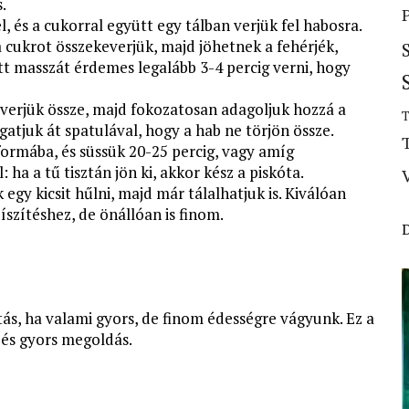
.
el, és a cukorral együtt egy tálban verjük fel habosra.
 a cukrot összekeverjük, majd jöhetnek a fehérjék,
t masszát érdemes legalább 3-4 percig verni, hogy
 keverjük össze, majd fokozatosan adagoljuk hozzá a
T
atjuk át spatulával, hogy a hab ne törjön össze.
 formába, és süssük 20-25 percig, vagy amíg
 ha a tű tisztán jön ki, akkor kész a piskóta.
egy kicsit hűlni, majd már tálalhatjuk is. Kiválóan
szítéshez, de önállóan is finom.
ás, ha valami gyors, de finom édességre vágyunk. Ez a
ű és gyors megoldás.