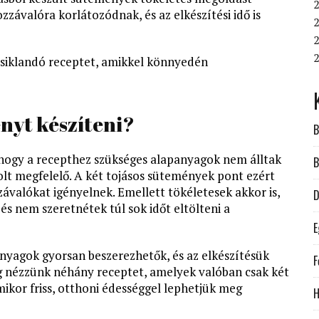
2
závalóra korlátozódnak, és az elkészítési idő is
2
2
siklandó receptet, amikkel könnyedén
ényt készíteni?
B
l, hogy a recepthez szükséges alapanyagok nem álltak
B
lt megfelelő. A két tojásos sütemények pont ezért
závalókat igényelnek. Emellett tökéletesek akkor is,
D
és nem szeretnétek túl sok időt eltölteni a
E
nyagok gyorsan beszerezhetők, és az elkészítésük
F
g nézzünk néhány receptet, amelyek valóban csak két
mikor friss, otthoni édességgel lephetjük meg
H