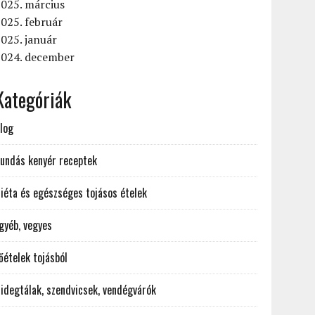
025. március
025. február
025. január
2024. december
Kategóriák
log
undás kenyér receptek
iéta és egészséges tojásos ételek
gyéb, vegyes
őételek tojásból
idegtálak, szendvicsek, vendégvárók