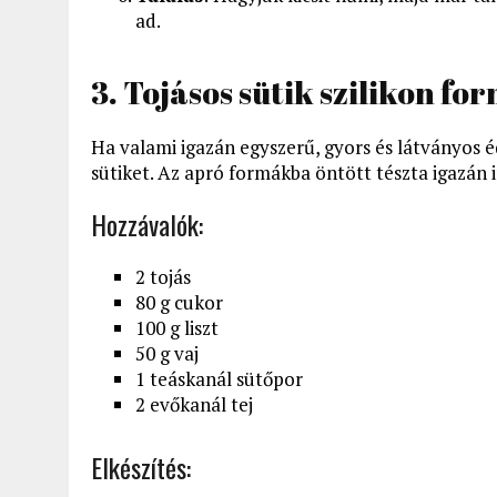
ad.
3. Tojásos sütik szilikon f
Ha valami igazán egyszerű, gyors és látványos é
sütiket. Az apró formákba öntött tészta igazán
Hozzávalók:
2 tojás
80 g cukor
100 g liszt
50 g vaj
1 teáskanál sütőpor
2 evőkanál tej
Elkészítés: