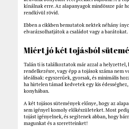
kínálnak erre. Az alapanyagok mindössze pár hoz
rendkívül rövid.
Ebben a cikkben bemutatok nektek néhány ínyc
elvarázsolhatjátok a családot vagy a barátokat.
Miért jó két tojásból sütem
Talán ti is találkoztatok már azzal a helyzette
rendelkezésre, vagy épp a tojások száma nem vo
ideálisak: egyszerűek, gyorsak, és minimális hoz
ha hirtelen támad kedvetek egy kis édességhez, 
konyhában.
A két tojásos sütemények előnye, hogy az alapa
sem igényel komoly előkészületeket. Most pedi
tojást igényelnek, és segítenek abban, hogy bár
magunkat és a szeretteinket!