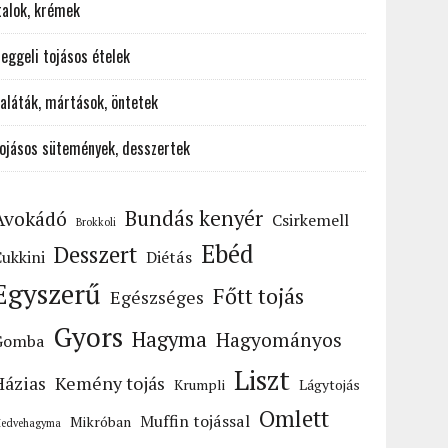
talok, krémek
eggeli tojásos ételek
aláták, mártások, öntetek
ojásos sütemények, desszertek
Bundás kenyér
Avokádó
Csirkemell
Brokkoli
Ebéd
Desszert
ukkini
Diétás
Egyszerű
Főtt tojás
Egészséges
Gyors
Hagyma
Hagyományos
Gomba
Liszt
Házias
Kemény tojás
Krumpli
Lágytojás
Omlett
Muffin tojással
Mikróban
edvehagyma