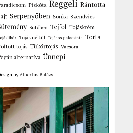
Reggeli
Rántotta
Paradicsom
Piskóta
Serpenyőben
Sajt
Sonka
Szendvics
Sütemény
Tejföl
Tojáskrém
Sütőben
Torta
Tojás nélkül
ojáslikőr
Tojásos palacsinta
Tükörtojás
Töltött tojás
Vacsora
Ünnepi
Vegán alternatíva
Design by
Albertus Balázs